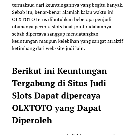
termaksud dari keuntungannya yang begitu banyak.
Sebab itu, benar-benar alamiah kalau waktu ini
OLXTOTO terus dibutuhkan beberapa penjudi
utamanya pecinta slots buat joint didalamnya
sebab dipercaya sanggup mendatangkan
keuntungan maupun kelebihan yang sangat atraktif
ketimbang dari web-site judi lain.
Berikut ini Keuntungan
Tergabung di Situs Judi
Slots Dapat dipercaya
OLXTOTO yang Dapat
Diperoleh