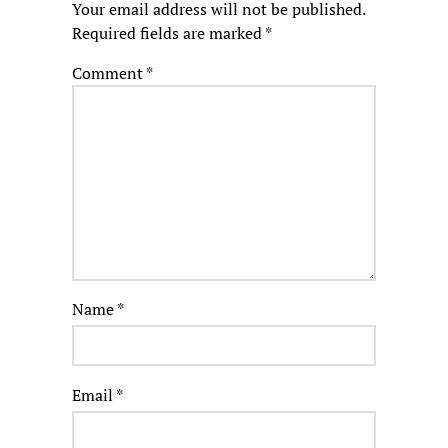
Your email address will not be published.
Required fields are marked
*
Comment
*
Name
*
Email
*