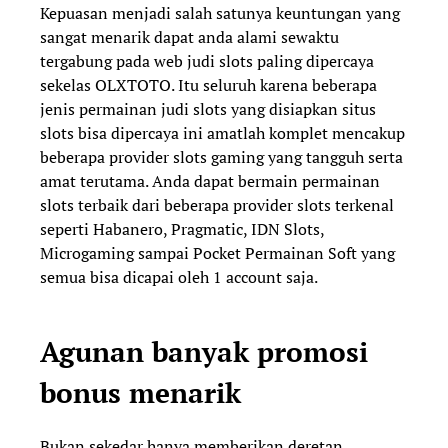
Kepuasan menjadi salah satunya keuntungan yang
sangat menarik dapat anda alami sewaktu
tergabung pada web judi slots paling dipercaya
sekelas OLXTOTO. Itu seluruh karena beberapa
jenis permainan judi slots yang disiapkan situs
slots bisa dipercaya ini amatlah komplet mencakup
beberapa provider slots gaming yang tangguh serta
amat terutama. Anda dapat bermain permainan
slots terbaik dari beberapa provider slots terkenal
seperti Habanero, Pragmatic, IDN Slots,
Microgaming sampai Pocket Permainan Soft yang
semua bisa dicapai oleh 1 account saja.
Agunan banyak promosi
bonus menarik
Bukan sekedar hanya memberikan deretan