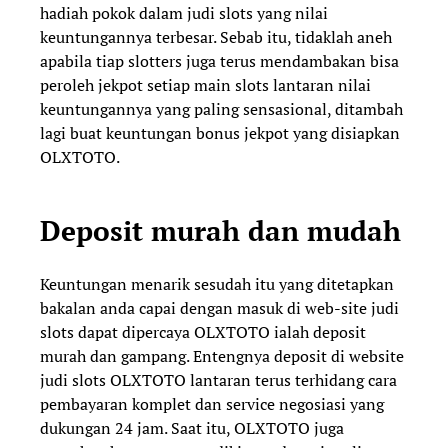
hadiah pokok dalam judi slots yang nilai
keuntungannya terbesar. Sebab itu, tidaklah aneh
apabila tiap slotters juga terus mendambakan bisa
peroleh jekpot setiap main slots lantaran nilai
keuntungannya yang paling sensasional, ditambah
lagi buat keuntungan bonus jekpot yang disiapkan
OLXTOTO.
Deposit murah dan mudah
Keuntungan menarik sesudah itu yang ditetapkan
bakalan anda capai dengan masuk di web-site judi
slots dapat dipercaya OLXTOTO ialah deposit
murah dan gampang. Entengnya deposit di website
judi slots OLXTOTO lantaran terus terhidang cara
pembayaran komplet dan service negosiasi yang
dukungan 24 jam. Saat itu, OLXTOTO juga