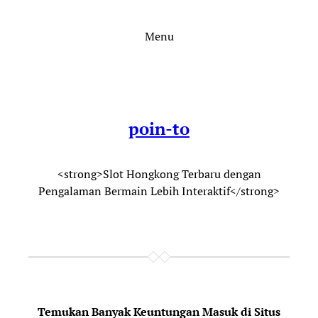
Skip
to
Menu
content
poin-to
<strong>Slot Hongkong Terbaru dengan
Pengalaman Bermain Lebih Interaktif</strong>
Temukan Banyak Keuntungan Masuk di Situs