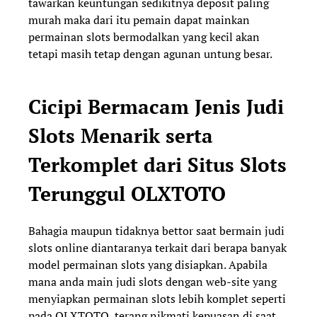
tawarkan keuntungan sedikitnya deposit paling
murah maka dari itu pemain dapat mainkan
permainan slots bermodalkan yang kecil akan
tetapi masih tetap dengan agunan untung besar.
Cicipi Bermacam Jenis Judi
Slots Menarik serta
Terkomplet dari Situs Slots
Terunggul OLXTOTO
Bahagia maupun tidaknya bettor saat bermain judi
slots online diantaranya terkait dari berapa banyak
model permainan slots yang disiapkan. Apabila
mana anda main judi slots dengan web-site yang
menyiapkan permainan slots lebih komplet seperti
pada OLXTOTO, terang nikmati kepuasan di saat