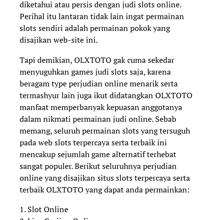
diketahui atau persis dengan judi slots online.
Perihal itu lantaran tidak lain ingat permainan
slots sendiri adalah permainan pokok yang
disajikan web-site ini.
Tapi demikian, OLXTOTO gak cuma sekedar
menyuguhkan games judi slots saja, karena
beragam type perjudian online menarik serta
termashyur lain juga ikut didatangkan OLXTOTO
manfaat memperbanyak kepuasan anggotanya
dalam nikmati permainan judi online. Sebab
memang, seluruh permainan slots yang tersuguh
pada web slots terpercaya serta terbaik ini
mencakup sejumlah game alternatif terhebat
sangat populer. Berikut seluruhnya perjudian
online yang disajikan situs slots terpercaya serta
terbaik OLXTOTO yang dapat anda permainkan:
1. Slot Online