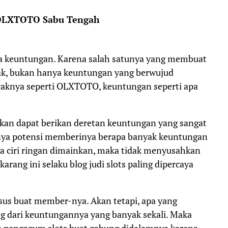
a OLXTOTO Sabu Tengah
pa keuntungan. Karena salah satunya yang membuat
ak, bukan hanya keuntungan yang berwujud
 layaknya seperti OLXTOTO, keuntungan seperti apa
ktikan dapat berikan deretan keuntungan yang sangat
 punya potensi memberinya berapa banyak keuntungan
a ciri ringan dimainkan, maka tidak menyusahkan
ng ini selaku blog judi slots paling dipercaya
usus buat member-nya. Akan tetapi, apa yang
ng dari keuntungannya yang banyak sekali. Maka
ya pengagum slots buat gabung didalamnya karena