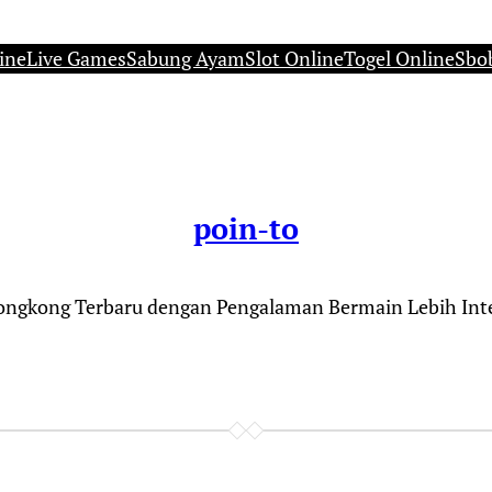
ine
Live Games
Sabung Ayam
Slot Online
Togel Online
Sbo
poin-to
ongkong Terbaru dengan Pengalaman Bermain Lebih Inte