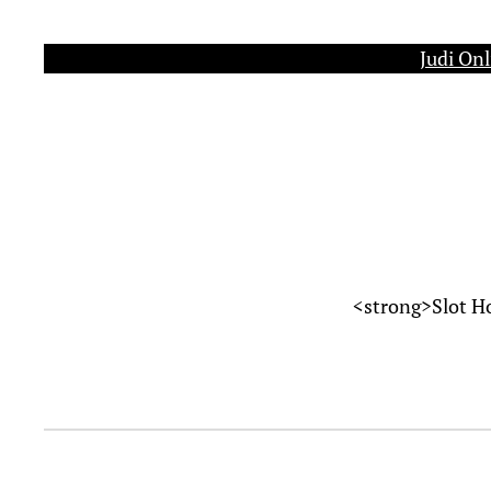
Skip
to
Judi Onl
content
<strong>Slot H