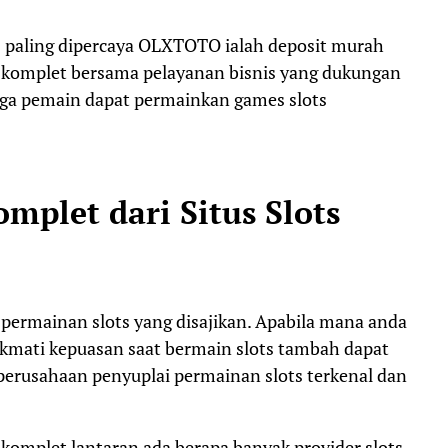
s paling dipercaya OLXTOTO ialah deposit murah
 komplet bersama pelayanan bisnis yang dukungan
ga pemain dapat permainkan games slots
mplet dari Situs Slots
 permainan slots yang disajikan. Apabila mana anda
ikmati kepuasan saat bermain slots tambah dapat
 perusahaan penyuplai permainan slots terkenal dan
 komplet lantaran ada berapa banyak provider slots