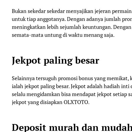
Bukan sekedar sekedar menyajikan jejeran permai
untuk tiap anggotanya. Dengan adanya jumlah pro
meningkatkan lebih sejumlah keuntungan. Dengan 
semata-mata untung di waktu menang saja.
Jekpot paling besar
Selainnya tersuguh promosi bonus yang memikat, ke
ialah jekpot paling besar. Jekpot adalah hadiah inti
selalu mengidamkan bisa mendapat jekpot setiap sa
jekpot yang disiapkan OLXTOTO.
Deposit murah dan muda