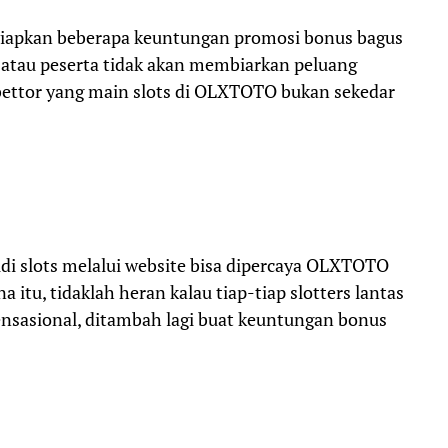
yiapkan beberapa keuntungan promosi bonus bagus
atau peserta tidak akan membiarkan peluang
bettor yang main slots di OLXTOTO bukan sekedar
di slots melalui website bisa dipercaya OLXTOTO
a itu, tidaklah heran kalau tiap-tiap slotters lantas
ensasional, ditambah lagi buat keuntungan bonus