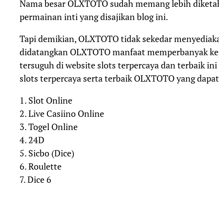
Nama besar OLXTOTO sudah memang lebih diketahui a
permainan inti yang disajikan blog ini.
Tapi demikian, OLXTOTO tidak sekedar menyediakan p
didatangkan OLXTOTO manfaat memperbanyak kepua
tersuguh di website slots terpercaya dan terbaik i
slots terpercaya serta terbaik OLXTOTO yang dapa
1. Slot Online
2. Live Casiino Online
3. Togel Online
4. 24D
5. Sicbo (Dice)
6. Roulette
7. Dice 6