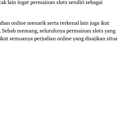
k lain ingat permainan slots sendiri sebagai
an online menarik serta terkenal lain juga ikut
 Sebab memang, seluruhnya permainan slots yang
ikut semuanya perjudian online yang disajikan situs