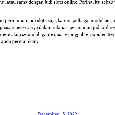
tau sama dengan judi slots online. Perihal itu sebab ta
ermainan judi slots saja, karena pelbagai model perjudi
san pesertanya dalam nikmati permainan judi online.
ni mencakup sejumlah game opsi terunggul terpopuler. Ber
t anda permainkan:
December 13, 2022