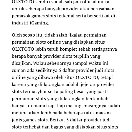
OLXTOTO sendiri sudah sah jadi official mitra
untuk seberapa banyak provider atau perusahaan
pemasok games slots terkenal serta bersertikat di
industri iGaming.
Oleh sebab itu, tidak salah jikalau permainan-
permainan slots online yang disiapkan situs
OLXTOTO lebih teruji komplet sebab terdapatnya
berapa banyak provider slots terpilih yang
disajikan. Walau sebenarnya sampai waktu ini
cuman ada sedikitnya 5 daftar provider judi slots
online yang dibawa oleh situs OLXTOTO, tetapi
karena yang didatangkan adalah jejeran provider
slots termasyhur serta paling besar yang pasti
permainan slots yang didatangkan bertambah
banyak di mana tiap-tiap masing-masingnya sudah
meluncurkan lebih pada beberapa ratus macam
jenis games slots. Berikut 5 daftar provider judi
slots terhebat dan bagus yang disiapkan situs slots