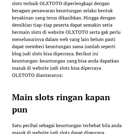
slots terbaik OLXTOTO diperlengkapi dengan
beragam penawaran keuntungan selaku bentuk
keyakinan yang terus dikasihkan. Hingga dengan
demikian tiap-tiap peserta dapat semakin setia
bermain slots di website OLXTOTO serta gak perlu
menelusurinya dalam web yang lain belum pasti
dapat memberi keuntungan sama jumlah seperti
blog judi slots bisa dipercaya. Berikut ini
keuntungan-keuntungan yang bisa anda dapatkan
masuk di website judi slots bisa dipercaya
OLXTOTO diantaranya:
Main slots ringan kapan
pun
Satu perihal sebagai keuntungan terhebat bila anda
masuk di website judi slots dapat dipercaya