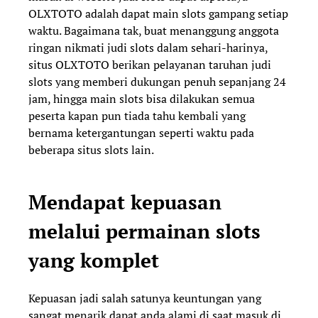
OLXTOTO adalah dapat main slots gampang setiap
waktu. Bagaimana tak, buat menanggung anggota
ringan nikmati judi slots dalam sehari-harinya,
situs OLXTOTO berikan pelayanan taruhan judi
slots yang memberi dukungan penuh sepanjang 24
jam, hingga main slots bisa dilakukan semua
peserta kapan pun tiada tahu kembali yang
bernama ketergantungan seperti waktu pada
beberapa situs slots lain.
Mendapat kepuasan
melalui permainan slots
yang komplet
Kepuasan jadi salah satunya keuntungan yang
sangat menarik dapat anda alami di saat masuk di