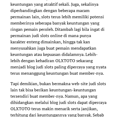
keuntungan yang atraktif sekali. Juga, sekalinya
diperbandingkan dengan beberapa macam
permainan lain, slots terus lebih memiliki potensi
memberinya seberapa banyak keuntungan yang
ringan pemain peroleh. Ditambah lagi bila ingat di
permainan judi slots online di mana punya
karakter enteng dimainkan, hingga tak kan
menyusahkan juga buat pemain mendapatkan
keuntungan atau kepuasan didalamnya. Lebih-
lebih dengan kehadiran OLXTOTO sekarang
menjadi blog judi slots paling dipercaya yang nyata
terus menanggung keuntungan buat member-nya.
Tapi demikian, bukan bermakna web-site judi slots
lain tak bisa berikan keuntungan-keuntungan
tersendiri buat member-nya. Namun, apa yang
dihidangkan melalui blog judi slots dapat dipercaya
OLXTOTO terus makin menarik serta janjikan,
terhitung dari keuntungannya yang banyak. Sebab