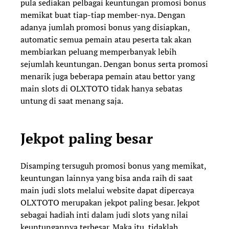
pula sediakan pelbagai keuntungan promosi bonus
memikat buat tiap-tiap member-nya. Dengan
adanya jumlah promosi bonus yang disiapkan,
automatic semua pemain atau peserta tak akan
membiarkan peluang memperbanyak lebih
sejumlah keuntungan. Dengan bonus serta promosi
menarik juga beberapa pemain atau bettor yang
main slots di OLXTOTO tidak hanya sebatas
untung di saat menang saja.
Jekpot paling besar
Disamping tersuguh promosi bonus yang memikat,
keuntungan lainnya yang bisa anda raih di saat
main judi slots melalui website dapat dipercaya
OLXTOTO merupakan jekpot paling besar. Jekpot
sebagai hadiah inti dalam judi slots yang nilai
keuntungannya terbesar. Maka itu, tidaklah