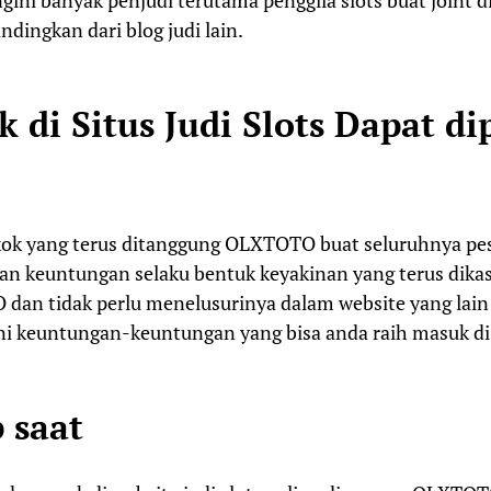
ndingkan dari blog judi lain.
 di Situs Judi Slots Dapat 
 yang terus ditanggung OLXTOTO buat seluruhnya pesert
 keuntungan selaku bentuk keyakinan yang terus dikas
 dan tidak perlu menelusurinya dalam website yang lai
. Ini keuntungan-keuntungan yang bisa anda raih masuk d
 saat