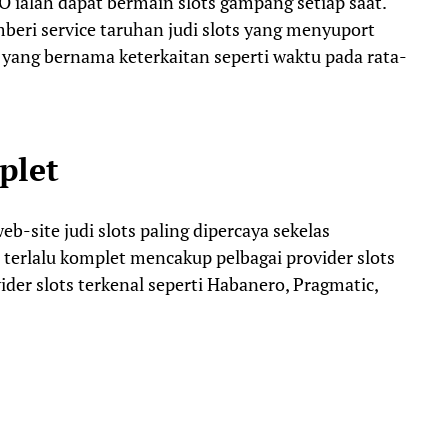
O ialah dapat bermain slots gampang setiap saat.
eri service taruhan judi slots yang menyuport
yang bernama keterkaitan seperti waktu pada rata-
plet
-site judi slots paling dipercaya sekelas
i terlalu komplet mencakup pelbagai provider slots
der slots terkenal seperti Habanero, Pragmatic,