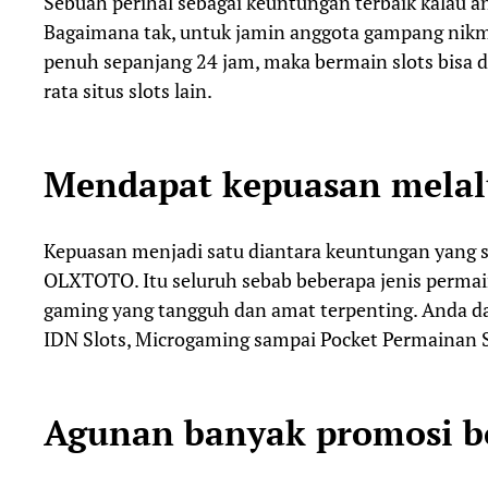
Sebuah perihal sebagai keuntungan terbaik kalau a
Bagaimana tak, untuk jamin anggota gampang nikma
penuh sepanjang 24 jam, maka bermain slots bisa d
rata situs slots lain.
Mendapat kepuasan melalu
Kepuasan menjadi satu diantara keuntungan yang sa
OLXTOTO. Itu seluruh sebab beberapa jenis permainan
gaming yang tangguh dan amat terpenting. Anda dap
IDN Slots, Microgaming sampai Pocket Permainan Sof
Agunan banyak promosi b