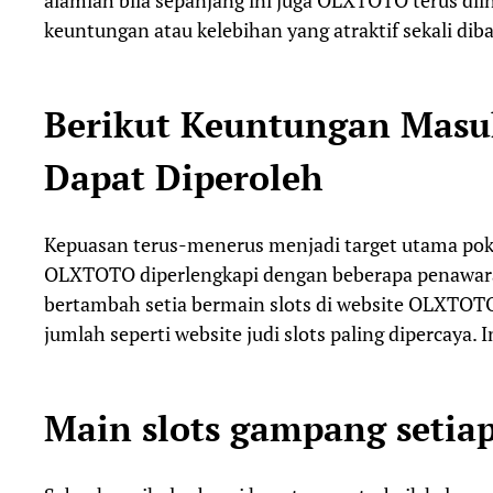
keuntungan atau kelebihan yang atraktif sekali diba
Berikut Keuntungan Masuk
Dapat Diperoleh
Kepuasan terus-menerus menjadi target utama pokok
OLXTOTO diperlengkapi dengan beberapa penawaran
bertambah setia bermain slots di website OLXTOTO
jumlah seperti website judi slots paling dipercaya
Main slots gampang setiap