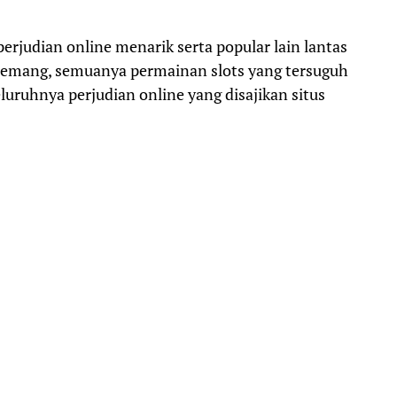
judian online menarik serta popular lain lantas
emang, semuanya permainan slots yang tersuguh
eluruhnya perjudian online yang disajikan situs