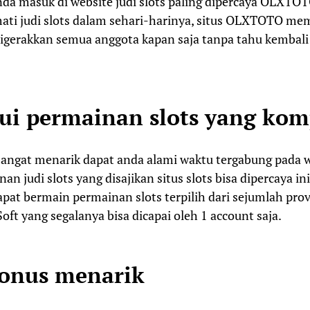
nda masuk di website judi slots paling dipercaya OLXTOT
ti judi slots dalam sehari-harinya, situs OLXTOTO memb
igerakkan semua anggota kapan saja tanpa tahu kembali 
i permainan slots yang kom
ngat menarik dapat anda alami waktu tergabung pada web
 judi slots yang disajikan situs slots bisa dipercaya in
at bermain permainan slots terpilih dari sejumlah provi
t yang segalanya bisa dicapai oleh 1 account saja.
onus menarik