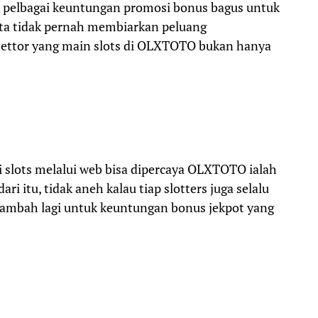
 pelbagai keuntungan promosi bonus bagus untuk
rta tidak pernah membiarkan peluang
ettor yang main slots di OLXTOTO bukan hanya
 slots melalui web bisa dipercaya OLXTOTO ialah
i itu, tidak aneh kalau tiap slotters juga selalu
itambah lagi untuk keuntungan bonus jekpot yang