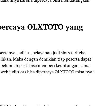
dipercaya OLXTOTO yang
anya. Jadi itu, pelayanan judi slots terhebat
ihkan. Maka dengan demikian tiap peserta dapat
n belumlah pasti bisa memberi keuntungan sama
i web judi slots bisa dipercaya OLXTOTO misalnya: