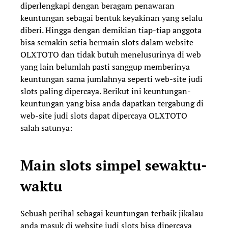
diperlengkapi dengan beragam penawaran
keuntungan sebagai bentuk keyakinan yang selalu
diberi. Hingga dengan demikian tiap-tiap anggota
bisa semakin setia bermain slots dalam website
OLXTOTO dan tidak butuh menelusurinya di web
yang lain belumlah pasti sanggup memberinya
keuntungan sama jumlahnya seperti web-site judi
slots paling dipercaya. Berikut ini keuntungan-
keuntungan yang bisa anda dapatkan tergabung di
web-site judi slots dapat dipercaya OLXTOTO
salah satunya:
Main slots simpel sewaktu-
waktu
Sebuah perihal sebagai keuntungan terbaik jikalau
anda masuk di website judi slots bisa dipercaya