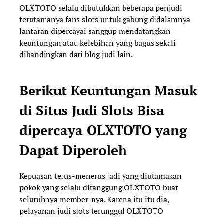
OLXTOTO selalu dibutuhkan beberapa penjudi
terutamanya fans slots untuk gabung didalamnya
lantaran dipercayai sanggup mendatangkan
keuntungan atau kelebihan yang bagus sekali
dibandingkan dari blog judi lain.
Berikut Keuntungan Masuk
di Situs Judi Slots Bisa
dipercaya OLXTOTO yang
Dapat Diperoleh
Kepuasan terus-menerus jadi yang diutamakan
pokok yang selalu ditanggung OLXTOTO buat
seluruhnya member-nya. Karena itu itu dia,
pelayanan judi slots terunggul OLXTOTO