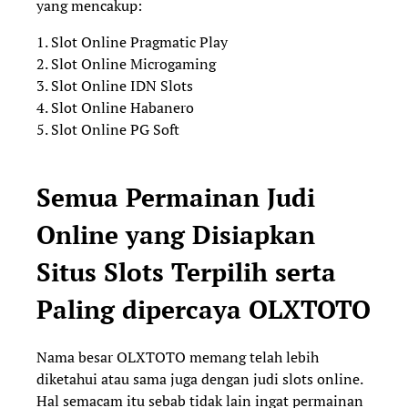
yang mencakup:
1. Slot Online Pragmatic Play
2. Slot Online Microgaming
3. Slot Online IDN Slots
4. Slot Online Habanero
5. Slot Online PG Soft
Semua Permainan Judi
Online yang Disiapkan
Situs Slots Terpilih serta
Paling dipercaya OLXTOTO
Nama besar OLXTOTO memang telah lebih
diketahui atau sama juga dengan judi slots online.
Hal semacam itu sebab tidak lain ingat permainan