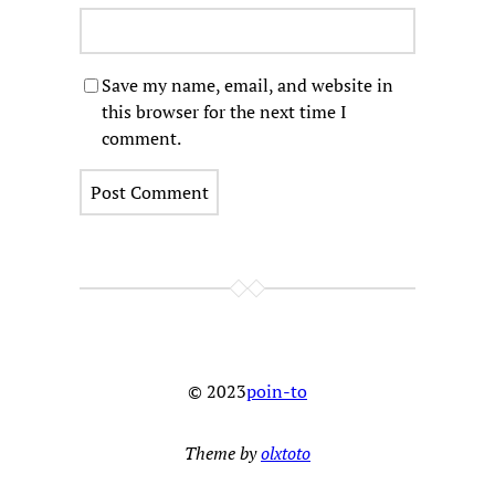
Save my name, email, and website in
this browser for the next time I
comment.
© 2023
poin-to
Theme by
olxtoto