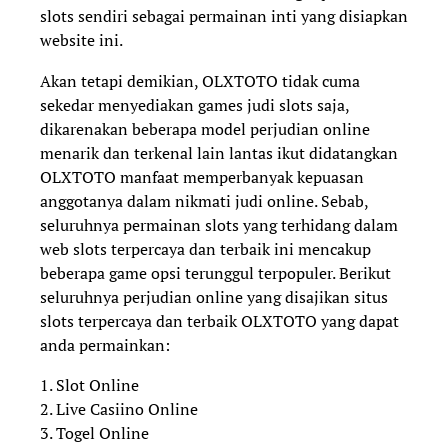
slots sendiri sebagai permainan inti yang disiapkan
website ini.
Akan tetapi demikian, OLXTOTO tidak cuma
sekedar menyediakan games judi slots saja,
dikarenakan beberapa model perjudian online
menarik dan terkenal lain lantas ikut didatangkan
OLXTOTO manfaat memperbanyak kepuasan
anggotanya dalam nikmati judi online. Sebab,
seluruhnya permainan slots yang terhidang dalam
web slots terpercaya dan terbaik ini mencakup
beberapa game opsi terunggul terpopuler. Berikut
seluruhnya perjudian online yang disajikan situs
slots terpercaya dan terbaik OLXTOTO yang dapat
anda permainkan:
1. Slot Online
2. Live Casiino Online
3. Togel Online