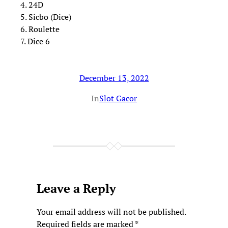
4. 24D
5. Sicbo (Dice)
6. Roulette
7. Dice 6
December 13, 2022
In
Slot Gacor
Leave a Reply
Your email address will not be published.
Required fields are marked
*