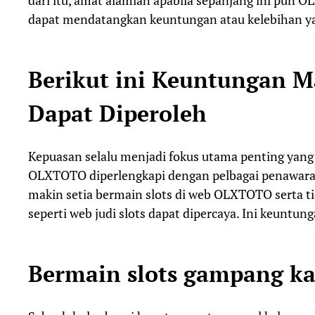
dapat mendatangkan keuntungan atau kelebihan yang
Berikut ini Keuntungan Ma
Dapat Diperoleh
Kepuasan selalu menjadi fokus utama penting yang 
OLXTOTO diperlengkapi dengan pelbagai penawaran 
makin setia bermain slots di web OLXTOTO serta t
seperti web judi slots dapat dipercaya. Ini keuntu
Bermain slots gampang k