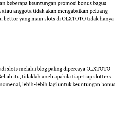
kan beberapa keuntungan promosi bonus bagus
n atau anggota tidak akan mengabaikan peluang
 bettor yang main slots di OLXTOTO tidak hanya
di slots melalui blog paling dipercaya OLXTOTO
ebab itu, tidaklah aneh apabila tiap-tiap slotters
fenomenal, lebih-lebih lagi untuk keuntungan bonus