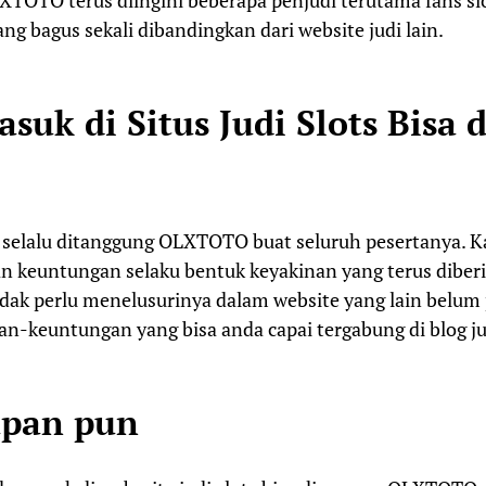
 bagus sekali dibandingkan dari website judi lain.
suk di Situs Judi Slots Bis
selalu ditanggung OLXTOTO buat seluruh pesertanya. Kare
keuntungan selaku bentuk keyakinan yang terus diberi.
idak perlu menelusurinya dalam website yang lain belum
ngan-keuntungan yang bisa anda capai tergabung di blog 
apan pun