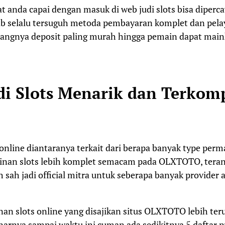
t anda capai dengan masuk di web judi slots bisa diper
ab selalu tersuguh metoda pembayaran komplet dan pela
gnya deposit paling murah hingga pemain dapat maink
i Slots Menarik dan Terkompl
s online diantaranya terkait dari berapa banyak type per
ainan slots lebih komplet semacam pada OLXTOTO, teran
sah jadi official mitra untuk seberapa banyak provider
nan slots online yang disajikan situs OLXTOTO lebih ter
narnya sampai waktu ini cuman ada sedikitnya 5 daftar pr