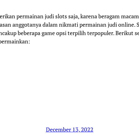
kan permainan judi slots saja, karena beragam macam pe
n anggotanya dalam nikmati permainan judi online. S
ncakup beberapa game opsi terpilih terpopuler. Berikut se
 permainkan:
December 13, 2022