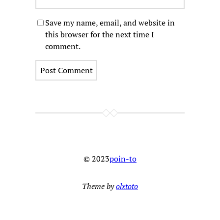
Save my name, email, and website in
this browser for the next time I
comment.
© 2023
poin-to
Theme by
olxtoto