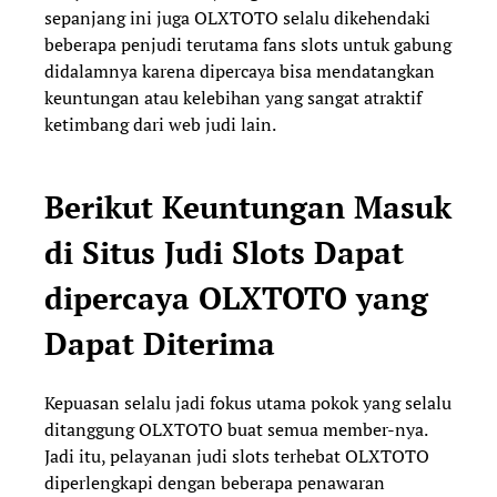
sepanjang ini juga OLXTOTO selalu dikehendaki
beberapa penjudi terutama fans slots untuk gabung
didalamnya karena dipercaya bisa mendatangkan
keuntungan atau kelebihan yang sangat atraktif
ketimbang dari web judi lain.
Berikut Keuntungan Masuk
di Situs Judi Slots Dapat
dipercaya OLXTOTO yang
Dapat Diterima
Kepuasan selalu jadi fokus utama pokok yang selalu
ditanggung OLXTOTO buat semua member-nya.
Jadi itu, pelayanan judi slots terhebat OLXTOTO
diperlengkapi dengan beberapa penawaran