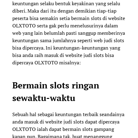
keuntungan selaku bentuk keyakinan yang selalu
diberi. Maka dari itu dengan demikian tiap-tiap
peserta bisa semakin setia bermain slots di website
OLXTOTO serta gak perlu menelusurinya dalam
web yang lain belumlah pasti sanggup memberinya
keuntungan sama jumlahnya seperti web judi slots
bisa dipercaya. Ini keuntungan-keuntungan yang
bisa anda raih masuk di website judi slots bisa
dipercaya OLXTOTO misalnya:
Bermain slots ringan
sewaktu-waktu
Sebuah hal sebagai keuntungan terbaik seandainya
anda masuk di website judi slots dapat dipercaya
OLXTOTO ialah dapat bermain slots gampang
kapan pun. Bagaimana tak, buat menanggung