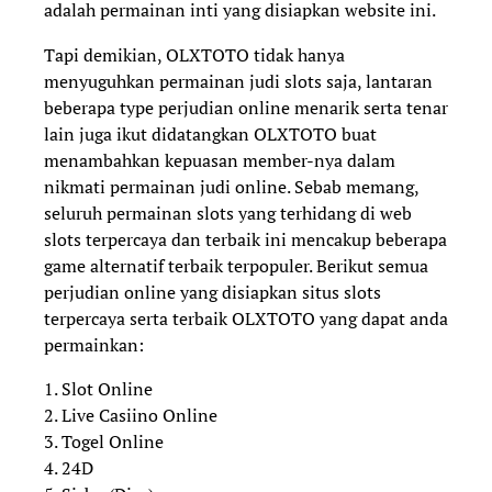
adalah permainan inti yang disiapkan website ini.
Tapi demikian, OLXTOTO tidak hanya
menyuguhkan permainan judi slots saja, lantaran
beberapa type perjudian online menarik serta tenar
lain juga ikut didatangkan OLXTOTO buat
menambahkan kepuasan member-nya dalam
nikmati permainan judi online. Sebab memang,
seluruh permainan slots yang terhidang di web
slots terpercaya dan terbaik ini mencakup beberapa
game alternatif terbaik terpopuler. Berikut semua
perjudian online yang disiapkan situs slots
terpercaya serta terbaik OLXTOTO yang dapat anda
permainkan:
1. Slot Online
2. Live Casiino Online
3. Togel Online
4. 24D