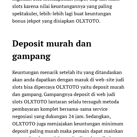
slots karena nilai keuntungannya yang paling
spektakuler, lebih-lebih lagi buat keuntungan
bonus jekpot yang disiapkan OLXTOTO.
Deposit murah dan
gampang
Keuntungan menarik setelah itu yang ditandaskan
akan anda dapatkan dengan masuk di web-site judi
slots bisa dipercaya OLXTOTO yaitu deposit murah
dan gampang. Gampangnya deposit di web judi
slots OLXTOTO lantaran selalu tersuguh metoda
pembayaran komplet bersama-sama service
negosiasi yang dukungan 24 jam. Sedangkan,
OLXTOTO juga menjajakan keuntungan minimum
deposit paling murah maka pemain dapat mainkan