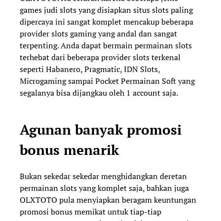
games judi slots yang disiapkan situs slots paling
dipercaya ini sangat komplet mencakup beberapa
provider slots gaming yang andal dan sangat
terpenting. Anda dapat bermain permainan slots
terhebat dari beberapa provider slots terkenal
seperti Habanero, Pragmatic, IDN Slots,
Microgaming sampai Pocket Permainan Soft yang
segalanya bisa dijangkau oleh 1 account saja.
Agunan banyak promosi
bonus menarik
Bukan sekedar sekedar menghidangkan deretan
permainan slots yang komplet saja, bahkan juga
OLXTOTO pula menyiapkan beragam keuntungan
promosi bonus memikat untuk tiap-tiap