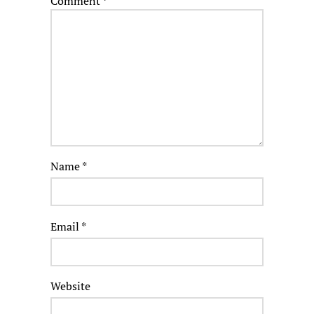
Comment
*
Name
*
Email
*
Website