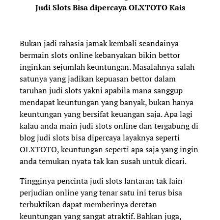
Judi Slots Bisa dipercaya OLXTOTO Kais
Bukan jadi rahasia jamak kembali seandainya
bermain slots online kebanyakan bikin bettor
inginkan sejumlah keuntungan. Masalahnya salah
satunya yang jadikan kepuasan bettor dalam
taruhan judi slots yakni apabila mana sanggup
mendapat keuntungan yang banyak, bukan hanya
keuntungan yang bersifat keuangan saja. Apa lagi
kalau anda main judi slots online dan tergabung di
blog judi slots bisa dipercaya layaknya seperti
OLXTOTO, keuntungan seperti apa saja yang ingin
anda temukan nyata tak kan susah untuk dicari.
Tingginya pencinta judi slots lantaran tak lain
perjudian online yang tenar satu ini terus bisa
terbuktikan dapat memberinya deretan
keuntungan yang sangat atraktif. Bahkan juga,