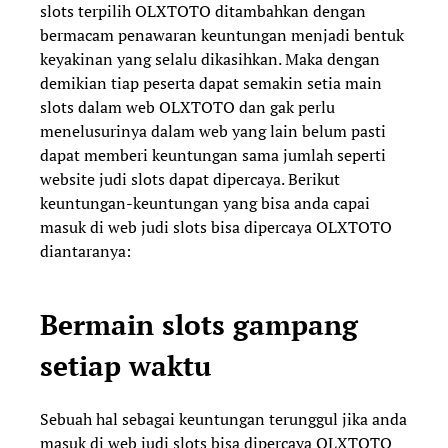
slots terpilih OLXTOTO ditambahkan dengan
bermacam penawaran keuntungan menjadi bentuk
keyakinan yang selalu dikasihkan. Maka dengan
demikian tiap peserta dapat semakin setia main
slots dalam web OLXTOTO dan gak perlu
menelusurinya dalam web yang lain belum pasti
dapat memberi keuntungan sama jumlah seperti
website judi slots dapat dipercaya. Berikut
keuntungan-keuntungan yang bisa anda capai
masuk di web judi slots bisa dipercaya OLXTOTO
diantaranya:
Bermain slots gampang
setiap waktu
Sebuah hal sebagai keuntungan terunggul jika anda
masuk di web judi slots bisa dipercaya OLXTOTO