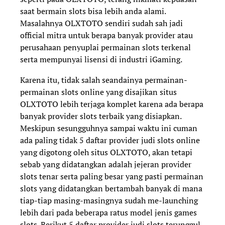
saat bermain slots bisa lebih anda alami.
Masalahnya OLXTOTO sendiri sudah sah jadi
official mitra untuk berapa banyak provider atau
perusahaan penyuplai permainan slots terkenal
serta mempunyai lisensi di industri iGaming.
Karena itu, tidak salah seandainya permainan-
permainan slots online yang disajikan situs
OLXTOTO lebih terjaga komplet karena ada berapa
banyak provider slots terbaik yang disiapkan.
Meskipun sesungguhnya sampai waktu ini cuman
ada paling tidak 5 daftar provider judi slots online
yang digotong oleh situs OLXTOTO, akan tetapi
sebab yang didatangkan adalah jejeran provider
slots tenar serta paling besar yang pasti permainan
slots yang didatangkan bertambah banyak di mana
tiap-tiap masing-masingnya sudah me-launching
lebih dari pada beberapa ratus model jenis games
slots. Berikut 5 daftar provider judi slots terunggul