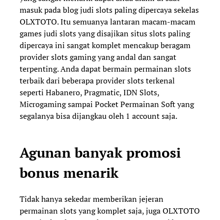
masuk pada blog judi slots paling dipercaya sekelas
OLXTOTO. Itu semuanya lantaran macam-macam
games judi slots yang disajikan situs slots paling
dipercaya ini sangat komplet mencakup beragam
provider slots gaming yang andal dan sangat
terpenting. Anda dapat bermain permainan slots
terbaik dari beberapa provider slots terkenal
seperti Habanero, Pragmatic, IDN Slots,
Microgaming sampai Pocket Permainan Soft yang
segalanya bisa dijangkau oleh 1 account saja.
Agunan banyak promosi
bonus menarik
Tidak hanya sekedar memberikan jejeran
permainan slots yang komplet saja, juga OLXTOTO