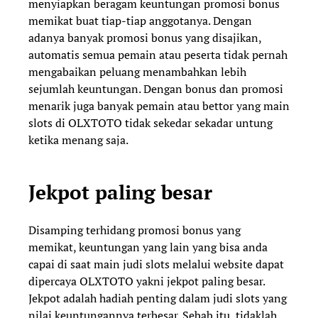
menyiapkan beragam keuntungan promosi bonus
memikat buat tiap-tiap anggotanya. Dengan
adanya banyak promosi bonus yang disajikan,
automatis semua pemain atau peserta tidak pernah
mengabaikan peluang menambahkan lebih
sejumlah keuntungan. Dengan bonus dan promosi
menarik juga banyak pemain atau bettor yang main
slots di OLXTOTO tidak sekedar sekadar untung
ketika menang saja.
Jekpot paling besar
Disamping terhidang promosi bonus yang
memikat, keuntungan yang lain yang bisa anda
capai di saat main judi slots melalui website dapat
dipercaya OLXTOTO yakni jekpot paling besar.
Jekpot adalah hadiah penting dalam judi slots yang
nilai keuntungannya terbesar. Sebab itu, tidaklah