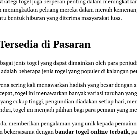
strategi togel juga berperan penting dalam meningkatk
meningkatkan peluang mereka dalam meraih kemenangan.
tu bentuk hiburan yang diterima masyarakat luas.
Tersedia di Pasaran
rbagai jenis togel yang dapat dimainkan oleh para penjud
adalah beberapa jenis togel yang populer di kalangan p
karena sering kali menawarkan hadiah yang besar dengan 
 cepat, togel ini menawarkan banyak variasi taruhan yang
ang cukup tinggi, pengundian diadakan setiap hari, me
diri, togel ini menjadi pilihan bagi para pemain yang me
erbeda, memberikan pengalaman yang unik kepada pemain
an bekerjasama dengan
bandar togel online terbaik
, p