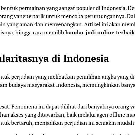
u bentuk permainan yang sangat populer di Indonesia.
 orang yang tertarik untuk mencoba peruntungannya. D
in yang aman dan menyenangkan. Artikel ini akan mem
enisnya, hingga cara memilih
bandar judi online terbaik
laritasnya di Indonesia
entuk perjudian yang melibatkan pemilihan angka yang d
dalam budaya masyarakat Indonesia, memungkinkan banya
esat. Fenomena ini dapat dilihat dari banyaknya orang y
n akses yang ditawarkan, baik melalui agen offline m
tuk bertaruh, menjadikan perjudian ini semakin mudah 