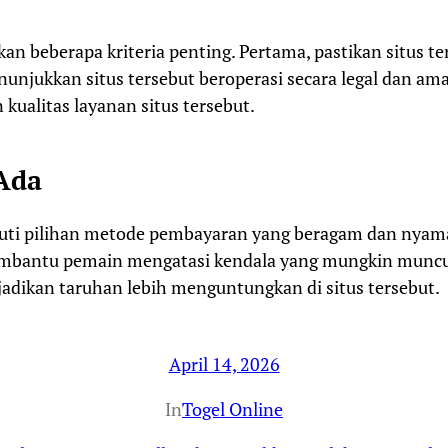
ikan beberapa kriteria penting. Pertama, pastikan situs ter
enunjukkan situs tersebut beroperasi secara legal dan am
ualitas layanan situs tersebut.
 Ada
uti pilihan metode pembayaran yang beragam dan nyaman
embantu pemain mengatasi kendala yang mungkin muncul
dikan taruhan lebih menguntungkan di situs tersebut.
April 14, 2026
In
Togel Online