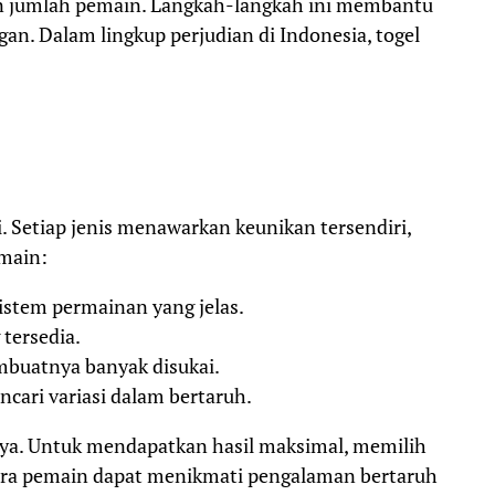
an jumlah pemain. Langkah-langkah ini membantu
 Dalam lingkup perjudian di Indonesia, togel
i. Setiap jenis menawarkan keunikan tersendiri,
emain:
sistem permainan yang jelas.
 tersedia.
mbuatnya banyak disukai.
ncari variasi dalam bertaruh.
nya. Untuk mendapatkan hasil maksimal, memilih
ara pemain dapat menikmati pengalaman bertaruh