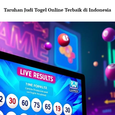
Taruhan Judi Togel Online Terbaik di Indonesia