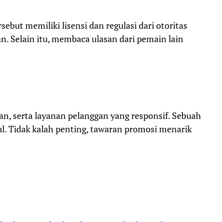
sebut memiliki lisensi dan regulasi dari otoritas
an. Selain itu, membaca ulasan dari pemain lain
, serta layanan pelanggan yang responsif. Sebuah
. Tidak kalah penting, tawaran promosi menarik