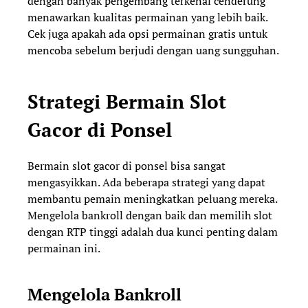
dengan banyak pengembang terkenal cenderung
menawarkan kualitas permainan yang lebih baik.
Cek juga apakah ada opsi permainan gratis untuk
mencoba sebelum berjudi dengan uang sungguhan.
Strategi Bermain Slot
Gacor di Ponsel
Bermain slot gacor di ponsel bisa sangat
mengasyikkan. Ada beberapa strategi yang dapat
membantu pemain meningkatkan peluang mereka.
Mengelola bankroll dengan baik dan memilih slot
dengan RTP tinggi adalah dua kunci penting dalam
permainan ini.
Mengelola Bankroll