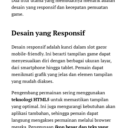
Dua fitur utama yang membuatnya menarik adalah
desain yang responsif dan kecepatan pemuatan
game.
Desain yang Responsif
Desain responsif adalah kunci dalam slot gacor
mobile-friendly. Ini berarti tampilan game dapat
menyesuaikan diri dengan berbagai ukuran layar,
dari smartphone hingga tablet. Pemain dapat
menikmati grafik yang jelas dan elemen tampilan
yang mudah diakses.
Pengembang permainan sering menggunakan
teknologi HTML5
untuk memastikan tampilan
yang optimal. Ini juga mengurangi kebutuhan akan
aplikasi tambahan, sehingga pemain dapat
langsung mengakses permainan melalui browser
mereka. Penggunaan
ikon besar dan teks yang