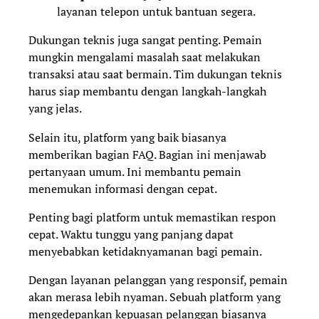
layanan telepon untuk bantuan segera.
Dukungan teknis juga sangat penting. Pemain
mungkin mengalami masalah saat melakukan
transaksi atau saat bermain. Tim dukungan teknis
harus siap membantu dengan langkah-langkah
yang jelas.
Selain itu, platform yang baik biasanya
memberikan bagian FAQ. Bagian ini menjawab
pertanyaan umum. Ini membantu pemain
menemukan informasi dengan cepat.
Penting bagi platform untuk memastikan respon
cepat. Waktu tunggu yang panjang dapat
menyebabkan ketidaknyamanan bagi pemain.
Dengan layanan pelanggan yang responsif, pemain
akan merasa lebih nyaman. Sebuah platform yang
mengedepankan kepuasan pelanggan biasanya