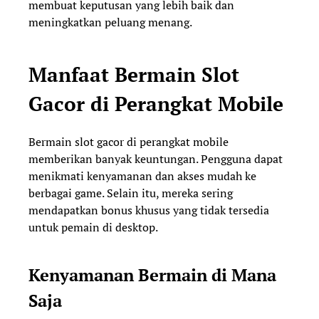
membuat keputusan yang lebih baik dan
meningkatkan peluang menang.
Manfaat Bermain Slot
Gacor di Perangkat Mobile
Bermain slot gacor di perangkat mobile
memberikan banyak keuntungan. Pengguna dapat
menikmati kenyamanan dan akses mudah ke
berbagai game. Selain itu, mereka sering
mendapatkan bonus khusus yang tidak tersedia
untuk pemain di desktop.
Kenyamanan Bermain di Mana
Saja