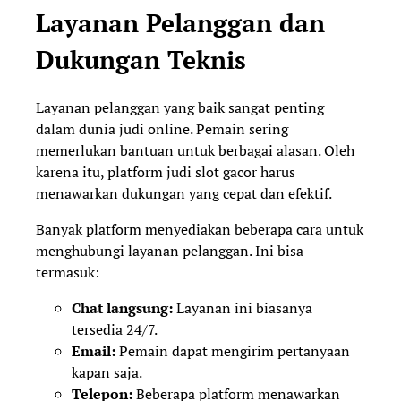
Layanan Pelanggan dan
Dukungan Teknis
Layanan pelanggan yang baik sangat penting
dalam dunia judi online. Pemain sering
memerlukan bantuan untuk berbagai alasan. Oleh
karena itu, platform judi slot gacor harus
menawarkan dukungan yang cepat dan efektif.
Banyak platform menyediakan beberapa cara untuk
menghubungi layanan pelanggan. Ini bisa
termasuk:
Chat langsung:
Layanan ini biasanya
tersedia 24/7.
Email:
Pemain dapat mengirim pertanyaan
kapan saja.
Telepon:
Beberapa platform menawarkan