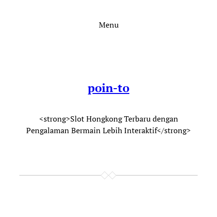
Skip
to
Menu
content
poin-to
<strong>Slot Hongkong Terbaru dengan
Pengalaman Bermain Lebih Interaktif</strong>