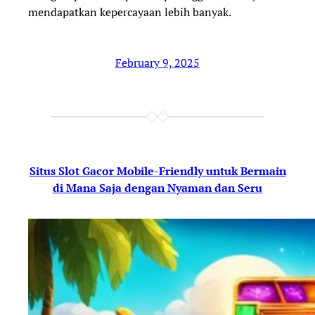
mendapatkan kepercayaan lebih banyak.
February 9, 2025
Situs Slot Gacor Mobile-Friendly untuk Bermain
di Mana Saja dengan Nyaman dan Seru