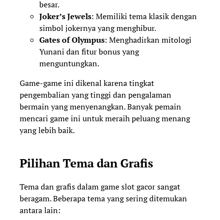
besar.
Joker’s Jewels
: Memiliki tema klasik dengan
simbol jokernya yang menghibur.
Gates of Olympus
: Menghadirkan mitologi
Yunani dan fitur bonus yang
menguntungkan.
Game-game ini dikenal karena tingkat
pengembalian yang tinggi dan pengalaman
bermain yang menyenangkan. Banyak pemain
mencari game ini untuk meraih peluang menang
yang lebih baik.
Pilihan Tema dan Grafis
Tema dan grafis dalam game slot gacor sangat
beragam. Beberapa tema yang sering ditemukan
antara lain: