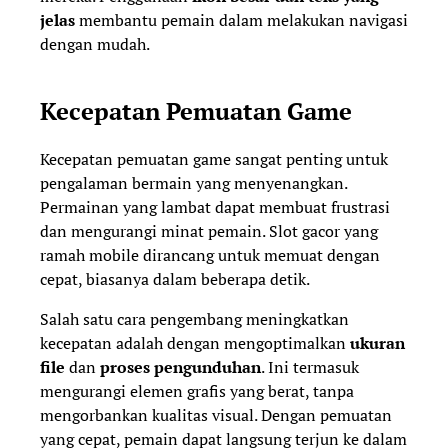
jelas
membantu pemain dalam melakukan navigasi
dengan mudah.
Kecepatan Pemuatan Game
Kecepatan pemuatan game sangat penting untuk
pengalaman bermain yang menyenangkan.
Permainan yang lambat dapat membuat frustrasi
dan mengurangi minat pemain. Slot gacor yang
ramah mobile dirancang untuk memuat dengan
cepat, biasanya dalam beberapa detik.
Salah satu cara pengembang meningkatkan
kecepatan adalah dengan mengoptimalkan
ukuran
file
dan
proses pengunduhan
. Ini termasuk
mengurangi elemen grafis yang berat, tanpa
mengorbankan kualitas visual. Dengan pemuatan
yang cepat, pemain dapat langsung terjun ke dalam