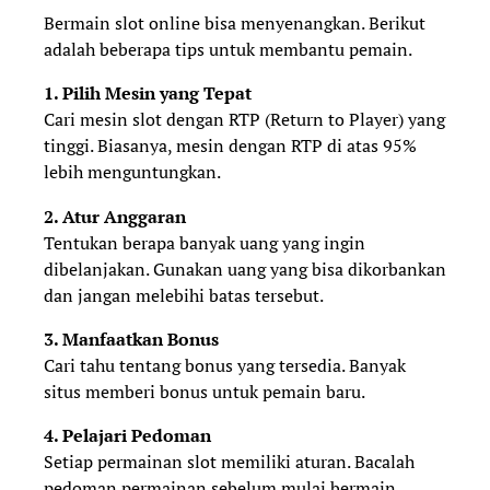
Bermain slot online bisa menyenangkan. Berikut
adalah beberapa tips untuk membantu pemain.
1. Pilih Mesin yang Tepat
Cari mesin slot dengan RTP (Return to Player) yang
tinggi. Biasanya, mesin dengan RTP di atas 95%
lebih menguntungkan.
2. Atur Anggaran
Tentukan berapa banyak uang yang ingin
dibelanjakan. Gunakan uang yang bisa dikorbankan
dan jangan melebihi batas tersebut.
3. Manfaatkan Bonus
Cari tahu tentang bonus yang tersedia. Banyak
situs memberi bonus untuk pemain baru.
4. Pelajari Pedoman
Setiap permainan slot memiliki aturan. Bacalah
pedoman permainan sebelum mulai bermain.