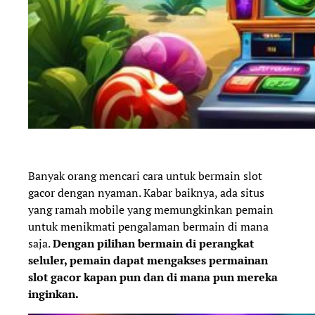
Banyak orang mencari cara untuk bermain slot
gacor dengan nyaman. Kabar baiknya, ada situs
yang ramah mobile yang memungkinkan pemain
untuk menikmati pengalaman bermain di mana
saja.
Dengan pilihan bermain di perangkat
seluler, pemain dapat mengakses permainan
slot gacor kapan pun dan di mana pun mereka
inginkan.