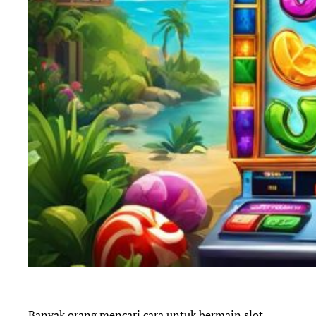
Banyak orang mencari cara untuk bermain slot