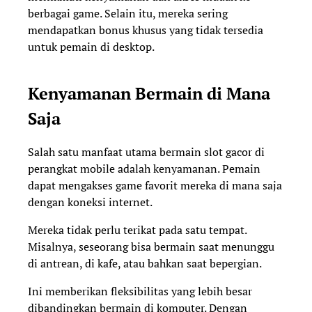
berbagai game. Selain itu, mereka sering
mendapatkan bonus khusus yang tidak tersedia
untuk pemain di desktop.
Kenyamanan Bermain di Mana
Saja
Salah satu manfaat utama bermain slot gacor di
perangkat mobile adalah kenyamanan. Pemain
dapat mengakses game favorit mereka di mana saja
dengan koneksi internet.
Mereka tidak perlu terikat pada satu tempat.
Misalnya, seseorang bisa bermain saat menunggu
di antrean, di kafe, atau bahkan saat bepergian.
Ini memberikan fleksibilitas yang lebih besar
dibandingkan bermain di komputer. Dengan