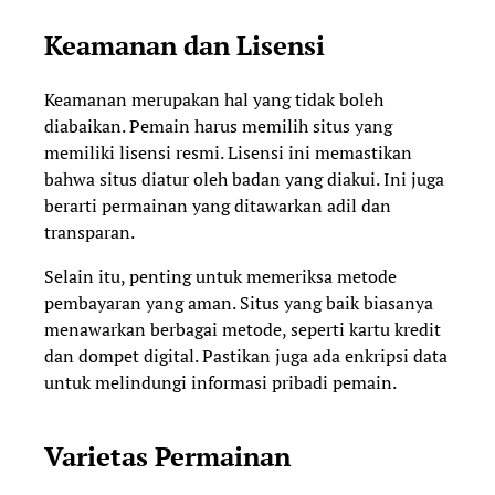
Keamanan dan Lisensi
Keamanan merupakan hal yang tidak boleh
diabaikan. Pemain harus memilih situs yang
memiliki lisensi resmi. Lisensi ini memastikan
bahwa situs diatur oleh badan yang diakui. Ini juga
berarti permainan yang ditawarkan adil dan
transparan.
Selain itu, penting untuk memeriksa metode
pembayaran yang aman. Situs yang baik biasanya
menawarkan berbagai metode, seperti kartu kredit
dan dompet digital. Pastikan juga ada enkripsi data
untuk melindungi informasi pribadi pemain.
Varietas Permainan