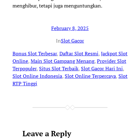
menghibur, tetapi juga menguntungkan.
February 8, 2025
In
Slot Gacor
Bonus Slot Terbesar
, 
Daftar Slot Resmi
, 
Jackpot Slot
Online
, 
Main Slot Gampang Menang
, 
Provider Slot
Terpopuler
, 
Situs Slot Terbaik
, 
Slot Gacor Hari Ini
, 
Slot Online Indonesia
, 
Slot Online Terpercaya
, 
Slot
RTP Tinggi
Leave a Reply