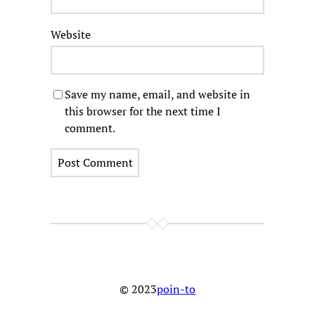
Website
Save my name, email, and website in
this browser for the next time I
comment.
© 2023
poin-to