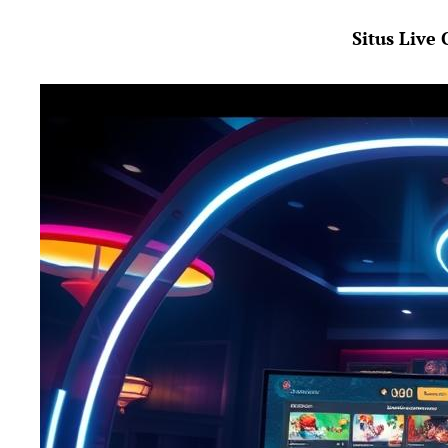
Situs Live