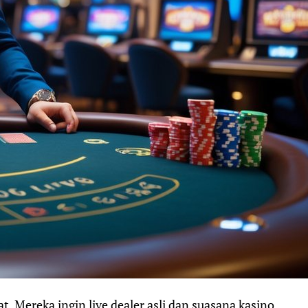
t. Mereka ingin live dealer asli dan suasana kasino