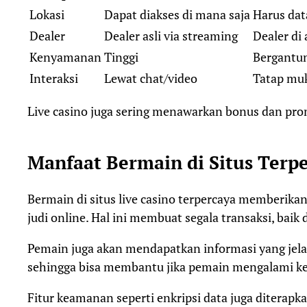
Lokasi
Dapat diakses di mana saja
Harus dat
Dealer
Dealer asli via streaming
Dealer di
Kenyamanan
Tinggi
Bergantun
Interaksi
Lewat chat/video
Tatap mu
Live casino juga sering menawarkan bonus dan prom
Manfaat Bermain di Situs Terp
Bermain di situs live casino terpercaya memberika
judi online. Hal ini membuat segala transaksi, baik
Pemain juga akan mendapatkan informasi yang jelas
sehingga bisa membantu jika pemain mengalami ke
Fitur keamanan seperti enkripsi data juga diterapka