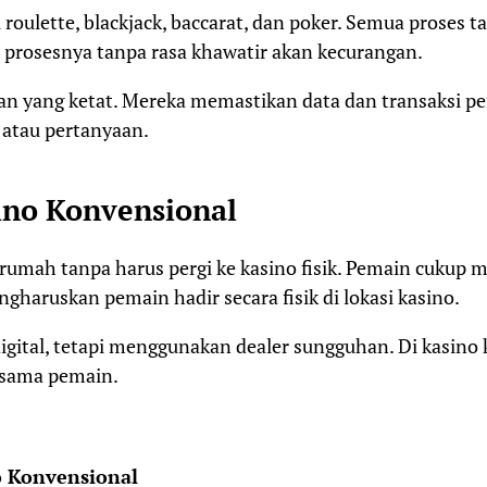
i roulette, blackjack, baccarat, dan poker. Semua proses
 prosesnya tanpa rasa khawatir akan kecurangan.
n yang ketat. Mereka memastikan data dan transaksi pema
 atau pertanyaan.
ino Konvensional
rumah tanpa harus pergi ke kasino fisik. Pemain cukup
gharuskan pemain hadir secara fisik di lokasi kasino.
 digital, tetapi menggunakan dealer sungguhan. Di kasino
esama pemain.
o Konvensional