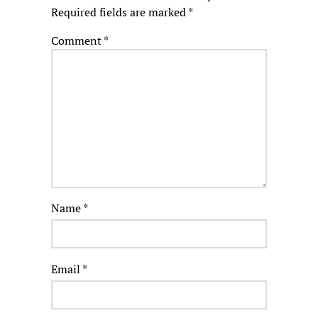
Required fields are marked
*
Comment
*
Name
*
Email
*