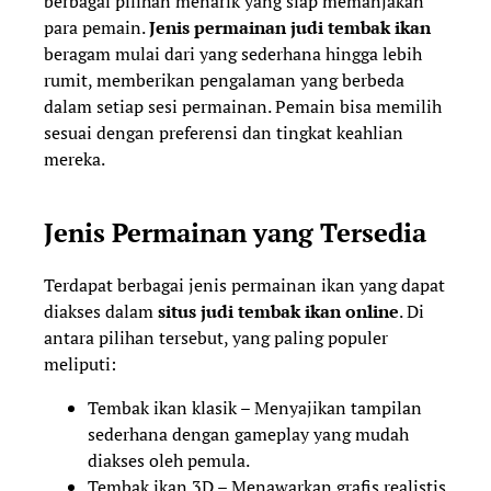
berbagai pilihan menarik yang siap memanjakan
para pemain.
Jenis permainan judi tembak ikan
beragam mulai dari yang sederhana hingga lebih
rumit, memberikan pengalaman yang berbeda
dalam setiap sesi permainan. Pemain bisa memilih
sesuai dengan preferensi dan tingkat keahlian
mereka.
Jenis Permainan yang Tersedia
Terdapat berbagai jenis permainan ikan yang dapat
diakses dalam
situs judi tembak ikan online
. Di
antara pilihan tersebut, yang paling populer
meliputi:
Tembak ikan klasik – Menyajikan tampilan
sederhana dengan gameplay yang mudah
diakses oleh pemula.
Tembak ikan 3D – Menawarkan grafis realistis