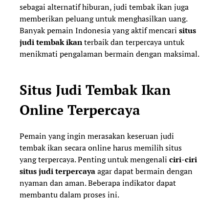
sebagai alternatif hiburan, judi tembak ikan juga
memberikan peluang untuk menghasilkan uang.
Banyak pemain Indonesia yang aktif mencari
situs
judi tembak ikan
terbaik dan terpercaya untuk
menikmati pengalaman bermain dengan maksimal.
Situs Judi Tembak Ikan
Online Terpercaya
Pemain yang ingin merasakan keseruan judi
tembak ikan secara online harus memilih situs
yang terpercaya. Penting untuk mengenali
ciri-ciri
situs judi terpercaya
agar dapat bermain dengan
nyaman dan aman. Beberapa indikator dapat
membantu dalam proses ini.