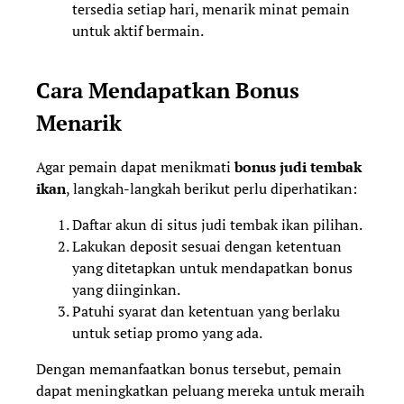
tersedia setiap hari, menarik minat pemain
untuk aktif bermain.
Cara Mendapatkan Bonus
Menarik
Agar pemain dapat menikmati
bonus judi tembak
ikan
, langkah-langkah berikut perlu diperhatikan:
Daftar akun di situs judi tembak ikan pilihan.
Lakukan deposit sesuai dengan ketentuan
yang ditetapkan untuk mendapatkan bonus
yang diinginkan.
Patuhi syarat dan ketentuan yang berlaku
untuk setiap promo yang ada.
Dengan memanfaatkan bonus tersebut, pemain
dapat meningkatkan peluang mereka untuk meraih