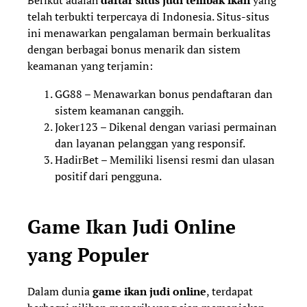
Berikut adalah
daftar situs judi tembak ikan
yang
telah terbukti terpercaya di Indonesia. Situs-situs
ini menawarkan pengalaman bermain berkualitas
dengan berbagai bonus menarik dan sistem
keamanan yang terjamin:
GG88 – Menawarkan bonus pendaftaran dan
sistem keamanan canggih.
Joker123 – Dikenal dengan variasi permainan
dan layanan pelanggan yang responsif.
HadirBet – Memiliki lisensi resmi dan ulasan
positif dari pengguna.
Game Ikan Judi Online
yang Populer
Dalam dunia
game ikan judi online
, terdapat