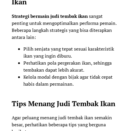
Ikan
Strategi bermain judi tembak ikan
sangat
penting untuk mengoptimalkan performa pemain.
Beberapa langkah strategis yang bisa diterapkan
antara lain:
Pilih senjata yang tepat sesuai karakteristik
ikan yang ingin diburu.
Perhatikan pola pergerakan ikan, sehingga
tembakan dapat lebih akurat.
Kelola modal dengan bijak agar tidak cepat
habis dalam permainan.
Tips Menang Judi Tembak Ikan
Agar peluang menang judi tembak ikan semakin
besar, perhatikan beberapa tips yang berguna