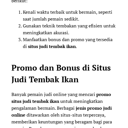
berikut:
Kenali waktu terbaik untuk bermain, seperti
saat jumlah pemain sedikit.
Gunakan teknik tembakan yang efisien untuk
meningkatkan akurasi.
Manfaatkan bonus dan promo yang tersedia
di
situs judi tembak ikan
.
Promo dan Bonus di Situs
Judi Tembak Ikan
Banyak pemain judi online yang mencari
promo
situs judi tembak ikan
untuk meningkatkan
pengalaman bermain. Berbagai
jenis promo judi
online
ditawarkan oleh situs-situs terpercaya,
memberikan keuntungan yang beragam bagi para