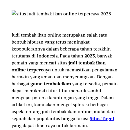
Judi tembak ikan online merupakan salah satu
bentuk hiburan yang terus meningkat
kepopulerannya dalam beberapa tahun terakhir,
terutama di Indonesia. Pada tahun
2023
, banyak
pemain yang mencari situs
judi tembak ikan
online terpercaya
untuk memastikan pengalaman
bermain yang aman dan menyenangkan. Dengan
berbagai
game tembak ikan
yang tersedia, pemain
dapat menikmati fitur-fitur menarik sambil
mengejar potensi keuntungan yang tinggi. Dalam
artikel ini, kami akan mengeksplorasi berbagai
aspek tentang judi tembak ikan online, mulai dari
sejarah dan popularitas hingga lokasi
Situs Togel
yang dapat dipercaya untuk bermain.