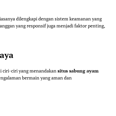
iasanya dilengkapi dengan sistem keamanan yang
langgan yang responsif juga menjadi faktor penting,
caya
i ciri-ciri yang menandakan
situs sabung ayam
pengalaman bermain yang aman dan