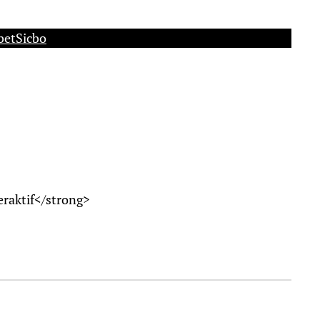
bet
Sicbo
raktif</strong>