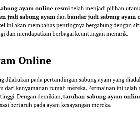
 sabung ayam online resmi
telah menjadi pilihan utama
en judi sabung ayam
dan
bandar judi sabung ayam 
el ini akan membahas pentingnya bergabung dengan si
ungi dan mendapatkan berbagai keuntungan menarik.
yam Online
ng dilakukan pada pertandingan sabung ayam yang diadak
 dari kenyamanan rumah mereka. Permainan ini telah m
 tinggi. Dengan demikian,
taruhan sabung ayam onlin
sasi bertaruh pada ayam kesayangan mereka.