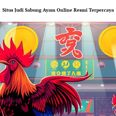
Situs Judi Sabung Ayam Online Resmi Terpercaya