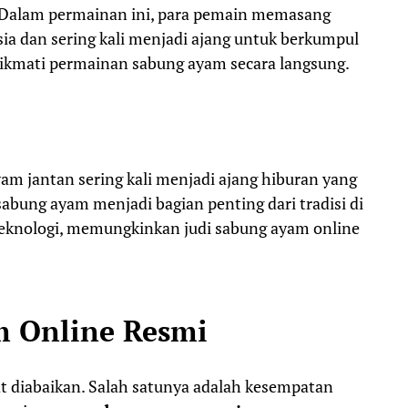
. Dalam permainan ini, para pemain memasang
ia dan sering kali menjadi ajang untuk berkumpul
nikmati permainan sabung ayam secara langsung.
am jantan sering kali menjadi ajang hiburan yang
sabung ayam menjadi bagian penting dari tradisi di
teknologi, memungkinkan judi sabung ayam online
m Online Resmi
 diabaikan. Salah satunya adalah kesempatan