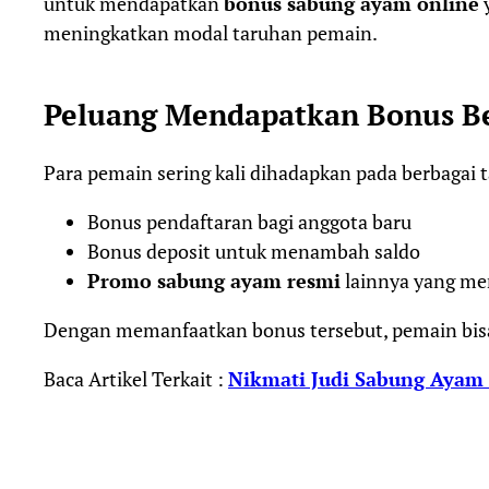
untuk mendapatkan
bonus sabung ayam online
y
meningkatkan modal taruhan pemain.
Peluang Mendapatkan Bonus B
Para pemain sering kali dihadapkan pada berbagai
Bonus pendaftaran bagi anggota baru
Bonus deposit untuk menambah saldo
Promo sabung ayam resmi
lainnya yang m
Dengan memanfaatkan bonus tersebut, pemain bis
Baca Artikel Terkait :
Nikmati Judi Sabung Ayam