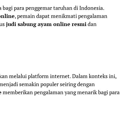
 bagi para penggemar taruhan di Indonesia.
online
, pemain dapat menikmati pengalaman
tus
judi sabung ayam online resmi
dan
an melalui platform internet. Dalam konteks ini,
enjadi semakin populer seiring dengan
e
memberikan pengalaman yang menarik bagi para