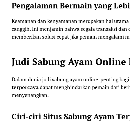
Pengalaman Bermain yang Leb
Keamanan dan kenyamanan merupakan hal utama saa
canggih. Ini menjamin bahwa segala transaksi dan d
memberikan solusi cepat jika pemain mengalami m
Judi Sabung Ayam Online 
Dalam dunia judi sabung ayam online, penting bag
terpercaya
dapat menghindarkan pemain dari berb
menyenangkan.
Ciri-ciri Situs Sabung Ayam Te