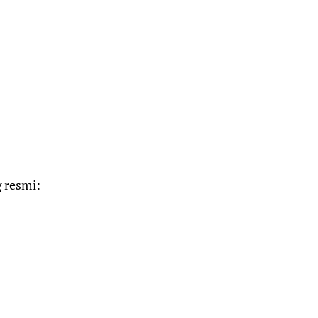
 resmi: