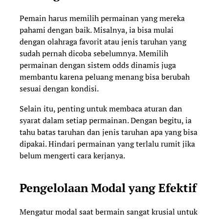
Pemain harus memilih permainan yang mereka
pahami dengan baik. Misalnya, ia bisa mulai
dengan olahraga favorit atau jenis taruhan yang
sudah pernah dicoba sebelumnya. Memilih
permainan dengan sistem odds dinamis juga
membantu karena peluang menang bisa berubah
sesuai dengan kondisi.
Selain itu, penting untuk membaca aturan dan
syarat dalam setiap permainan. Dengan begitu, ia
tahu batas taruhan dan jenis taruhan apa yang bisa
dipakai. Hindari permainan yang terlalu rumit jika
belum mengerti cara kerjanya.
Pengelolaan Modal yang Efektif
Mengatur modal saat bermain sangat krusial untuk