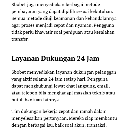
Sbobet juga menyediakan berbagai metode
pembayaran yang dapat dipilih sesuai kebutuhan.
Semua metode diuji keamanan dan kehandalannya
agar proses menjadi cepat dan nyaman. Pengguna
tidak perlu khawatir soal penipuan atau kesalahan
transfer.
Layanan Dukungan 24 Jam
Sbobet menyediakan layanan dukungan pelanggan
yang aktif selama 24 jam setiap hari. Pengguna
dapat menghubungi lewat chat langsung, email,
atau telepon bila menghadapi masalah teknis atau
butuh bantuan lainnya.
Tim dukungan bekerja cepat dan ramah dalam
menyelesaikan pertanyaan. Mereka siap membantu
dengan berbagai isu, baik soal akun, transaksi,