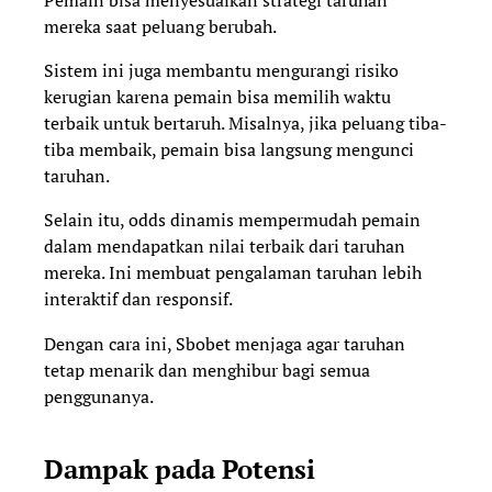
mereka saat peluang berubah.
Sistem ini juga membantu mengurangi risiko
kerugian karena pemain bisa memilih waktu
terbaik untuk bertaruh. Misalnya, jika peluang tiba-
tiba membaik, pemain bisa langsung mengunci
taruhan.
Selain itu, odds dinamis mempermudah pemain
dalam mendapatkan nilai terbaik dari taruhan
mereka. Ini membuat pengalaman taruhan lebih
interaktif dan responsif.
Dengan cara ini, Sbobet menjaga agar taruhan
tetap menarik dan menghibur bagi semua
penggunanya.
Dampak pada Potensi