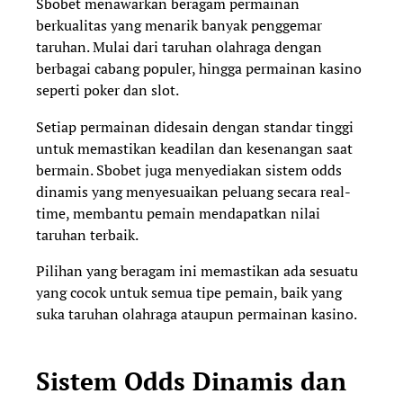
Sbobet menawarkan beragam permainan
berkualitas yang menarik banyak penggemar
taruhan. Mulai dari taruhan olahraga dengan
berbagai cabang populer, hingga permainan kasino
seperti poker dan slot.
Setiap permainan didesain dengan standar tinggi
untuk memastikan keadilan dan kesenangan saat
bermain. Sbobet juga menyediakan sistem odds
dinamis yang menyesuaikan peluang secara real-
time, membantu pemain mendapatkan nilai
taruhan terbaik.
Pilihan yang beragam ini memastikan ada sesuatu
yang cocok untuk semua tipe pemain, baik yang
suka taruhan olahraga ataupun permainan kasino.
Sistem Odds Dinamis dan