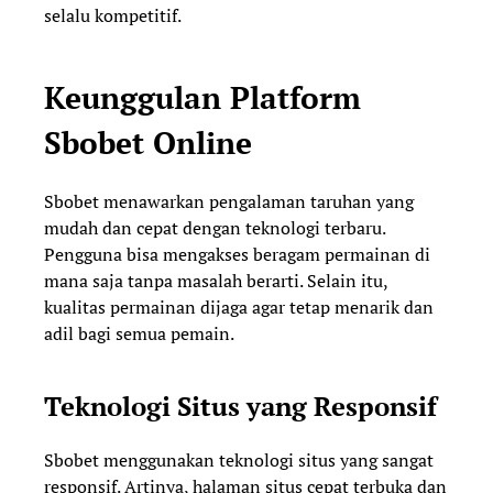
selalu kompetitif.
Keunggulan Platform
Sbobet Online
Sbobet menawarkan pengalaman taruhan yang
mudah dan cepat dengan teknologi terbaru.
Pengguna bisa mengakses beragam permainan di
mana saja tanpa masalah berarti. Selain itu,
kualitas permainan dijaga agar tetap menarik dan
adil bagi semua pemain.
Teknologi Situs yang Responsif
Sbobet menggunakan teknologi situs yang sangat
responsif. Artinya, halaman situs cepat terbuka dan