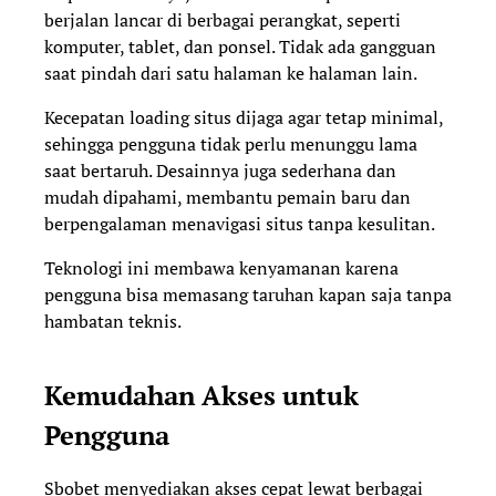
berjalan lancar di berbagai perangkat, seperti
komputer, tablet, dan ponsel. Tidak ada gangguan
saat pindah dari satu halaman ke halaman lain.
Kecepatan loading situs dijaga agar tetap minimal,
sehingga pengguna tidak perlu menunggu lama
saat bertaruh. Desainnya juga sederhana dan
mudah dipahami, membantu pemain baru dan
berpengalaman menavigasi situs tanpa kesulitan.
Teknologi ini membawa kenyamanan karena
pengguna bisa memasang taruhan kapan saja tanpa
hambatan teknis.
Kemudahan Akses untuk
Pengguna
Sbobet menyediakan akses cepat lewat berbagai