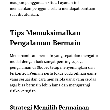
maupun penggunaan situs. Layanan ini
memastikan pengguna selalu mendapat bantuan
saat dibutuhkan.
Tips Memaksimalkan
Pengalaman Bermain
Memahami cara bermain yang tepat dan mengatur
modal dengan baik sangat penting supaya
pengalaman di Sbobet tetap menyenangkan dan
terkontrol. Pemain perlu fokus pada pilihan game
yang sesuai dan cara mengelola uang yang cerdas
agar bisa bermain lebih lama dan mengurangi
risiko kerugian.
Strategi Memilih Permainan