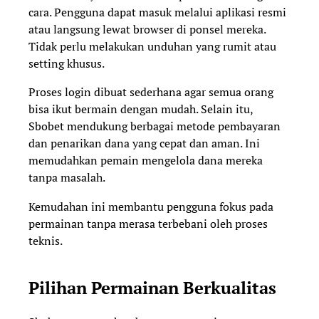
cara. Pengguna dapat masuk melalui aplikasi resmi
atau langsung lewat browser di ponsel mereka.
Tidak perlu melakukan unduhan yang rumit atau
setting khusus.
Proses login dibuat sederhana agar semua orang
bisa ikut bermain dengan mudah. Selain itu,
Sbobet mendukung berbagai metode pembayaran
dan penarikan dana yang cepat dan aman. Ini
memudahkan pemain mengelola dana mereka
tanpa masalah.
Kemudahan ini membantu pengguna fokus pada
permainan tanpa merasa terbebani oleh proses
teknis.
Pilihan Permainan Berkualitas