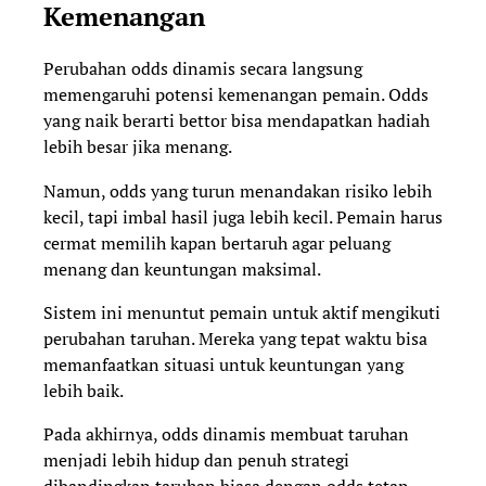
Kemenangan
Perubahan odds dinamis secara langsung
memengaruhi potensi kemenangan pemain. Odds
yang naik berarti bettor bisa mendapatkan hadiah
lebih besar jika menang.
Namun, odds yang turun menandakan risiko lebih
kecil, tapi imbal hasil juga lebih kecil. Pemain harus
cermat memilih kapan bertaruh agar peluang
menang dan keuntungan maksimal.
Sistem ini menuntut pemain untuk aktif mengikuti
perubahan taruhan. Mereka yang tepat waktu bisa
memanfaatkan situasi untuk keuntungan yang
lebih baik.
Pada akhirnya, odds dinamis membuat taruhan
menjadi lebih hidup dan penuh strategi