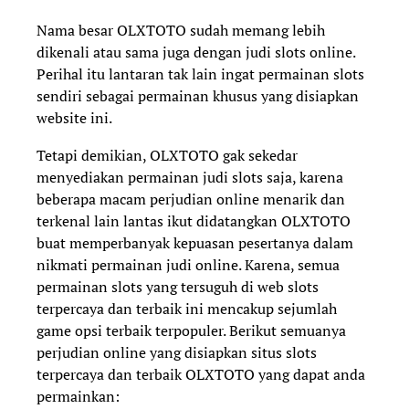
Nama besar OLXTOTO sudah memang lebih
dikenali atau sama juga dengan judi slots online.
Perihal itu lantaran tak lain ingat permainan slots
sendiri sebagai permainan khusus yang disiapkan
website ini.
Tetapi demikian, OLXTOTO gak sekedar
menyediakan permainan judi slots saja, karena
beberapa macam perjudian online menarik dan
terkenal lain lantas ikut didatangkan OLXTOTO
buat memperbanyak kepuasan pesertanya dalam
nikmati permainan judi online. Karena, semua
permainan slots yang tersuguh di web slots
terpercaya dan terbaik ini mencakup sejumlah
game opsi terbaik terpopuler. Berikut semuanya
perjudian online yang disiapkan situs slots
terpercaya dan terbaik OLXTOTO yang dapat anda
permainkan: