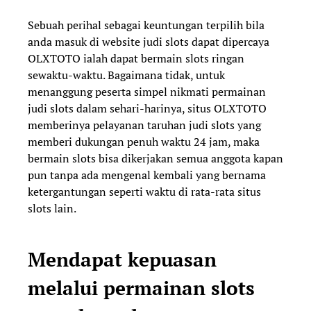
Sebuah perihal sebagai keuntungan terpilih bila
anda masuk di website judi slots dapat dipercaya
OLXTOTO ialah dapat bermain slots ringan
sewaktu-waktu. Bagaimana tidak, untuk
menanggung peserta simpel nikmati permainan
judi slots dalam sehari-harinya, situs OLXTOTO
memberinya pelayanan taruhan judi slots yang
memberi dukungan penuh waktu 24 jam, maka
bermain slots bisa dikerjakan semua anggota kapan
pun tanpa ada mengenal kembali yang bernama
ketergantungan seperti waktu di rata-rata situs
slots lain.
Mendapat kepuasan
melalui permainan slots