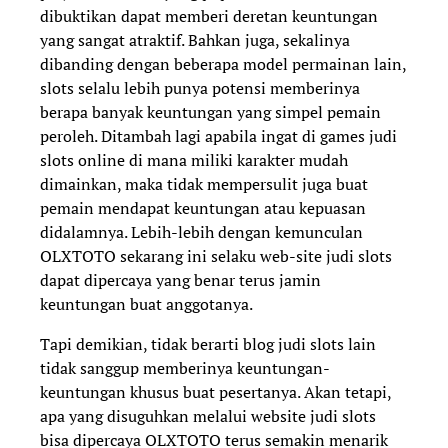
dibuktikan dapat memberi deretan keuntungan
yang sangat atraktif. Bahkan juga, sekalinya
dibanding dengan beberapa model permainan lain,
slots selalu lebih punya potensi memberinya
berapa banyak keuntungan yang simpel pemain
peroleh. Ditambah lagi apabila ingat di games judi
slots online di mana miliki karakter mudah
dimainkan, maka tidak mempersulit juga buat
pemain mendapat keuntungan atau kepuasan
didalamnya. Lebih-lebih dengan kemunculan
OLXTOTO sekarang ini selaku web-site judi slots
dapat dipercaya yang benar terus jamin
keuntungan buat anggotanya.
Tapi demikian, tidak berarti blog judi slots lain
tidak sanggup memberinya keuntungan-
keuntungan khusus buat pesertanya. Akan tetapi,
apa yang disuguhkan melalui website judi slots
bisa dipercaya OLXTOTO terus semakin menarik