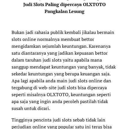
Judi Slots Paling dipercaya OLXTOTO
Pangkalan Lesung
Bukan jadi rahasia publik kembali jikalau bermain
slots online normalnya membuat bettor
mengidamkan sejumlah keuntungan. Karenanya
satu diantaranya yang jadikan kepuasan bettor
dalam taruhan judi slots yaitu apabila mana
sanggup mendapat keuntungan yang banyak, tidak
sekedar keuntungan yang berupa keuangan saja.
Apa lagi apabila anda main judi slots online dan
tergabung di web-site judi slots bisa dipercaya
seperti misalnya OLXTOTO, keuntungan seperti
apa saja yang ingin anda peroleh pastilah tidak
susah untuk dicari.
Tingginya pencinta judi slots sebab tidak lain
perjudian online yang popular satu ini terus bisa