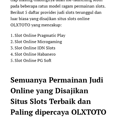
pada beberapa ratus model ragam permainan slots.
Berikut 5 daftar provider judi slots terunggul dan
luar biasa yang disajikan situs slots online
OLXTOTO yang mencakup:
1. Slot Online Pragmatic Play
2. Slot Online Microgaming
3. Slot Online IDN Slots
4. Slot Online Habanero
5. Slot Online PG Soft
Semuanya Permainan Judi
Online yang Disajikan
Situs Slots Terbaik dan
Paling dipercaya OLXTOTO