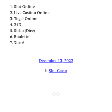
1. Slot Online
2. Live Casiino Online
3. Togel Online
4. 24D
5. Sicbo (Dice)
6. Roulette
7. Dice 6
December 13, 2022
In
Slot Gacor