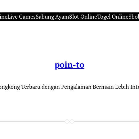
ine
Live Games
Sabung Ayam
Slot Online
Togel Online
Sbo
poin-to
ongkong Terbaru dengan Pengalaman Bermain Lebih Inte