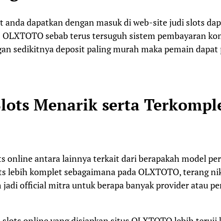
 anda dapatkan dengan masuk di web-site judi slots da
ts OLXTOTO sebab terus tersuguh sistem pembayaran kom
n sedikitnya deposit paling murah maka pemain dapat 
Slots Menarik serta Terkomple
ts online antara lainnya terkait dari berapakah model p
ots lebih komplet sebagaimana pada OLXTOTO, terang nik
adi official mitra untuk berapa banyak provider atau p
 slots online yang disiapkan situs OLXTOTO lebih teruji