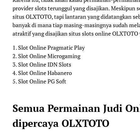
provider slots terunggul yang disajikan. Meskipun 
situs OLXTOTO, tapi lantaran yang didatangkan seb
banyak di mana tiap masing-masingnya sudah melansi
atraktif yang disajikan situs slots online OLXTOT
1. Slot Online Pragmatic Play
2. Slot Online Microgaming
3. Slot Online IDN Slots
4. Slot Online Habanero
5. Slot Online PG Soft
Semua Permainan Judi Onli
dipercaya OLXTOTO