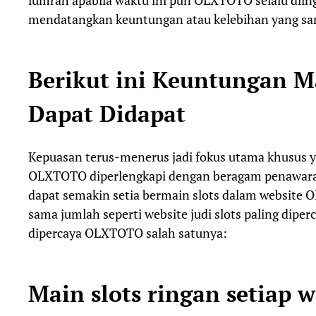
mendatangkan keuntungan atau kelebihan yang sang
Berikut ini Keuntungan Ma
Dapat Didapat
Kepuasan terus-menerus jadi fokus utama khusus y
OLXTOTO diperlengkapi dengan beragam penawaran k
dapat semakin setia bermain slots dalam website 
sama jumlah seperti website judi slots paling diper
dipercaya OLXTOTO salah satunya:
Main slots ringan setiap 