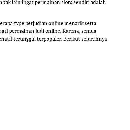
 tak lain ingat permainan slots sendiri adalah
rapa type perjudian online menarik serta
ti permainan judi online. Karena, semua
natif terunggul terpopuler. Berikut seluruhnya