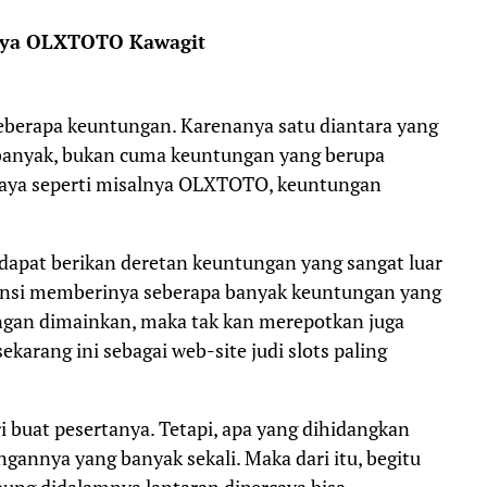
rcaya OLXTOTO Kawagit
beberapa keuntungan. Karenanya satu diantara yang
 banyak, bukan cuma keuntungan yang berupa
percaya seperti misalnya OLXTOTO, keuntungan
an dapat berikan deretan keuntungan yang sangat luar
potensi memberinya seberapa banyak keuntungan yang
ringan dimainkan, maka tak kan merepotkan juga
ang ini sebagai web-site judi slots paling
i buat pesertanya. Tetapi, apa yang dihidangkan
gannya yang banyak sekali. Maka dari itu, begitu
ung didalamnya lantaran dipercaya bisa