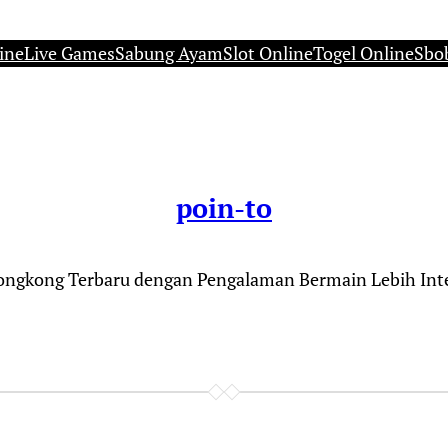
ine
Live Games
Sabung Ayam
Slot Online
Togel Online
Sbo
poin-to
ongkong Terbaru dengan Pengalaman Bermain Lebih Inte