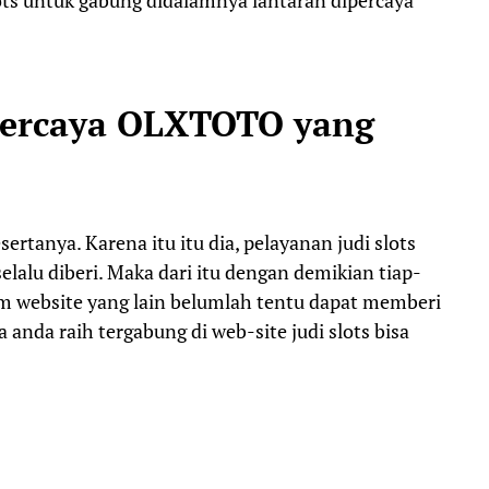
ipercaya OLXTOTO yang
anya. Karena itu itu dia, pelayanan judi slots
lu diberi. Maka dari itu dengan demikian tiap-
am website yang lain belumlah tentu dapat memberi
anda raih tergabung di web-site judi slots bisa