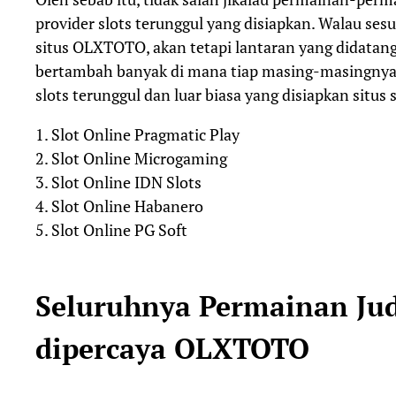
provider slots terunggul yang disiapkan. Walau sesu
situs OLXTOTO, akan tetapi lantaran yang didatangk
bertambah banyak di mana tiap masing-masingnya su
slots terunggul dan luar biasa yang disiapkan sit
1. Slot Online Pragmatic Play
2. Slot Online Microgaming
3. Slot Online IDN Slots
4. Slot Online Habanero
5. Slot Online PG Soft
Seluruhnya Permainan Judi
dipercaya OLXTOTO