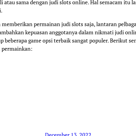
au sama dengan judi slots online. Hal semacam itu lant
.
memberikan permainan judi slots saja, lantaran pelbaga
mbahkan kepuasan anggotanya dalam nikmati judi online
p beberapa game opsi terbaik sangat populer. Berikut se
a permainkan:
December 13, 2022