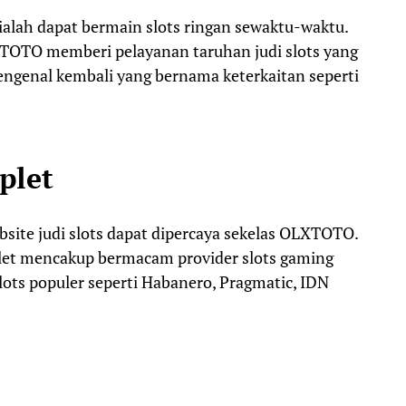
ialah dapat bermain slots ringan sewaktu-waktu.
LXTOTO memberi pelayanan taruhan judi slots yang
ngenal kembali yang bernama keterkaitan seperti
plet
site judi slots dapat dipercaya sekelas OLXTOTO.
omplet mencakup bermacam provider slots gaming
lots populer seperti Habanero, Pragmatic, IDN