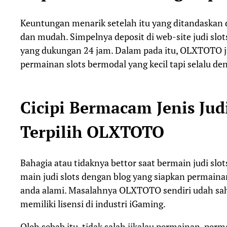
Keuntungan menarik setelah itu yang ditandaskan 
dan mudah. Simpelnya deposit di web-site judi sl
yang dukungan 24 jam. Dalam pada itu, OLXTOTO j
permainan slots bermodal yang kecil tapi selalu d
Cicipi Bermacam Jenis Judi
Terpilih OLXTOTO
Bahagia atau tidaknya bettor saat bermain judi slo
main judi slots dengan blog yang siapkan permaina
anda alami. Masalahnya OLXTOTO sendiri udah sah j
memiliki lisensi di industri iGaming.
Oleh sebab itu, tidak salah jikalau permainan-per