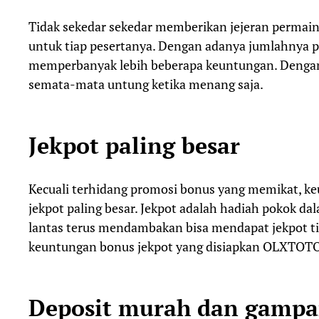
Tidak sekedar sekedar memberikan jejeran permai
untuk tiap pesertanya. Dengan adanya jumlahnya p
memperbanyak lebih beberapa keuntungan. Dengan
semata-mata untung ketika menang saja.
Jekpot paling besar
Kecuali terhidang promosi bonus yang memikat, keu
jekpot paling besar. Jekpot adalah hadiah pokok dal
lantas terus mendambakan bisa mendapat jekpot tia
keuntungan bonus jekpot yang disiapkan OLXTOT
Deposit murah dan gamp