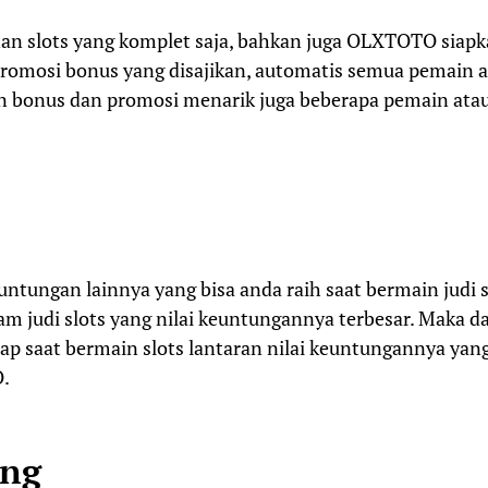
nan slots yang komplet saja, bahkan juga OLXTOTO sia
romosi bonus yang disajikan, automatis semua pemain a
 bonus dan promosi menarik juga beberapa pemain atau
ntungan lainnya yang bisa anda raih saat bermain judi 
am judi slots yang nilai keuntungannya terbesar. Maka dar
p saat bermain slots lantaran nilai keuntungannya yang 
O.
ang