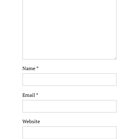
Name
*
Email
*
Website