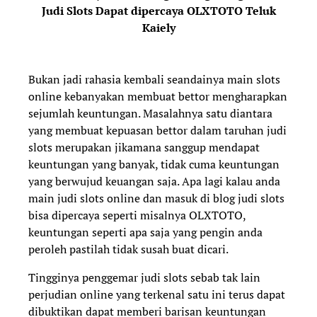
Judi Slots Dapat dipercaya OLXTOTO Teluk
Kaiely
Bukan jadi rahasia kembali seandainya main slots
online kebanyakan membuat bettor mengharapkan
sejumlah keuntungan. Masalahnya satu diantara
yang membuat kepuasan bettor dalam taruhan judi
slots merupakan jikamana sanggup mendapat
keuntungan yang banyak, tidak cuma keuntungan
yang berwujud keuangan saja. Apa lagi kalau anda
main judi slots online dan masuk di blog judi slots
bisa dipercaya seperti misalnya OLXTOTO,
keuntungan seperti apa saja yang pengin anda
peroleh pastilah tidak susah buat dicari.
Tingginya penggemar judi slots sebab tak lain
perjudian online yang terkenal satu ini terus dapat
dibuktikan dapat memberi barisan keuntungan