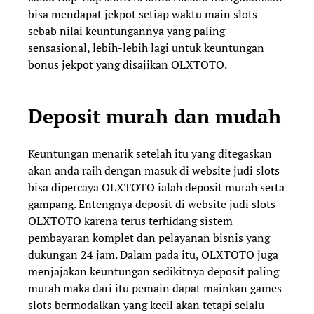
bisa mendapat jekpot setiap waktu main slots
sebab nilai keuntungannya yang paling
sensasional, lebih-lebih lagi untuk keuntungan
bonus jekpot yang disajikan OLXTOTO.
Deposit murah dan mudah
Keuntungan menarik setelah itu yang ditegaskan
akan anda raih dengan masuk di website judi slots
bisa dipercaya OLXTOTO ialah deposit murah serta
gampang. Entengnya deposit di website judi slots
OLXTOTO karena terus terhidang sistem
pembayaran komplet dan pelayanan bisnis yang
dukungan 24 jam. Dalam pada itu, OLXTOTO juga
menjajakan keuntungan sedikitnya deposit paling
murah maka dari itu pemain dapat mainkan games
slots bermodalkan yang kecil akan tetapi selalu