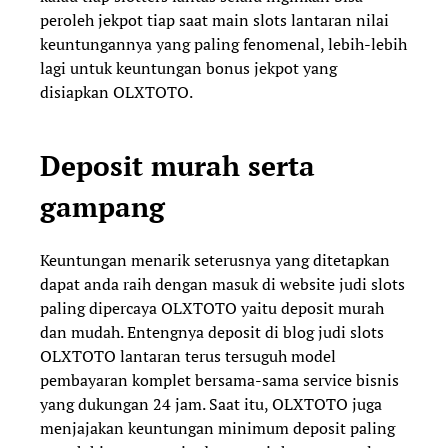
peroleh jekpot tiap saat main slots lantaran nilai
keuntungannya yang paling fenomenal, lebih-lebih
lagi untuk keuntungan bonus jekpot yang
disiapkan OLXTOTO.
Deposit murah serta
gampang
Keuntungan menarik seterusnya yang ditetapkan
dapat anda raih dengan masuk di website judi slots
paling dipercaya OLXTOTO yaitu deposit murah
dan mudah. Entengnya deposit di blog judi slots
OLXTOTO lantaran terus tersuguh model
pembayaran komplet bersama-sama service bisnis
yang dukungan 24 jam. Saat itu, OLXTOTO juga
menjajakan keuntungan minimum deposit paling