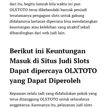
dari itu, begitu lumrah bila waktu ini pun
OLXTOTO terus dikehendaki banyak penjudi
terutamanya pengagum slots untuk gabung
didalamnya lantaran dipercaya bisa mendatangkan
keuntungan atau kelebihan yang atraktif sekali
dibandingkan dari web judi lain.
Berikut ini Keuntungan
Masuk di Situs Judi Slots
Dapat dipercaya OLXTOTO
yang Dapat Diperoleh
Kepuasan selalu jadi yang didahulukan pokok yang
terus ditanggung OLXTOTO untuk seluruhnya
anggotanya. Karenanya itu, pelayanan judi slots