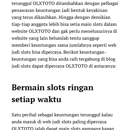
terunggul OLXTOTO ditambahkan dengan pelbagai
penawaran keuntungan jadi bentuk keyakinan
yang terus dikasihkan. Hingga dengan demikian
tiap-tiap anggota lebih bisa setia main slots dalam
website OLXTOTO dan gak perlu menelusurinya di
website yang lain belumlah tentu sanggup
memberi keuntungan sama jumlahnya seperti web
judi slots bisa dipercaya. Berikut keuntungan-
keuntungan yang bisa anda raih tergabung di blog
judi slots dapat dipercaya OLXTOTO di antaranya:
Bermain slots ringan
setiap waktu
Satu perihal sebagai keuntungan terunggul kalau
anda masuk di web judi slots paling dipercaya
OLXTOTO ialah dapat main slots gampang kapan