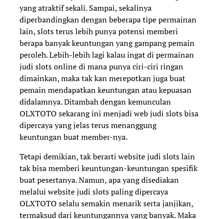
yang atraktif sekali. Sampai, sekalinya
diperbandingkan dengan beberapa tipe permainan
lain, slots terus lebih punya potensi memberi
berapa banyak keuntungan yang gampang pemain
peroleh. Lebih-lebih lagi kalau ingat di permainan
judi slots online di mana punya ciri-ciri ringan
dimainkan, maka tak kan merepotkan juga buat
pemain mendapatkan keuntungan atau kepuasan
didalamnya. Ditambah dengan kemunculan
OLXTOTO sekarang ini menjadi web judi slots bisa
dipercaya yang jelas terus menanggung
keuntungan buat member-nya.
Tetapi demikian, tak berarti website judi slots lain
tak bisa memberi keuntungan-keuntungan spesifik
buat pesertanya. Namun, apa yang disediakan
melalui website judi slots paling dipercaya
OLXTOTO selalu semakin menarik serta janjikan,
termaksud dari keuntungannya yang banyak. Maka