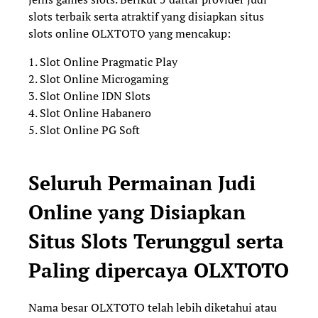
slots terbaik serta atraktif yang disiapkan situs
slots online OLXTOTO yang mencakup:
1. Slot Online Pragmatic Play
2. Slot Online Microgaming
3. Slot Online IDN Slots
4. Slot Online Habanero
5. Slot Online PG Soft
Seluruh Permainan Judi
Online yang Disiapkan
Situs Slots Terunggul serta
Paling dipercaya OLXTOTO
Nama besar OLXTOTO telah lebih diketahui atau