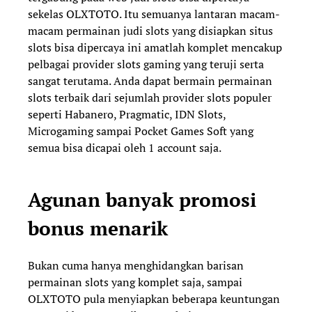
sekelas OLXTOTO. Itu semuanya lantaran macam-
macam permainan judi slots yang disiapkan situs
slots bisa dipercaya ini amatlah komplet mencakup
pelbagai provider slots gaming yang teruji serta
sangat terutama. Anda dapat bermain permainan
slots terbaik dari sejumlah provider slots populer
seperti Habanero, Pragmatic, IDN Slots,
Microgaming sampai Pocket Games Soft yang
semua bisa dicapai oleh 1 account saja.
Agunan banyak promosi
bonus menarik
Bukan cuma hanya menghidangkan barisan
permainan slots yang komplet saja, sampai
OLXTOTO pula menyiapkan beberapa keuntungan