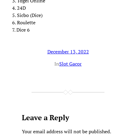
3. Togel Online
4. 24D
5. Sicbo (Dice)
6. Roulette
7. Dice 6
December 13, 2022
In
Slot Gacor
Leave a Reply
Your email address will not be published.