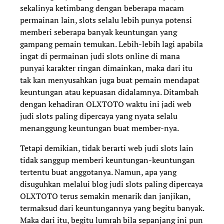
sekalinya ketimbang dengan beberapa macam
permainan lain, slots selalu lebih punya potensi
memberi seberapa banyak keuntungan yang
gampang pemain temukan. Lebih-lebih lagi apabila
ingat di permainan judi slots online di mana
punyai karakter ringan dimainkan, maka dari itu
tak kan menyusahkan juga buat pemain mendapat
keuntungan atau kepuasan didalamnya. Ditambah
dengan kehadiran OLXTOTO waktu ini jadi web
judi slots paling dipercaya yang nyata selalu
menanggung keuntungan buat member-nya.
Tetapi demikian, tidak berarti web judi slots lain
tidak sanggup memberi keuntungan-keuntungan
tertentu buat anggotanya. Namun, apa yang
disuguhkan melalui blog judi slots paling dipercaya
OLXTOTO terus semakin menarik dan janjikan,
termaksud dari keuntungannya yang begitu banyak.
Maka dari itu, begitu lumrah bila sepanjang ini pun