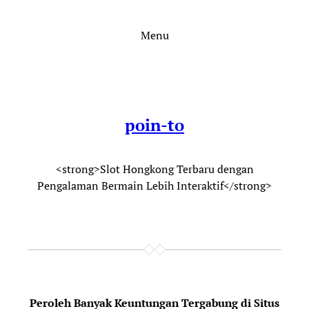
Skip
to
Menu
content
poin-to
<strong>Slot Hongkong Terbaru dengan
Pengalaman Bermain Lebih Interaktif</strong>
Peroleh Banyak Keuntungan Tergabung di Situs