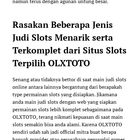
namun terus dengan agunan untung besar.
Rasakan Beberapa Jenis
Judi Slots Menarik serta
Terkomplet dari Situs Slots
Terpilih OLXTOTO
Senang atau tidaknya bettor di saat main judi slots
online antara lainnya bergantung dari berapakah
type permainan slots yang disiapkan. Jikamana
anda main judi slots dengan web yang siapkan
permainan slots lebih komplet sebagaimana pada
OLXTOTO, terang nikmati kepuasan di saat main
slots semakin bisa anda alami. Karena OLXTOTO
sendiri udah sah jadi official mitra buat berapa
banyak provider atau perusahaan penyuplai games