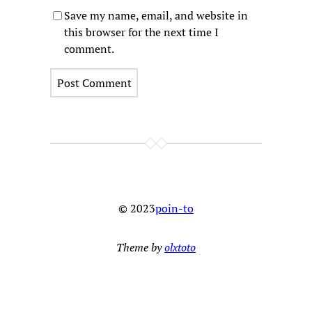
Save my name, email, and website in
this browser for the next time I
comment.
© 2023
poin-to
Theme by
olxtoto