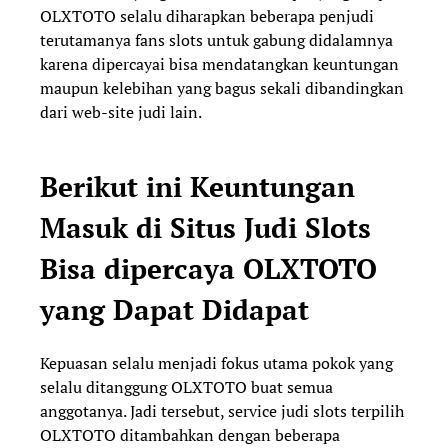
OLXTOTO selalu diharapkan beberapa penjudi
terutamanya fans slots untuk gabung didalamnya
karena dipercayai bisa mendatangkan keuntungan
maupun kelebihan yang bagus sekali dibandingkan
dari web-site judi lain.
Berikut ini Keuntungan
Masuk di Situs Judi Slots
Bisa dipercaya OLXTOTO
yang Dapat Didapat
Kepuasan selalu menjadi fokus utama pokok yang
selalu ditanggung OLXTOTO buat semua
anggotanya. Jadi tersebut, service judi slots terpilih
OLXTOTO ditambahkan dengan beberapa