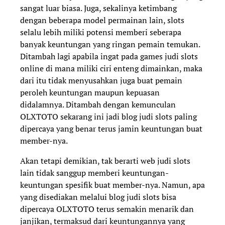
sangat luar biasa. Juga, sekalinya ketimbang
dengan beberapa model permainan lain, slots
selalu lebih miliki potensi memberi seberapa
banyak keuntungan yang ringan pemain temukan.
Ditambah lagi apabila ingat pada games judi slots
online di mana miliki ciri enteng dimainkan, maka
dari itu tidak menyusahkan juga buat pemain
peroleh keuntungan maupun kepuasan
didalamnya. Ditambah dengan kemunculan
OLXTOTO sekarang ini jadi blog judi slots paling
dipercaya yang benar terus jamin keuntungan buat
member-nya.
Akan tetapi demikian, tak berarti web judi slots
lain tidak sanggup memberi keuntungan-
keuntungan spesifik buat member-nya. Namun, apa
yang disediakan melalui blog judi slots bisa
dipercaya OLXTOTO terus semakin menarik dan
janjikan, termaksud dari keuntungannya yang