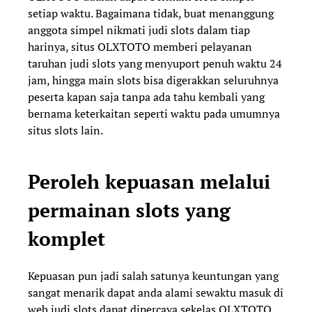
setiap waktu. Bagaimana tidak, buat menanggung
anggota simpel nikmati judi slots dalam tiap
harinya, situs OLXTOTO memberi pelayanan
taruhan judi slots yang menyuport penuh waktu 24
jam, hingga main slots bisa digerakkan seluruhnya
peserta kapan saja tanpa ada tahu kembali yang
bernama keterkaitan seperti waktu pada umumnya
situs slots lain.
Peroleh kepuasan melalui
permainan slots yang
komplet
Kepuasan pun jadi salah satunya keuntungan yang
sangat menarik dapat anda alami sewaktu masuk di
web judi slots dapat dipercaya sekelas OLXTOTO.