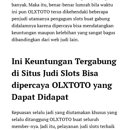
banyak. Maka itu, benar-benar lumrah bila waktu
ini pun OLXTOTO terus dikehendaki beberapa
penjudi utamanya pengagum slots buat gabung
didalamnya karena dipercaya bisa mendatangkan
keuntungan maupun kelebihan yang sangat bagus
dibandingkan dari web judi lain.
Ini Keuntungan Tergabung
di Situs Judi Slots Bisa
dipercaya OLXTOTO yang
Dapat Didapat
Kepuasan selalu jadi yang diutamakan khusus yang
selalu ditanggung OLXTOTO buat seluruh
member-nya. Jadi itu, pelayanan judi slots terbaik