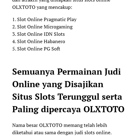
OLXTOTO yang mencakup:
1. Slot Online Pragmatic Play
2. Slot Online Microgaming
3. Slot Online IDN Slots
4. Slot Online Habanero
5. Slot Online PG Soft
Semuanya Permainan Judi
Online yang Disajikan
Situs Slots Terunggul serta
Paling dipercaya OLXTOTO
Nama besar OLXTOTO memang telah lebih
diketahui atau sama dengan judi slots online.