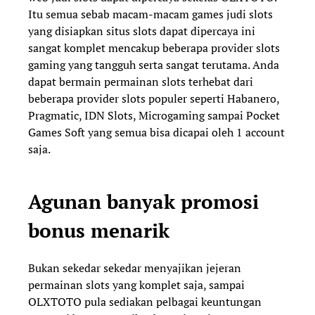
Itu semua sebab macam-macam games judi slots
yang disiapkan situs slots dapat dipercaya ini
sangat komplet mencakup beberapa provider slots
gaming yang tangguh serta sangat terutama. Anda
dapat bermain permainan slots terhebat dari
beberapa provider slots populer seperti Habanero,
Pragmatic, IDN Slots, Microgaming sampai Pocket
Games Soft yang semua bisa dicapai oleh 1 account
saja.
Agunan banyak promosi
bonus menarik
Bukan sekedar sekedar menyajikan jejeran
permainan slots yang komplet saja, sampai
OLXTOTO pula sediakan pelbagai keuntungan