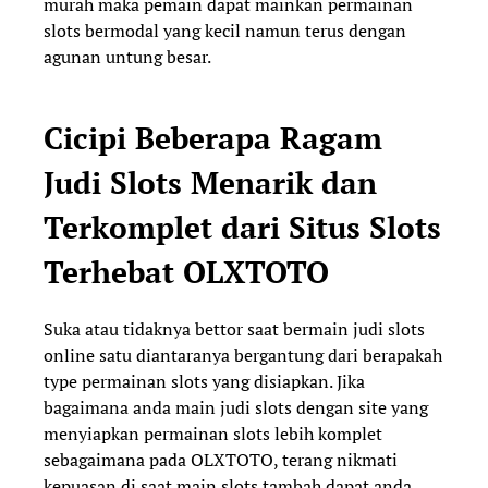
murah maka pemain dapat mainkan permainan
slots bermodal yang kecil namun terus dengan
agunan untung besar.
Cicipi Beberapa Ragam
Judi Slots Menarik dan
Terkomplet dari Situs Slots
Terhebat OLXTOTO
Suka atau tidaknya bettor saat bermain judi slots
online satu diantaranya bergantung dari berapakah
type permainan slots yang disiapkan. Jika
bagaimana anda main judi slots dengan site yang
menyiapkan permainan slots lebih komplet
sebagaimana pada OLXTOTO, terang nikmati
kepuasan di saat main slots tambah dapat anda