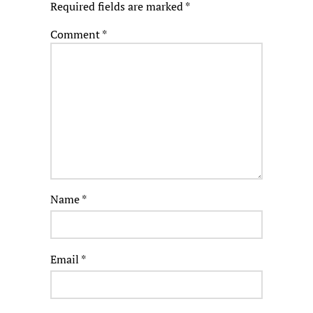
Required fields are marked
*
Comment
*
Name
*
Email
*