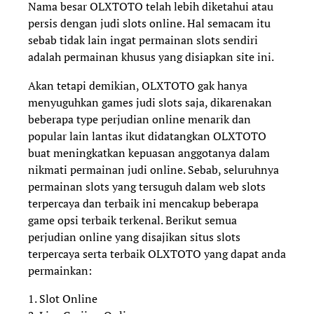
Nama besar OLXTOTO telah lebih diketahui atau
persis dengan judi slots online. Hal semacam itu
sebab tidak lain ingat permainan slots sendiri
adalah permainan khusus yang disiapkan site ini.
Akan tetapi demikian, OLXTOTO gak hanya
menyuguhkan games judi slots saja, dikarenakan
beberapa type perjudian online menarik dan
popular lain lantas ikut didatangkan OLXTOTO
buat meningkatkan kepuasan anggotanya dalam
nikmati permainan judi online. Sebab, seluruhnya
permainan slots yang tersuguh dalam web slots
terpercaya dan terbaik ini mencakup beberapa
game opsi terbaik terkenal. Berikut semua
perjudian online yang disajikan situs slots
terpercaya serta terbaik OLXTOTO yang dapat anda
permainkan:
1. Slot Online