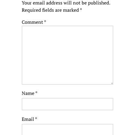
Your email address will not be published.
Required fields are marked
*
Comment
*
Name
*
Email
*