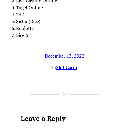
2. Live Casiino Online
3. Togel Online
4. 24D
5. Sicbo (Dice)
6. Roulette
7. Dice 6
December 13, 2022
In
Slot Gacor
Leave a Reply