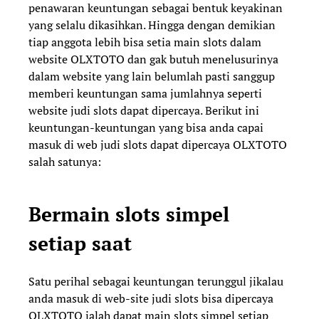
penawaran keuntungan sebagai bentuk keyakinan
yang selalu dikasihkan. Hingga dengan demikian
tiap anggota lebih bisa setia main slots dalam
website OLXTOTO dan gak butuh menelusurinya
dalam website yang lain belumlah pasti sanggup
memberi keuntungan sama jumlahnya seperti
website judi slots dapat dipercaya. Berikut ini
keuntungan-keuntungan yang bisa anda capai
masuk di web judi slots dapat dipercaya OLXTOTO
salah satunya:
Bermain slots simpel
setiap saat
Satu perihal sebagai keuntungan terunggul jikalau
anda masuk di web-site judi slots bisa dipercaya
OLXTOTO ialah dapat main slots simpel setiap