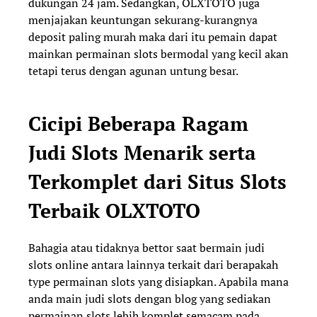
dukungan 24 jam. Sedangkan, OLXTOTO juga
menjajakan keuntungan sekurang-kurangnya
deposit paling murah maka dari itu pemain dapat
mainkan permainan slots bermodal yang kecil akan
tetapi terus dengan agunan untung besar.
Cicipi Beberapa Ragam
Judi Slots Menarik serta
Terkomplet dari Situs Slots
Terbaik OLXTOTO
Bahagia atau tidaknya bettor saat bermain judi
slots online antara lainnya terkait dari berapakah
type permainan slots yang disiapkan. Apabila mana
anda main judi slots dengan blog yang sediakan
permainan slots lebih komplet semacam pada