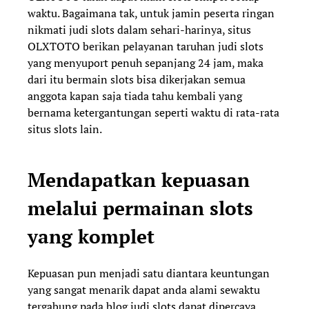
waktu. Bagaimana tak, untuk jamin peserta ringan
nikmati judi slots dalam sehari-harinya, situs
OLXTOTO berikan pelayanan taruhan judi slots
yang menyuport penuh sepanjang 24 jam, maka
dari itu bermain slots bisa dikerjakan semua
anggota kapan saja tiada tahu kembali yang
bernama ketergantungan seperti waktu di rata-rata
situs slots lain.
Mendapatkan kepuasan
melalui permainan slots
yang komplet
Kepuasan pun menjadi satu diantara keuntungan
yang sangat menarik dapat anda alami sewaktu
tergabung pada blog judi slots dapat dipercaya