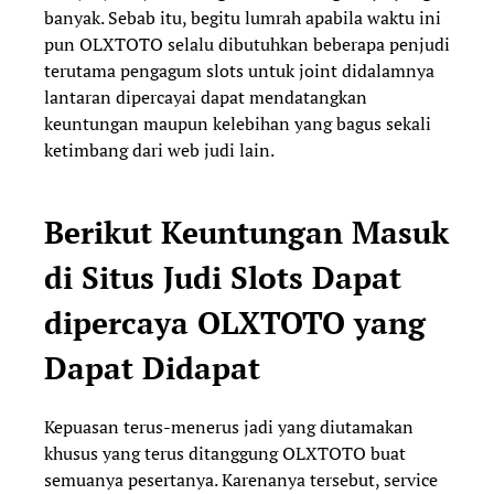
banyak. Sebab itu, begitu lumrah apabila waktu ini
pun OLXTOTO selalu dibutuhkan beberapa penjudi
terutama pengagum slots untuk joint didalamnya
lantaran dipercayai dapat mendatangkan
keuntungan maupun kelebihan yang bagus sekali
ketimbang dari web judi lain.
Berikut Keuntungan Masuk
di Situs Judi Slots Dapat
dipercaya OLXTOTO yang
Dapat Didapat
Kepuasan terus-menerus jadi yang diutamakan
khusus yang terus ditanggung OLXTOTO buat
semuanya pesertanya. Karenanya tersebut, service