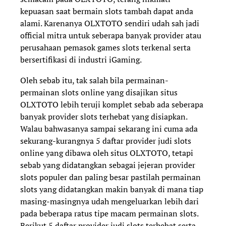
kepuasan saat bermain slots tambah dapat anda
alami. Karenanya OLXTOTO sendiri udah sah jadi
official mitra untuk seberapa banyak provider atau
perusahaan pemasok games slots terkenal serta
bersertifikasi di industri iGaming.
Oleh sebab itu, tak salah bila permainan-
permainan slots online yang disajikan situs
OLXTOTO lebih teruji komplet sebab ada seberapa
banyak provider slots terhebat yang disiapkan.
Walau bahwasanya sampai sekarang ini cuma ada
sekurang-kurangnya 5 daftar provider judi slots
online yang dibawa oleh situs OLXTOTO, tetapi
sebab yang didatangkan sebagai jejeran provider
slots populer dan paling besar pastilah permainan
slots yang didatangkan makin banyak di mana tiap
masing-masingnya udah mengeluarkan lebih dari
pada beberapa ratus tipe macam permainan slots.
Berikut 5 daftar provider judi slots terhebat serta