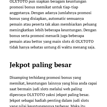
OLXTOTO pun siapkan beragam keuntungan
promosi bonus memikat untuk tiap-tiap
anggotanya. Dengan adanya jumlahnya promosi
bonus yang disiapkan, automatic semuanya
pemain atau peserta tak akan membiarkan peluang
meningkatkan lebih beberapa keuntungan. Dengan
bonus serta promosi menarik juga beberapa
pemain atau bettor yang main slots di OLXTOTO
tidak hanya sebatas untung di waktu menang saja.
Jekpot paling besar
Disamping terhidang promosi bonus yang
memikat, keuntungan lainnya yang bisa anda capai
saat bermain judi slots melalui web paling
dipercaya OLXTOTO yakni jekpot paling besar.
Jekpot sebagai hadiah penting dalam judi slots
yang nilai keuntungannya terbesar. Maka itu,