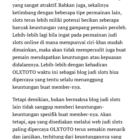
yang sangat atraktif. Bahkan juga, sekalinya
ketimbang dengan beberapa tipe permainan lain,
slots terus lebih miliki potensi berikan seberapa
banyak keuntungan yang gampang pemain peroleh.
Lebih-lebih lagi bila ingat pada permainan judi
slots online di mana mempunyai ciri-khas mudah
dimainkan, maka akan tidak mempersulit juga buat
pemain mendapatkan keuntungan atau kepuasan
didalamnya. Lebih-lebih dengan kehadiran
OLXTOTO waktu ini sebagai blog judi slots bisa
dipercaya yang tentu selalu menanggung
keuntungan buat member-nya.
Tetapi demikian, bukan bermakna blog judi slots
lain tidak sanggup memberi keuntungan-
keuntungan spesifik buat member-nya. Akan
tetapi, apa yang disediakan melalui web judi slots
paling dipercaya OLXTOTO terus semakin menarik
dan janjikan, terhitung dari keuntungannya yang