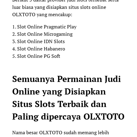
luar biasa yang disiapkan situs slots online
OLXTOTO yang mencakup:
1. Slot Online Pragmatic Play
2. Slot Online Microgaming
3. Slot Online IDN Slots
4. Slot Online Habanero
5. Slot Online PG Soft
Semuanya Permainan Judi
Online yang Disiapkan
Situs Slots Terbaik dan
Paling dipercaya OLXTOTO
Nama besar OLXTOTO sudah memang lebih