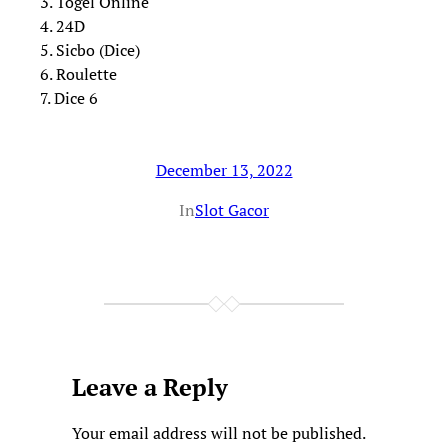
3. Togel Online
4. 24D
5. Sicbo (Dice)
6. Roulette
7. Dice 6
December 13, 2022
In
Slot Gacor
Leave a Reply
Your email address will not be published.