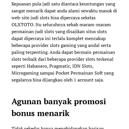
Kepuasan pula jadi satu diantara keuntungan yang
sangat menarik dapat anda alami sewaktu masuk di
web-site judi slots bisa dipercaya sekelas
OLXTOTO. Itu seluruhnya sebab macam-macam
permainan judi slots yang disajikan situs slots
dapat dipercaya ini terlalu komplet mencakup
beberapa provider slots gaming yang andal serta
paling terpenting. Anda dapat bermain permainan
slots terbaik dari beberapa provider slots terkenal
seperti Habanero, Pragmatic, IDN Slots,
Microgaming sampai Pocket Permainan Soft yang
segalanya bisa dijangkau oleh 1 account saja.
Agunan banyak promosi
bonus menarik
Tidak sekedar hanya menghidangkan barisan