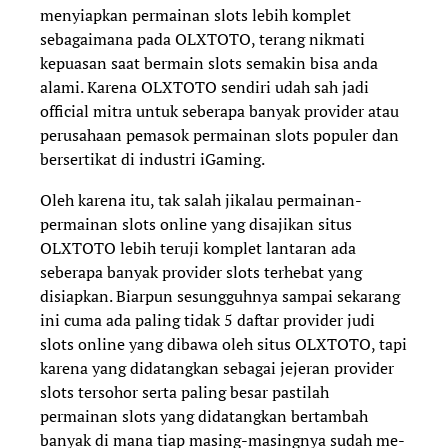
menyiapkan permainan slots lebih komplet
sebagaimana pada OLXTOTO, terang nikmati
kepuasan saat bermain slots semakin bisa anda
alami. Karena OLXTOTO sendiri udah sah jadi
official mitra untuk seberapa banyak provider atau
perusahaan pemasok permainan slots populer dan
bersertikat di industri iGaming.
Oleh karena itu, tak salah jikalau permainan-
permainan slots online yang disajikan situs
OLXTOTO lebih teruji komplet lantaran ada
seberapa banyak provider slots terhebat yang
disiapkan. Biarpun sesungguhnya sampai sekarang
ini cuma ada paling tidak 5 daftar provider judi
slots online yang dibawa oleh situs OLXTOTO, tapi
karena yang didatangkan sebagai jejeran provider
slots tersohor serta paling besar pastilah
permainan slots yang didatangkan bertambah
banyak di mana tiap masing-masingnya sudah me-