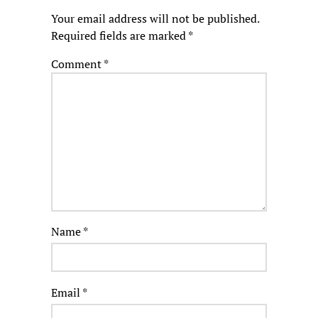
Your email address will not be published.
Required fields are marked
*
Comment
*
Name
*
Email
*