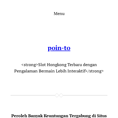
Skip
to
Menu
content
poin-to
<strong>Slot Hongkong Terbaru dengan
Pengalaman Bermain Lebih Interaktif</strong>
Peroleh Banyak Keuntungan Tergabung di Situs