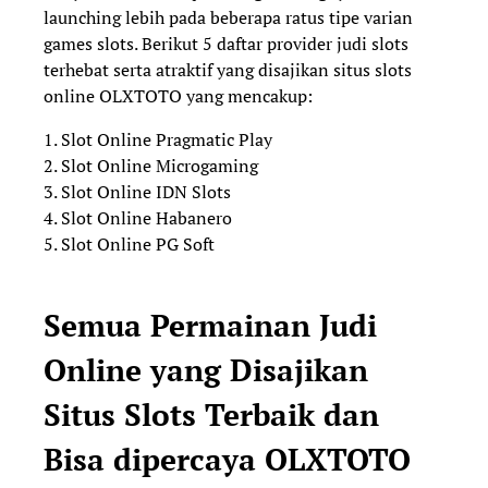
launching lebih pada beberapa ratus tipe varian
games slots. Berikut 5 daftar provider judi slots
terhebat serta atraktif yang disajikan situs slots
online OLXTOTO yang mencakup:
1. Slot Online Pragmatic Play
2. Slot Online Microgaming
3. Slot Online IDN Slots
4. Slot Online Habanero
5. Slot Online PG Soft
Semua Permainan Judi
Online yang Disajikan
Situs Slots Terbaik dan
Bisa dipercaya OLXTOTO