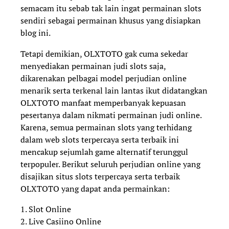
semacam itu sebab tak lain ingat permainan slots
sendiri sebagai permainan khusus yang disiapkan
blog ini.
Tetapi demikian, OLXTOTO gak cuma sekedar
menyediakan permainan judi slots saja,
dikarenakan pelbagai model perjudian online
menarik serta terkenal lain lantas ikut didatangkan
OLXTOTO manfaat memperbanyak kepuasan
pesertanya dalam nikmati permainan judi online.
Karena, semua permainan slots yang terhidang
dalam web slots terpercaya serta terbaik ini
mencakup sejumlah game alternatif terunggul
terpopuler. Berikut seluruh perjudian online yang
disajikan situs slots terpercaya serta terbaik
OLXTOTO yang dapat anda permainkan:
1. Slot Online
2. Live Casiino Online