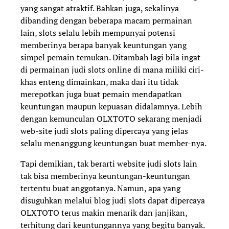
yang sangat atraktif. Bahkan juga, sekalinya
dibanding dengan beberapa macam permainan
lain, slots selalu lebih mempunyai potensi
memberinya berapa banyak keuntungan yang
simpel pemain temukan. Ditambah lagi bila ingat
di permainan judi slots online di mana miliki ciri-
khas enteng dimainkan, maka dari itu tidak
merepotkan juga buat pemain mendapatkan
keuntungan maupun kepuasan didalamnya. Lebih
dengan kemunculan OLXTOTO sekarang menjadi
web-site judi slots paling dipercaya yang jelas
selalu menanggung keuntungan buat member-nya.
Tapi demikian, tak berarti website judi slots lain
tak bisa memberinya keuntungan-keuntungan
tertentu buat anggotanya. Namun, apa yang
disuguhkan melalui blog judi slots dapat dipercaya
OLXTOTO terus makin menarik dan janjikan,
terhitung dari keuntungannya yang begitu banyak.