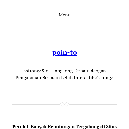
Skip
to
Menu
content
poin-to
<strong>Slot Hongkong Terbaru dengan
Pengalaman Bermain Lebih Interaktif</strong>
Peroleh Banyak Keuntungan Tergabung di Situs