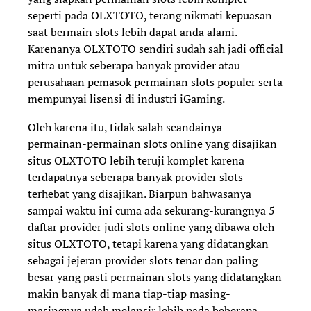
seperti pada OLXTOTO, terang nikmati kepuasan
saat bermain slots lebih dapat anda alami.
Karenanya OLXTOTO sendiri sudah sah jadi official
mitra untuk seberapa banyak provider atau
perusahaan pemasok permainan slots populer serta
mempunyai lisensi di industri iGaming.
Oleh karena itu, tidak salah seandainya
permainan-permainan slots online yang disajikan
situs OLXTOTO lebih teruji komplet karena
terdapatnya seberapa banyak provider slots
terhebat yang disajikan. Biarpun bahwasanya
sampai waktu ini cuma ada sekurang-kurangnya 5
daftar provider judi slots online yang dibawa oleh
situs OLXTOTO, tetapi karena yang didatangkan
sebagai jejeran provider slots tenar dan paling
besar yang pasti permainan slots yang didatangkan
makin banyak di mana tiap-tiap masing-
masingnya udah melansir lebih pada beberapa