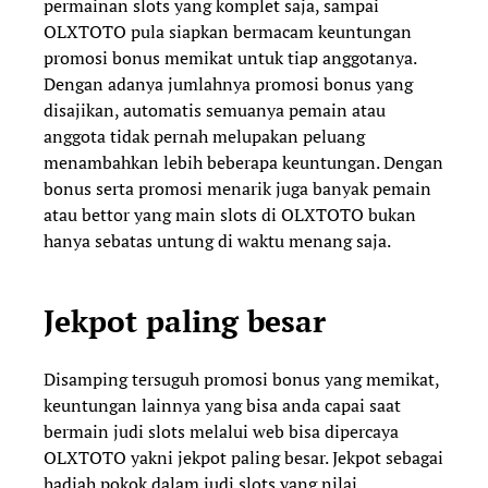
permainan slots yang komplet saja, sampai
OLXTOTO pula siapkan bermacam keuntungan
promosi bonus memikat untuk tiap anggotanya.
Dengan adanya jumlahnya promosi bonus yang
disajikan, automatis semuanya pemain atau
anggota tidak pernah melupakan peluang
menambahkan lebih beberapa keuntungan. Dengan
bonus serta promosi menarik juga banyak pemain
atau bettor yang main slots di OLXTOTO bukan
hanya sebatas untung di waktu menang saja.
Jekpot paling besar
Disamping tersuguh promosi bonus yang memikat,
keuntungan lainnya yang bisa anda capai saat
bermain judi slots melalui web bisa dipercaya
OLXTOTO yakni jekpot paling besar. Jekpot sebagai
hadiah pokok dalam judi slots yang nilai