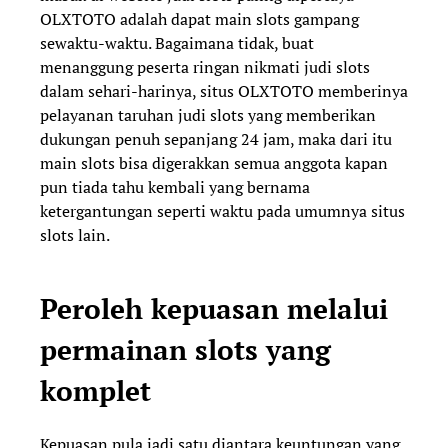
OLXTOTO adalah dapat main slots gampang
sewaktu-waktu. Bagaimana tidak, buat
menanggung peserta ringan nikmati judi slots
dalam sehari-harinya, situs OLXTOTO memberinya
pelayanan taruhan judi slots yang memberikan
dukungan penuh sepanjang 24 jam, maka dari itu
main slots bisa digerakkan semua anggota kapan
pun tiada tahu kembali yang bernama
ketergantungan seperti waktu pada umumnya situs
slots lain.
Peroleh kepuasan melalui
permainan slots yang
komplet
Kepuasan pula jadi satu diantara keuntungan yang