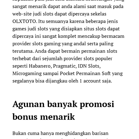
sangat menarik dapat anda alami saat masuk pada
web-site judi slots dapat dipercaya sekelas
OLXTOTO. Itu semuanya karena beberapa jenis
games judi slots yang disiapkan situs slots dapat
dipercaya ini sangat komplet mencakup bermacam
provider slots gaming yang andal serta paling
terutama. Anda dapat bermain permainan slots
terhebat dari sejumlah provider slots populer
seperti Habanero, Pragmatic, IDN Slots,
Microgaming sampai Pocket Permainan Soft yang
segalanya bisa dijangkau oleh 1 account saja.
Agunan banyak promosi
bonus menarik
Bukan cuma hanya menghidangkan barisan