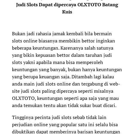
Judi Slots Dapat dipercaya OLXTOTO Batang
Kuis
Bukan jadi rahasia jamak kembali bila bermain
slots online biasanya membikin bettor inginkan
beberapa keuntungan. Karenanya salah satunya
yang bikin kepuasan bettor dalam taruhan judi
slots yakni apabila mana bisa memperoleh
keuntungan yang banyak, bukan hanya keuntungan
yang berupa keuangan saja. Ditambah lagi kalau
anda main judi slots online dan tergabung di web-
site judi slots paling dipercaya seperti misalnya
OLXTOTO, keuntungan seperti apa saja yang mau
anda temukan tentu akan tidak sukar buat dicari.
Tingginya pecinta judi slots sebab tidak lain
perjudian online yang popular satu ini selalu bisa
dibuktikan dapat memberinya barisan keuntungan