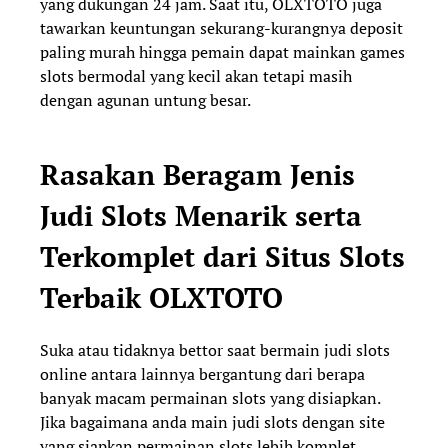
yang dukungan 24 jam. Saat itu, OLXTOTO juga
tawarkan keuntungan sekurang-kurangnya deposit
paling murah hingga pemain dapat mainkan games
slots bermodal yang kecil akan tetapi masih
dengan agunan untung besar.
Rasakan Beragam Jenis
Judi Slots Menarik serta
Terkomplet dari Situs Slots
Terbaik OLXTOTO
Suka atau tidaknya bettor saat bermain judi slots
online antara lainnya bergantung dari berapa
banyak macam permainan slots yang disiapkan.
Jika bagaimana anda main judi slots dengan site
yang siapkan permainan slots lebih komplet