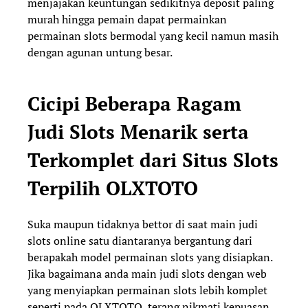
menjajakan keuntungan sedikitnya deposit paling
murah hingga pemain dapat permainkan
permainan slots bermodal yang kecil namun masih
dengan agunan untung besar.
Cicipi Beberapa Ragam
Judi Slots Menarik serta
Terkomplet dari Situs Slots
Terpilih OLXTOTO
Suka maupun tidaknya bettor di saat main judi
slots online satu diantaranya bergantung dari
berapakah model permainan slots yang disiapkan.
Jika bagaimana anda main judi slots dengan web
yang menyiapkan permainan slots lebih komplet
seperti pada OLXTOTO, terang nikmati kepuasan