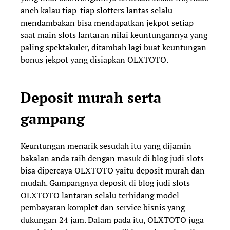
aneh kalau tiap-tiap slotters lantas selalu
mendambakan bisa mendapatkan jekpot setiap
saat main slots lantaran nilai keuntungannya yang
paling spektakuler, ditambah lagi buat keuntungan
bonus jekpot yang disiapkan OLXTOTO.
Deposit murah serta
gampang
Keuntungan menarik sesudah itu yang dijamin
bakalan anda raih dengan masuk di blog judi slots
bisa dipercaya OLXTOTO yaitu deposit murah dan
mudah. Gampangnya deposit di blog judi slots
OLXTOTO lantaran selalu terhidang model
pembayaran komplet dan service bisnis yang
dukungan 24 jam. Dalam pada itu, OLXTOTO juga