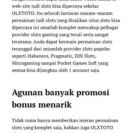
web-site judi slots bisa dipercaya sekelas
OLXTOTO. Itu seluruh lantaran macam-macam
permainan judi slots yang disajikan situs slots bisa
dipercaya ini amatlah komplet mencakup pelbagai
provider slots gaming yang teruji serta sangat
terutama. Anda dapat bermain permainan slots
terunggul dari sejumlah provider slots populer
seperti Habanero, Pragmatic, IDN Slots,
Microgaming sampai Pocket Games Soft yang
semua bisa dijangkau oleh 1 account saja.
Agunan banyak promosi
bonus menarik
Tidak cuma hanya memberikan jejeran permainan
slots yang komplet saja, bahkan juga OLXTOTO