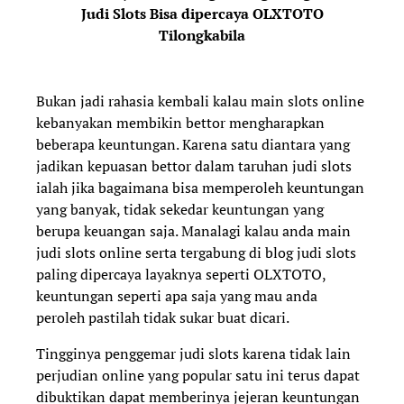
Judi Slots Bisa dipercaya OLXTOTO
Tilongkabila
Bukan jadi rahasia kembali kalau main slots online
kebanyakan membikin bettor mengharapkan
beberapa keuntungan. Karena satu diantara yang
jadikan kepuasan bettor dalam taruhan judi slots
ialah jika bagaimana bisa memperoleh keuntungan
yang banyak, tidak sekedar keuntungan yang
berupa keuangan saja. Manalagi kalau anda main
judi slots online serta tergabung di blog judi slots
paling dipercaya layaknya seperti OLXTOTO,
keuntungan seperti apa saja yang mau anda
peroleh pastilah tidak sukar buat dicari.
Tingginya penggemar judi slots karena tidak lain
perjudian online yang popular satu ini terus dapat
dibuktikan dapat memberinya jejeran keuntungan