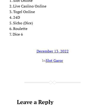
1. Slot Online
2. Live Casiino Online
3. Togel Online
4. 24D
5. Sicbo (Dice)
6. Roulette
7. Dice 6
December 13, 2022
In
Slot Gacor
Leave a Reply