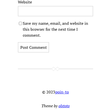
Website
Save my name, email, and website in
this browser for the next time I
comment.
© 2023
poin-to
Theme by
olxtoto