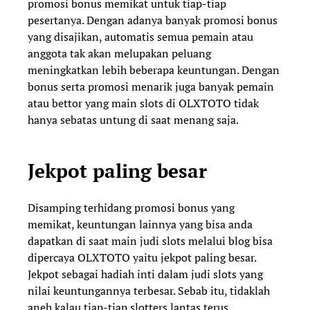
promosi bonus memikat untuk tiap-tiap
pesertanya. Dengan adanya banyak promosi bonus
yang disajikan, automatis semua pemain atau
anggota tak akan melupakan peluang
meningkatkan lebih beberapa keuntungan. Dengan
bonus serta promosi menarik juga banyak pemain
atau bettor yang main slots di OLXTOTO tidak
hanya sebatas untung di saat menang saja.
Jekpot paling besar
Disamping terhidang promosi bonus yang
memikat, keuntungan lainnya yang bisa anda
dapatkan di saat main judi slots melalui blog bisa
dipercaya OLXTOTO yaitu jekpot paling besar.
Jekpot sebagai hadiah inti dalam judi slots yang
nilai keuntungannya terbesar. Sebab itu, tidaklah
aneh kalau tiap-tiap slotters lantas terus