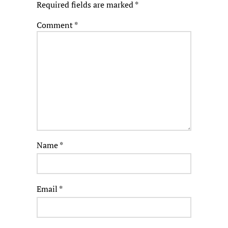
Required fields are marked
*
Comment
*
Name
*
Email
*