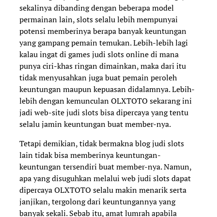
sekalinya dibanding dengan beberapa model
permainan lain, slots selalu lebih mempunyai
potensi memberinya berapa banyak keuntungan
yang gampang pemain temukan. Lebih-lebih lagi
kalau ingat di games judi slots online di mana
punya ciri-khas ringan dimainkan, maka dari itu
tidak menyusahkan juga buat pemain peroleh
keuntungan maupun kepuasan didalamnya. Lebih-
lebih dengan kemunculan OLXTOTO sekarang ini
jadi web-site judi slots bisa dipercaya yang tentu
selalu jamin keuntungan buat member-nya.
Tetapi demikian, tidak bermakna blog judi slots
lain tidak bisa memberinya keuntungan-
keuntungan tersendiri buat member-nya. Namun,
apa yang disuguhkan melalui web judi slots dapat
dipercaya OLXTOTO selalu makin menarik serta
janjikan, tergolong dari keuntungannya yang
banyak sekali. Sebab itu, amat lumrah apabila