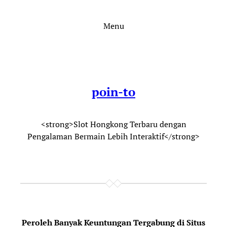
Skip
to
Menu
content
poin-to
<strong>Slot Hongkong Terbaru dengan
Pengalaman Bermain Lebih Interaktif</strong>
Peroleh Banyak Keuntungan Tergabung di Situs