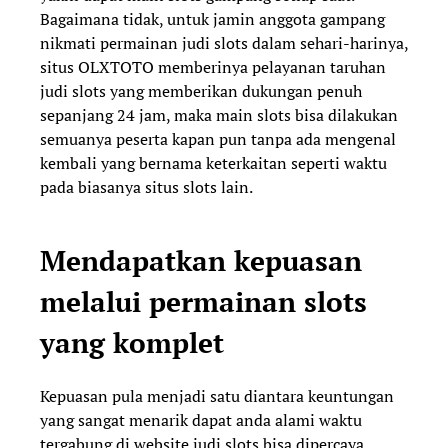
Bagaimana tidak, untuk jamin anggota gampang
nikmati permainan judi slots dalam sehari-harinya,
situs OLXTOTO memberinya pelayanan taruhan
judi slots yang memberikan dukungan penuh
sepanjang 24 jam, maka main slots bisa dilakukan
semuanya peserta kapan pun tanpa ada mengenal
kembali yang bernama keterkaitan seperti waktu
pada biasanya situs slots lain.
Mendapatkan kepuasan
melalui permainan slots
yang komplet
Kepuasan pula menjadi satu diantara keuntungan
yang sangat menarik dapat anda alami waktu
tergabung di website judi slots bisa dipercaya