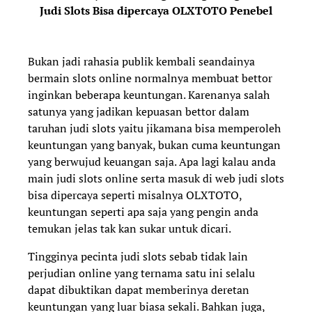
Judi Slots Bisa dipercaya OLXTOTO Penebel
Bukan jadi rahasia publik kembali seandainya
bermain slots online normalnya membuat bettor
inginkan beberapa keuntungan. Karenanya salah
satunya yang jadikan kepuasan bettor dalam
taruhan judi slots yaitu jikamana bisa memperoleh
keuntungan yang banyak, bukan cuma keuntungan
yang berwujud keuangan saja. Apa lagi kalau anda
main judi slots online serta masuk di web judi slots
bisa dipercaya seperti misalnya OLXTOTO,
keuntungan seperti apa saja yang pengin anda
temukan jelas tak kan sukar untuk dicari.
Tingginya pecinta judi slots sebab tidak lain
perjudian online yang ternama satu ini selalu
dapat dibuktikan dapat memberinya deretan
keuntungan yang luar biasa sekali. Bahkan juga,