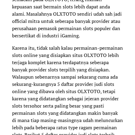
kepuasan saat bermain slots lebih dapat anda
alami. Masalahnya OLXTOTO sendiri udah sah jadi
official mitra untuk seberapa banyak provider atau
perusahaan pemasok permainan slots populer dan
bersertikat di industri iGaming.
Karena itu, tidak salah kalau permainan-permainan
slots online yang disiapkan situs OLXTOTO lebih
terjaga komplet karena terdapatnya seberapa
banyak provider slots terpilih yang disiapkan.
Walaupun sebenarnya sampai sekarang cuma ada
sekurang-kurangnya 5 daftar provider judi slots
online yang dibawa oleh situs OLXTOTO, tetapi
karena yang didatangkan sebagai jejeran provider
slots tersohor serta paling besar yang pasti
permainan slots yang didatangkan makin banyak
di mana tiap masing-masingnya udah meluncurkan
lebih pada beberapa ratus type ragam permainan
slots. Berikut 5 daftar provider judi slots terbaik