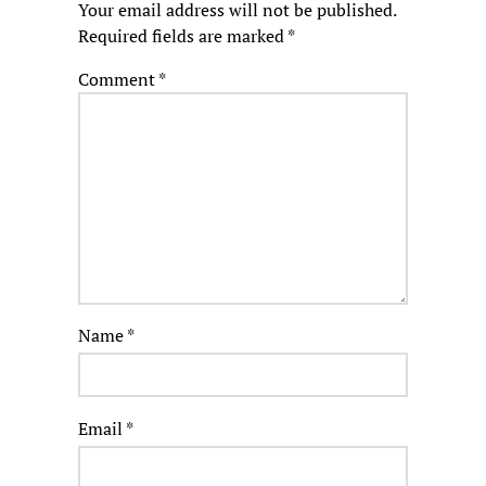
Your email address will not be published.
Required fields are marked
*
Comment
*
Name
*
Email
*