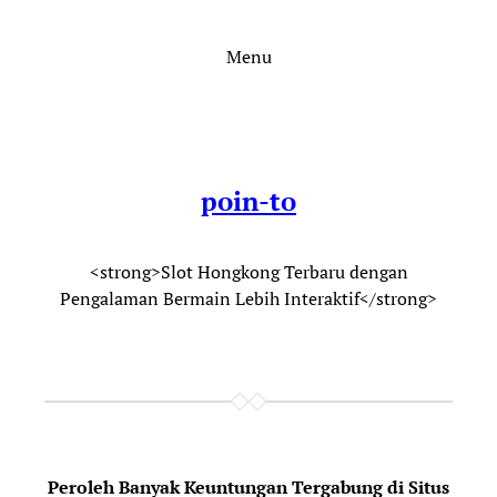
Skip
to
Menu
content
poin-to
<strong>Slot Hongkong Terbaru dengan
Pengalaman Bermain Lebih Interaktif</strong>
Peroleh Banyak Keuntungan Tergabung di Situs