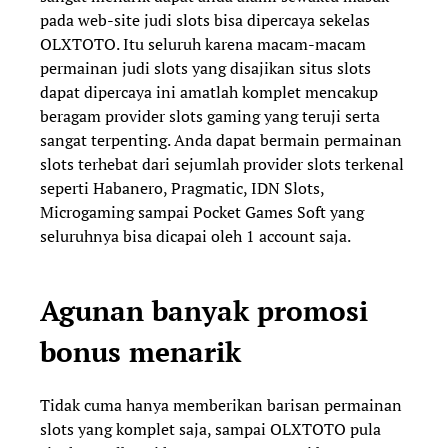
pada web-site judi slots bisa dipercaya sekelas
OLXTOTO. Itu seluruh karena macam-macam
permainan judi slots yang disajikan situs slots
dapat dipercaya ini amatlah komplet mencakup
beragam provider slots gaming yang teruji serta
sangat terpenting. Anda dapat bermain permainan
slots terhebat dari sejumlah provider slots terkenal
seperti Habanero, Pragmatic, IDN Slots,
Microgaming sampai Pocket Games Soft yang
seluruhnya bisa dicapai oleh 1 account saja.
Agunan banyak promosi
bonus menarik
Tidak cuma hanya memberikan barisan permainan
slots yang komplet saja, sampai OLXTOTO pula