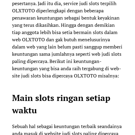
pesertanya. Jadi itu dia, service judi slots terpilih
OLXTOTO diperlengkapi dengan beberapa
penawaran keuntungan sebagai bentuk keyakinan
yang terus dikasihkan. Hingga dengan demikian
tiap anggota lebih bisa setia bermain slots dalam
web OLXTOTO dan gak butuh menelusurinya
dalam web yang lain belum pasti sanggup memberi
keuntungan sama jumlahnya seperti web judi slots
paling dipercaya. Berikut ini keuntungan-
keuntungan yang bisa anda raih tergabung di web-
site judi slots bisa dipercaya OLXTOTO misalnya:
Main slots ringan setiap
waktu
Sebuah hal sebagai keuntungan terbaik seandainya
anda masuk di website judi slots paling dipercaya