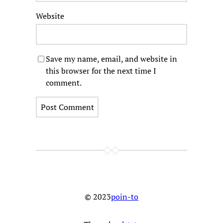
Website
Save my name, email, and website in
this browser for the next time I
comment.
© 2023
poin-to