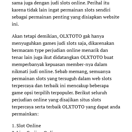
sama juga dengan judi slots online. Perihal itu
karena tidak lain ingat permainan slots sendiri
sebagai permainan penting yang disiapkan website
ini.
Akan tetapi demikian, OLXTOTO gak hanya
menyuguhkan games judi slots saja, dikarenakan
bermacam type perjudian online menarik dan
tenar lain juga ikut didatangkan OLXTOTO buat
memperbanyak kepuasan member-nya dalam
nikmati judi online. Sebab memang, semuanya
permainan slots yang tersuguh dalam web slots
terpercaya dan terbaik ini mencakup beberapa
game opsi terpilih terpopuler. Berikut seluruh
perjudian online yang disajikan situs slots
terpercaya serta terbaik OLXTOTO yang dapat anda
permainkan:
1. Slot Online