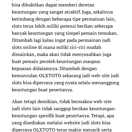
bisa dibuktikan dapat memberi deretan
keuntungan yang sangat atraktif. Juga, sekalinya
ketimbang dengan beberapa tipe permainan lain,
slots terus lebih miliki potensi berikan seberapa
banyak keuntungan yang simpel pemain temukan.
Ditambah lagi kalau ingat pada permainan judi
slots online di mana miliki ciri-ciri mudah
dimainkan, maka akan tidak menyusahkan juga
buat pemain peroleh keuntungan maupun
kepuasan didalamnya. Ditambah dengan
kemunculan OLXTOTO sekarang jadi web-site judi
slots bisa dipercaya yang nyata selalu menanggung
keuntungan buat pesertanya.
Akan tetapi demikian, tidak bermakna web-site
judi slots lain tidak sanggup berikan keuntungan-
keuntungan spesifik buat pesertanya. Tetapi, apa
yang disediakan melalui website judi slots bisa
dipercaya OLXTOTO terus makin menarik serta