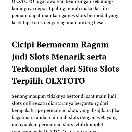
OLXTOTO juga tawarkan keuntungan sekurang-
kurangnya deposit paling murah maka dari itu
pemain dapat mainkan games slots bermodal yang
kecil tapi terus dengan agunan untung besar.
Cicipi Bermacam Ragam
Judi Slots Menarik serta
Terkomplet dari Situs Slots
Terpilih OLXTOTO
Senang maupun tidaknya bettor di saat main judi
slots online satu diantaranya bergantung dari
berapakah tipe permainan slots yang disajikan. Jika
bagaimana anda main judi slots dengan web yang
menyiapkan permainan slots lebih komplet
semacam pada OLXTOTO, terang nikmati