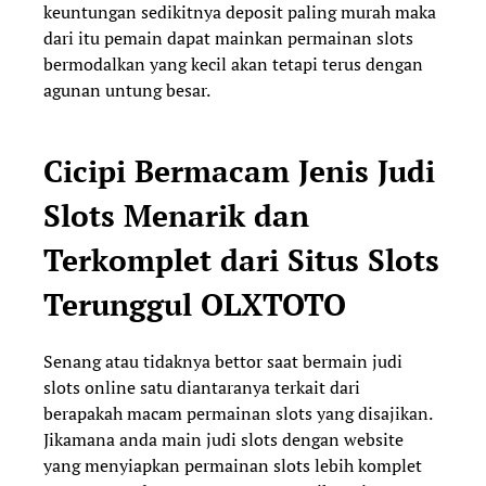
keuntungan sedikitnya deposit paling murah maka
dari itu pemain dapat mainkan permainan slots
bermodalkan yang kecil akan tetapi terus dengan
agunan untung besar.
Cicipi Bermacam Jenis Judi
Slots Menarik dan
Terkomplet dari Situs Slots
Terunggul OLXTOTO
Senang atau tidaknya bettor saat bermain judi
slots online satu diantaranya terkait dari
berapakah macam permainan slots yang disajikan.
Jikamana anda main judi slots dengan website
yang menyiapkan permainan slots lebih komplet