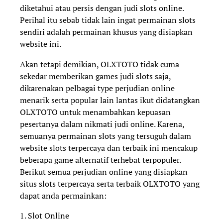
diketahui atau persis dengan judi slots online.
Perihal itu sebab tidak lain ingat permainan slots
sendiri adalah permainan khusus yang disiapkan
website ini.
Akan tetapi demikian, OLXTOTO tidak cuma
sekedar memberikan games judi slots saja,
dikarenakan pelbagai type perjudian online
menarik serta popular lain lantas ikut didatangkan
OLXTOTO untuk menambahkan kepuasan
pesertanya dalam nikmati judi online. Karena,
semuanya permainan slots yang tersuguh dalam
website slots terpercaya dan terbaik ini mencakup
beberapa game alternatif terhebat terpopuler.
Berikut semua perjudian online yang disiapkan
situs slots terpercaya serta terbaik OLXTOTO yang
dapat anda permainkan:
1. Slot Online