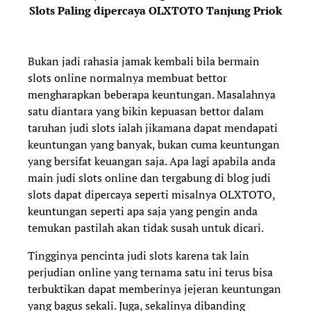
Slots Paling dipercaya OLXTOTO Tanjung Priok
Bukan jadi rahasia jamak kembali bila bermain
slots online normalnya membuat bettor
mengharapkan beberapa keuntungan. Masalahnya
satu diantara yang bikin kepuasan bettor dalam
taruhan judi slots ialah jikamana dapat mendapati
keuntungan yang banyak, bukan cuma keuntungan
yang bersifat keuangan saja. Apa lagi apabila anda
main judi slots online dan tergabung di blog judi
slots dapat dipercaya seperti misalnya OLXTOTO,
keuntungan seperti apa saja yang pengin anda
temukan pastilah akan tidak susah untuk dicari.
Tingginya pencinta judi slots karena tak lain
perjudian online yang ternama satu ini terus bisa
terbuktikan dapat memberinya jejeran keuntungan
yang bagus sekali. Juga, sekalinya dibanding