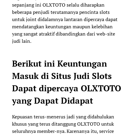
sepanjang ini OLXTOTO selalu diharapkan
beberapa penjudi terutamanya pencinta slots
untuk joint didalamnya lantaran dipercaya dapat
mendatangkan keuntungan maupun kelebihan
yang sangat atraktif dibandingkan dari web-site
judi lain.
Berikut ini Keuntungan
Masuk di Situs Judi Slots
Dapat dipercaya OLXTOTO
yang Dapat Didapat
Kepuasan terus-menerus jadi yang didahulukan
khusus yang terus ditanggung OLXTOTO untuk
seluruhnya member-nya. Karenanya itu, service