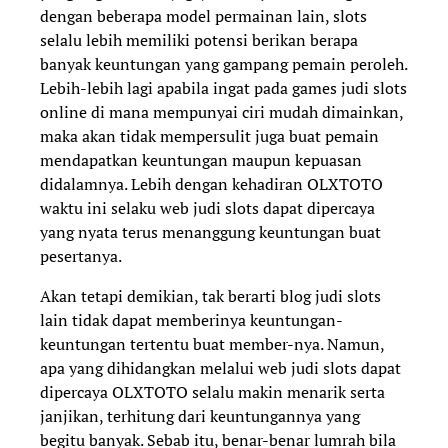
dengan beberapa model permainan lain, slots
selalu lebih memiliki potensi berikan berapa
banyak keuntungan yang gampang pemain peroleh.
Lebih-lebih lagi apabila ingat pada games judi slots
online di mana mempunyai ciri mudah dimainkan,
maka akan tidak mempersulit juga buat pemain
mendapatkan keuntungan maupun kepuasan
didalamnya. Lebih dengan kehadiran OLXTOTO
waktu ini selaku web judi slots dapat dipercaya
yang nyata terus menanggung keuntungan buat
pesertanya.
Akan tetapi demikian, tak berarti blog judi slots
lain tidak dapat memberinya keuntungan-
keuntungan tertentu buat member-nya. Namun,
apa yang dihidangkan melalui web judi slots dapat
dipercaya OLXTOTO selalu makin menarik serta
janjikan, terhitung dari keuntungannya yang
begitu banyak. Sebab itu, benar-benar lumrah bila