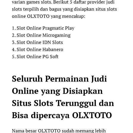
varian games slots. Berikut 5 daftar provider judi
slots terpilih dan bagus yang disiapkan situs slots
online OLXTOTO yang mencakup:
1. Slot Online Pragmatic Play
2. Slot Online Microgaming
3. Slot Online IDN Slots
4. Slot Online Habanero
5. Slot Online PG Soft
Seluruh Permainan Judi
Online yang Disiapkan
Situs Slots Terunggul dan
Bisa dipercaya OLXTOTO
Nama besar OLXTOTO sudah memang lebih