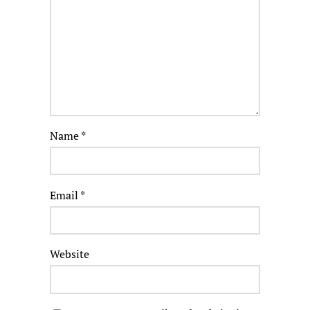
Name
*
Email
*
Website