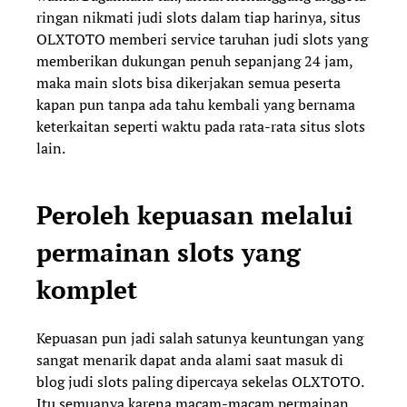
ringan nikmati judi slots dalam tiap harinya, situs
OLXTOTO memberi service taruhan judi slots yang
memberikan dukungan penuh sepanjang 24 jam,
maka main slots bisa dikerjakan semua peserta
kapan pun tanpa ada tahu kembali yang bernama
keterkaitan seperti waktu pada rata-rata situs slots
lain.
Peroleh kepuasan melalui
permainan slots yang
komplet
Kepuasan pun jadi salah satunya keuntungan yang
sangat menarik dapat anda alami saat masuk di
blog judi slots paling dipercaya sekelas OLXTOTO.
Itu semuanya karena macam-macam permainan