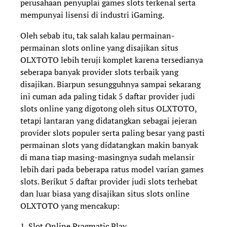
perusahaan penyuplai games slots terkenal serta
mempunyai lisensi di industri iGaming.
Oleh sebab itu, tak salah kalau permainan-
permainan slots online yang disajikan situs
OLXTOTO lebih teruji komplet karena tersedianya
seberapa banyak provider slots terbaik yang
disajikan. Biarpun sesungguhnya sampai sekarang
ini cuman ada paling tidak 5 daftar provider judi
slots online yang digotong oleh situs OLXTOTO,
tetapi lantaran yang didatangkan sebagai jejeran
provider slots populer serta paling besar yang pasti
permainan slots yang didatangkan makin banyak
di mana tiap masing-masingnya sudah melansir
lebih dari pada beberapa ratus model varian games
slots. Berikut 5 daftar provider judi slots terhebat
dan luar biasa yang disajikan situs slots online
OLXTOTO yang mencakup:
1. Slot Online Pragmatic Play