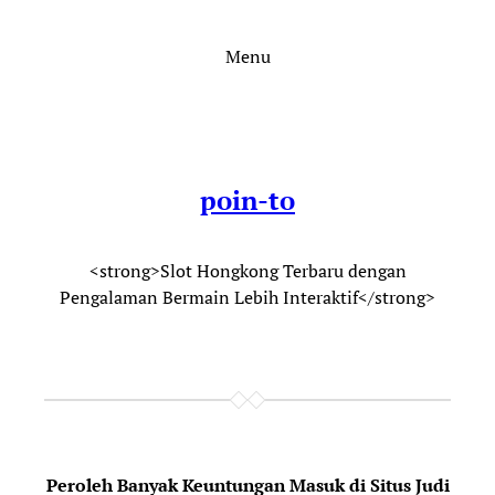
Skip
to
Menu
content
poin-to
<strong>Slot Hongkong Terbaru dengan
Pengalaman Bermain Lebih Interaktif</strong>
Peroleh Banyak Keuntungan Masuk di Situs Judi