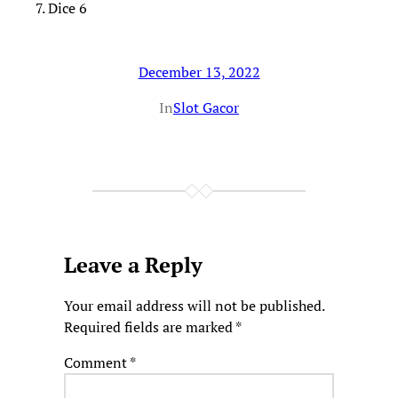
7. Dice 6
December 13, 2022
In
Slot Gacor
Leave a Reply
Your email address will not be published.
Required fields are marked
*
Comment
*