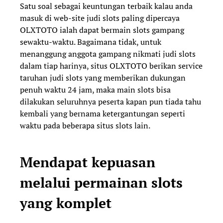
Satu soal sebagai keuntungan terbaik kalau anda
masuk di web-site judi slots paling dipercaya
OLXTOTO ialah dapat bermain slots gampang
sewaktu-waktu. Bagaimana tidak, untuk
menanggung anggota gampang nikmati judi slots
dalam tiap harinya, situs OLXTOTO berikan service
taruhan judi slots yang memberikan dukungan
penuh waktu 24 jam, maka main slots bisa
dilakukan seluruhnya peserta kapan pun tiada tahu
kembali yang bernama ketergantungan seperti
waktu pada beberapa situs slots lain.
Mendapat kepuasan
melalui permainan slots
yang komplet