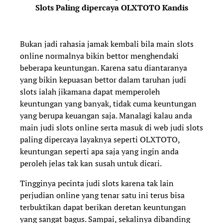
Slots Paling dipercaya OLXTOTO Kandis
Bukan jadi rahasia jamak kembali bila main slots
online normalnya bikin bettor menghendaki
beberapa keuntungan. Karena satu diantaranya
yang bikin kepuasan bettor dalam taruhan judi
slots ialah jikamana dapat memperoleh
keuntungan yang banyak, tidak cuma keuntungan
yang berupa keuangan saja. Manalagi kalau anda
main judi slots online serta masuk di web judi slots
paling dipercaya layaknya seperti OLXTOTO,
keuntungan seperti apa saja yang ingin anda
peroleh jelas tak kan susah untuk dicari.
Tingginya pecinta judi slots karena tak lain
perjudian online yang tenar satu ini terus bisa
terbuktikan dapat berikan deretan keuntungan
yang sangat bagus. Sampai, sekalinya dibanding