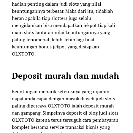
hadiah penting dalam judi slots yang nilai
keuntungannya terbesar. Maka dari itu, tidaklah
heran apabila tiap slotters juga selalu
mengidamkan bisa mendapatkan jekpot tiap kali
main slots lantaran nilai keuntungannya yang
paling fenomenal, lebih-lebih lagi buat
keuntungan bonus jekpot yang disiapkan
OLXTOTO.
Deposit murah dan mudah
Keuntungan menarik seterusnya yang dijamin
dapat anda capai dengan masuk di web judi slots
paling dipercaya OLXTOTO ialah deposit murah
dan gampang. Simpelnya deposit di blog judi slots
OLXTOTO karena terus tersuguh cara pembayaran
komplet bersama service transaksi bisnis yang