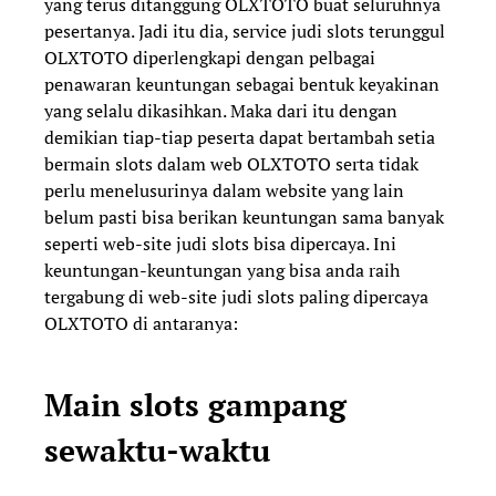
yang terus ditanggung OLXTOTO buat seluruhnya
pesertanya. Jadi itu dia, service judi slots terunggul
OLXTOTO diperlengkapi dengan pelbagai
penawaran keuntungan sebagai bentuk keyakinan
yang selalu dikasihkan. Maka dari itu dengan
demikian tiap-tiap peserta dapat bertambah setia
bermain slots dalam web OLXTOTO serta tidak
perlu menelusurinya dalam website yang lain
belum pasti bisa berikan keuntungan sama banyak
seperti web-site judi slots bisa dipercaya. Ini
keuntungan-keuntungan yang bisa anda raih
tergabung di web-site judi slots paling dipercaya
OLXTOTO di antaranya:
Main slots gampang
sewaktu-waktu