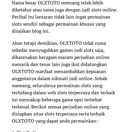
Nama besar OLXTOTO memang telah lebih
diketahui atau sama juga dengan judi slots online.
Perihal itu lantaran tidak lain ingat permainan
slots sendiri sebagai permainan khusus yang
disajikan blog ini.
Akan tetapi demikian, OLXTOTO tidak cuma
sekedar menyuguhkan games judi slots saja,
dikarenakan beragam macam perjudian online
menarik dan tenar lain juga ikut didatangkan
OLXTOTO manfaat menambahkan kepuasan
anggotanya dalam nikmati judi online. Sebab
memang, seluruhnya permainan slots yang
terhidang dalam web slots terpercaya dan terbaik
ini mencakup beberapa game opsi terhebat
terkenal. Berikut semua perjudian online yang
disiapkan situs slots terpercaya serta terbaik
OLXTOTO yang dapat anda permainkan: