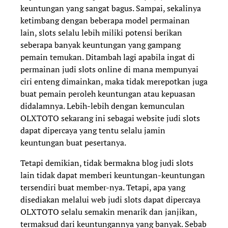
keuntungan yang sangat bagus. Sampai, sekalinya
ketimbang dengan beberapa model permainan
lain, slots selalu lebih miliki potensi berikan
seberapa banyak keuntungan yang gampang
pemain temukan. Ditambah lagi apabila ingat di
permainan judi slots online di mana mempunyai
ciri enteng dimainkan, maka tidak merepotkan juga
buat pemain peroleh keuntungan atau kepuasan
didalamnya. Lebih-lebih dengan kemunculan
OLXTOTO sekarang ini sebagai website judi slots
dapat dipercaya yang tentu selalu jamin
keuntungan buat pesertanya.
Tetapi demikian, tidak bermakna blog judi slots
lain tidak dapat memberi keuntungan-keuntungan
tersendiri buat member-nya. Tetapi, apa yang
disediakan melalui web judi slots dapat dipercaya
OLXTOTO selalu semakin menarik dan janjikan,
termaksud dari keuntungannya yang banyak. Sebab