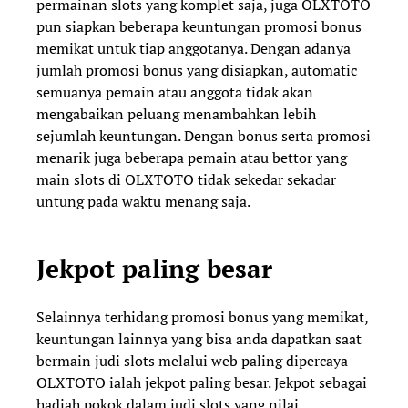
permainan slots yang komplet saja, juga OLXTOTO
pun siapkan beberapa keuntungan promosi bonus
memikat untuk tiap anggotanya. Dengan adanya
jumlah promosi bonus yang disiapkan, automatic
semuanya pemain atau anggota tidak akan
mengabaikan peluang menambahkan lebih
sejumlah keuntungan. Dengan bonus serta promosi
menarik juga beberapa pemain atau bettor yang
main slots di OLXTOTO tidak sekedar sekadar
untung pada waktu menang saja.
Jekpot paling besar
Selainnya terhidang promosi bonus yang memikat,
keuntungan lainnya yang bisa anda dapatkan saat
bermain judi slots melalui web paling dipercaya
OLXTOTO ialah jekpot paling besar. Jekpot sebagai
hadiah pokok dalam judi slots yang nilai