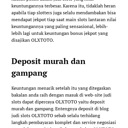
keuntungannya terbesar. Karena itu, tidaklah heran
apabila tiap slotters juga selalu mendambakan bisa
mendapat jekpot tiap saat main slots lantaran nilai
keuntungannya yang paling sensasional, lebih-
lebih lagi untuk keuntungan bonus jekpot yang
disajikan OLXTOTO.
Deposit murah dan
gampang
Keuntungan menarik setelah itu yang ditegaskan
bakalan anda raih dengan masuk di web-site judi
slots dapat dipercaya OLXTOTO yaitu deposit
murah dan gampang. Entengnya deposit di blog
judi slots OLXTOTO sebab selalu terhidang
langkah pembayaran komplet dan service negosiasi