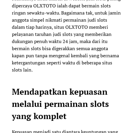
dipercaya OLXTOTO ialah dapat bermain slots
ringan sewaktu-waktu. Bagaimana tak, untuk jamin
anggota simpel nikmati permainan judi slots
dalam tiap harinya, situs OLXTOTO memberi
pelayanan taruhan judi slots yang memberikan
dukungan penuh waktu 24 jam, maka dari itu
bermain slots bisa digerakkan semua anggota
kapan pun tanpa mengenal kembali yang bernama
ketergantungan seperti waktu di beberapa situs
slots lain.
Mendapatkan kepuasan
melalui permainan slots
yang komplet
Kepuasan menjadi satu diantara keuntungan yang