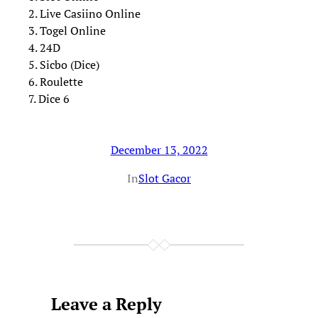
2. Live Casiino Online
3. Togel Online
4. 24D
5. Sicbo (Dice)
6. Roulette
7. Dice 6
December 13, 2022
In
Slot Gacor
Leave a Reply