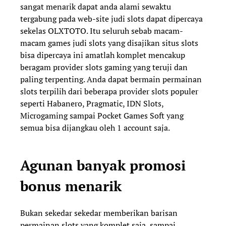
sangat menarik dapat anda alami sewaktu
tergabung pada web-site judi slots dapat dipercaya
sekelas OLXTOTO. Itu seluruh sebab macam-
macam games judi slots yang disajikan situs slots
bisa dipercaya ini amatlah komplet mencakup
beragam provider slots gaming yang teruji dan
paling terpenting. Anda dapat bermain permainan
slots terpilih dari beberapa provider slots populer
seperti Habanero, Pragmatic, IDN Slots,
Microgaming sampai Pocket Games Soft yang
semua bisa dijangkau oleh 1 account saja.
Agunan banyak promosi
bonus menarik
Bukan sekedar sekedar memberikan barisan
permainan slots yang komplet saja, sampai