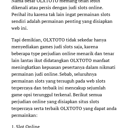
Nama besar OLXTOTO memang telah lebih
dikenali atau persis dengan judi slots online.
Perihal itu karena tak lain ingat permainan slots
sendiri adalah permainan penting yang disiapkan
web ini.
Tapi demikian, OLXTOTO tidak sekedar hanya
menyediakan games judi slots saja, karena
beberapa type perjudian online menarik dan tenar
lain lantas ikut didatangkan OLXTOTO manfaat
meningkatkan kepuasan pesertanya dalam nikmati
permainan judi online. Sebab, seluruhnya
permainan slots yang tersuguh pada web slots
terpercaya dan terbaik ini mencakup sejumlah
game opsi terunggul terkenal. Berikut semua
perjudian online yang disiapkan situs slots
terpercaya serta terbaik OLXTOTO yang dapat anda
permainkan:
1. Slot Online