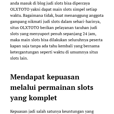
anda masuk di blog judi slots bisa dipercaya
OLXTOTO yakni dapat main slots simpel setiap
waktu. Bagaimana tidak, buat menanggung anggota
gampang nikmati judi slots dalam sehari-harinya,
situs OLXTOTO berikan pelayanan taruhan judi
slots yang menyuport penuh sepanjang 24 jam,
maka main slots bisa dilakukan seluruhnya peserta
kapan saja tanpa ada tahu kembali yang bernama
ketergantungan seperti waktu di umumnya situs
slots lain.
Mendapat kepuasan
melalui permainan slots
yang komplet
Kepuasan jadi salah satunya keuntungan yang