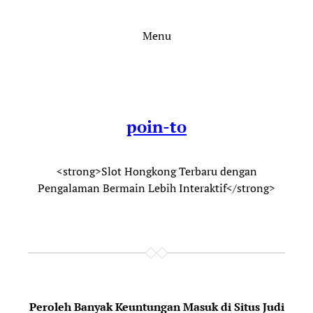
Skip
to
Menu
content
poin-to
<strong>Slot Hongkong Terbaru dengan
Pengalaman Bermain Lebih Interaktif</strong>
Peroleh Banyak Keuntungan Masuk di Situs Judi