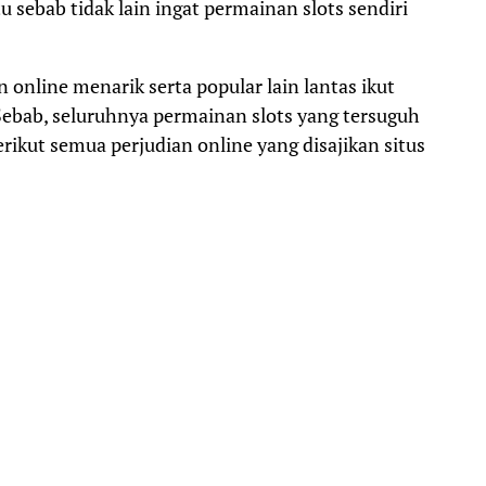
sebab tidak lain ingat permainan slots sendiri
online menarik serta popular lain lantas ikut
bab, seluruhnya permainan slots yang tersuguh
erikut semua perjudian online yang disajikan situs