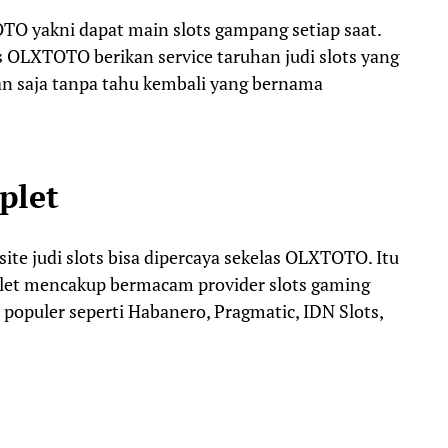
OTO yakni dapat main slots gampang setiap saat.
s OLXTOTO berikan service taruhan judi slots yang
an saja tanpa tahu kembali yang bernama
plet
te judi slots bisa dipercaya sekelas OLXTOTO. Itu
mplet mencakup bermacam provider slots gaming
 populer seperti Habanero, Pragmatic, IDN Slots,