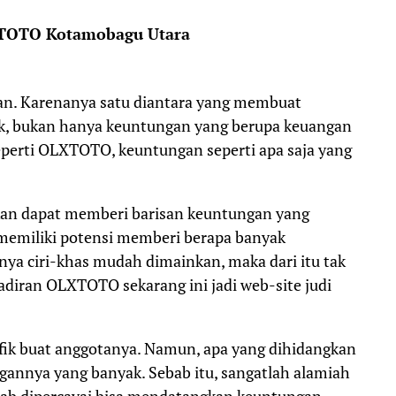
LXTOTO Kotamobagu Utara
gan. Karenanya satu diantara yang membuat
ak, bukan hanya keuntungan yang berupa keuangan
a seperti OLXTOTO, keuntungan seperti apa saja yang
tikan dapat memberi barisan keuntungan yang
h memiliki potensi memberi berapa banyak
nya ciri-khas mudah dimainkan, maka dari itu tak
diran OLXTOTO sekarang ini jadi web-site judi
ifik buat anggotanya. Namun, apa yang dihidangkan
ngannya yang banyak. Sebab itu, sangatlah alamiah
ebab dipercayai bisa mendatangkan keuntungan