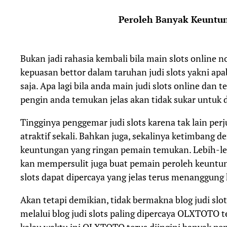
Peroleh Banyak Keuntun
Bukan jadi rahasia kembali bila main slots onlin
kepuasan bettor dalam taruhan judi slots yakni 
saja. Apa lagi bila anda main judi slots online dan
pengin anda temukan jelas akan tidak sukar untuk d
Tingginya penggemar judi slots karena tak lain per
atraktif sekali. Bahkan juga, sekalinya ketimbang
keuntungan yang ringan pemain temukan. Lebih-lebih
kan mempersulit juga buat pemain peroleh keuntun
slots dapat dipercaya yang jelas terus menanggun
Akan tetapi demikian, tidak bermakna blog judi sl
melalui blog judi slots paling dipercaya OLXTOTO 
kalau waktu ini OLXTOTO terus diingini banyak pe