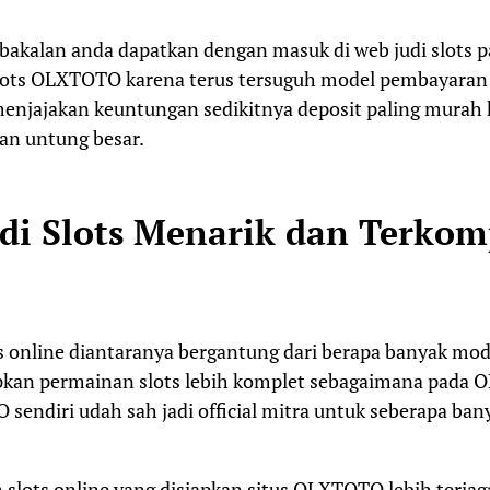
akalan anda dapatkan dengan masuk di web judi slots 
 slots OLXTOTO karena terus tersuguh model pembayaran
enjajakan keuntungan sedikitnya deposit paling murah
an untung besar.
di Slots Menarik dan Terkompl
ts online diantaranya bergantung dari berapa banyak mod
apkan permainan slots lebih komplet sebagaimana pada 
sendiri udah sah jadi official mitra untuk seberapa ba
n slots online yang disiapkan situs OLXTOTO lebih terja