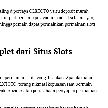
paling dipercaya OLXTOTO yaitu deposit murah
 komplet bersama pelayanan transaksi bisnis yang
 hingga pemain dapat permainkan permainan slots
et dari Situs Slots
el permainan slots yang disajikan. Apabila mana
OLXTOTO, terang nikmati kepuasan saat bermain
nyak provider atau perusahaan penyuplai permainan
ga komplet lantaran tersedianya berapa banyak