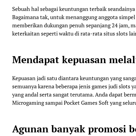
Sebuah hal sebagai keuntungan terbaik seandainya 
Bagaimana tak, untuk menanggung anggota simpel ni
memberikan dukungan penuh sepanjang 24 jam, maka
keterkaitan seperti waktu di rata-rata situs slots lai
Mendapat kepuasan melalu
Kepuasan jadi satu diantara keuntungan yang sangat
semuanya karena beberapa jenis games judi slots y
yang andal serta sangat terutama. Anda dapat berma
Microgaming sampai Pocket Games Soft yang seluruh
Agunan banyak promosi b