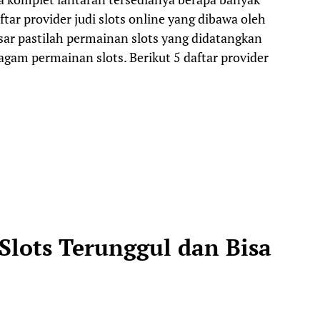
ar provider judi slots online yang dibawa oleh
esar pastilah permainan slots yang didatangkan
am permainan slots. Berikut 5 daftar provider
Slots Terunggul dan Bisa