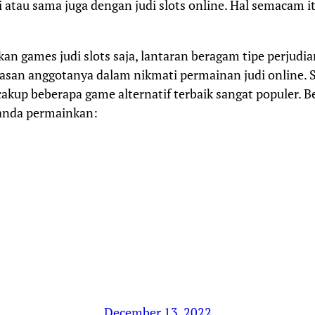
au sama juga dengan judi slots online. Hal semacam itu 
games judi slots saja, lantaran beragam tipe perjudian 
n anggotanya dalam nikmati permainan judi online. Se
cakup beberapa game alternatif terbaik sangat populer. B
 anda permainkan:
December 13, 2022