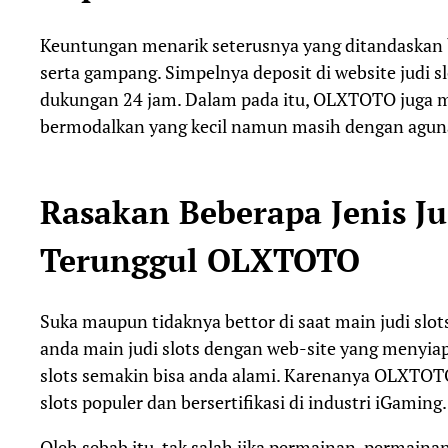
Keuntungan menarik seterusnya yang ditandaskan b
serta gampang. Simpelnya deposit di website judi
dukungan 24 jam. Dalam pada itu, OLXTOTO juga m
bermodalkan yang kecil namun masih dengan agun
Rasakan Beberapa Jenis Ju
Terunggul OLXTOTO
Suka maupun tidaknya bettor di saat main judi slo
anda main judi slots dengan web-site yang menyi
slots semakin bisa anda alami. Karenanya OLXTOTO 
slots populer dan bersertifikasi di industri iGaming.
Oleh sebab itu, tak salah jika permainan-permaina