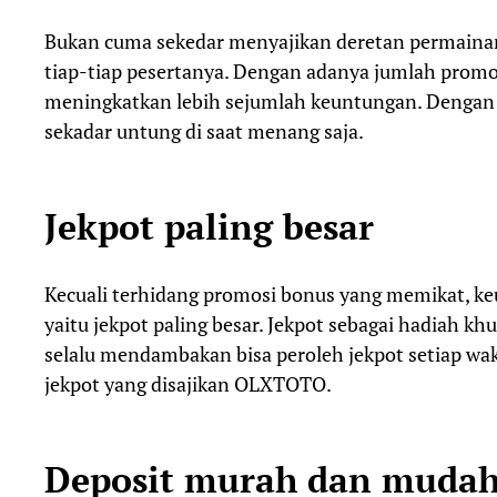
Bukan cuma sekedar menyajikan deretan permaina
tiap-tiap pesertanya. Dengan adanya jumlah promo
meningkatkan lebih sejumlah keuntungan. Dengan 
sekadar untung di saat menang saja.
Jekpot paling besar
Kecuali terhidang promosi bonus yang memikat, ke
yaitu jekpot paling besar. Jekpot sebagai hadiah khu
selalu mendambakan bisa peroleh jekpot setiap wak
jekpot yang disajikan OLXTOTO.
Deposit murah dan muda