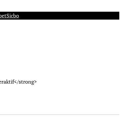
bet
Sicbo
raktif</strong>