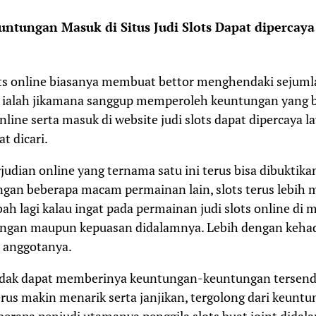
untungan Masuk di Situs Judi Slots Dapat diperca
ots online biasanya membuat bettor menghendaki sejum
 ialah jikamana sanggup memperoleh keuntungan yang ba
 online serta masuk di website judi slots dapat dipercay
t dicari.
perjudian online yang ternama satu ini terus bisa dibuk
dengan beberapa macam permainan lain, slots terus lebi
lagi kalau ingat pada permainan judi slots online di 
ngan maupun kepuasan didalamnya. Lebih dengan kehadir
t anggotanya.
 tidak dapat memberinya keuntungan-keuntungan tersendi
rus makin menarik serta janjikan, tergolong dari keuntu
berapa penjudi utamanya penggila slots buat joint dida