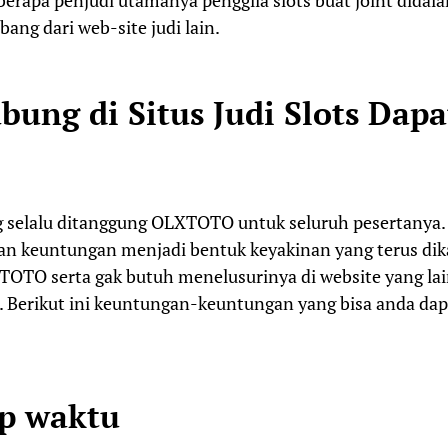
ang dari web-site judi lain.
bung di Situs Judi Slots Da
 selalu ditanggung OLXTOTO untuk seluruh pesertanya. K
euntungan menjadi bentuk keyakinan yang terus dikasi
XTOTO serta gak butuh menelusurinya di website yang l
a. Berikut ini keuntungan-keuntungan yang bisa anda dapa
ap waktu