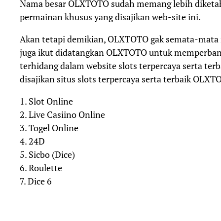
Nama besar OLXTOTO sudah memang lebih diketahui a
permainan khusus yang disajikan web-site ini.
Akan tetapi demikian, OLXTOTO gak semata-mata m
juga ikut didatangkan OLXTOTO untuk memperbanya
terhidang dalam website slots terpercaya serta ter
disajikan situs slots terpercaya serta terbaik OL
1. Slot Online
2. Live Casiino Online
3. Togel Online
4. 24D
5. Sicbo (Dice)
6. Roulette
7. Dice 6