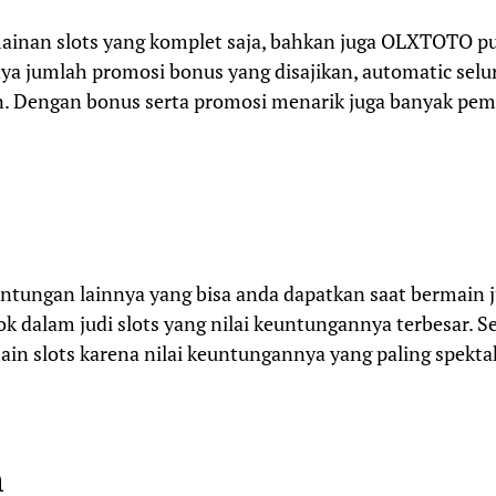
ainan slots yang komplet saja, bahkan juga OLXTOTO 
a jumlah promosi bonus yang disajikan, automatic sel
 Dengan bonus serta promosi menarik juga banyak pema
ntungan lainnya yang bisa anda dapatkan saat bermain j
k dalam judi slots yang nilai keuntungannya terbesar. Seba
in slots karena nilai keuntungannya yang paling spekta
h