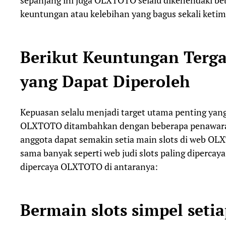
keuntungan atau kelebihan yang bagus sekali ketimb
Berikut Keuntungan Terga
yang Dapat Diperoleh
Kepuasan selalu menjadi target utama penting yang
OLXTOTO ditambahkan dengan beberapa penawaran k
anggota dapat semakin setia main slots di web OL
sama banyak seperti web judi slots paling dipercay
dipercaya OLXTOTO di antaranya:
Bermain slots simpel seti