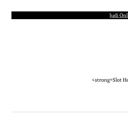
Skip
to
Judi Onl
content
<strong>Slot H