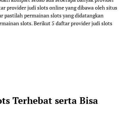
 provider judi slots online yang dibawa oleh situs
ar pastilah permainan slots yang didatangkan
nan slots. Berikut 5 daftar provider judi slots
ts Terhebat serta Bisa