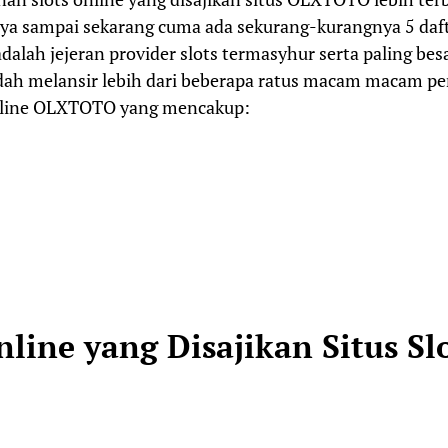
ya sampai sekarang cuma ada sekurang-kurangnya 5 daftar
alah jejeran provider slots termasyhur serta paling bes
 melansir lebih dari beberapa ratus macam macam permai
s online OLXTOTO yang mencakup:
line yang Disajikan Situs Slo