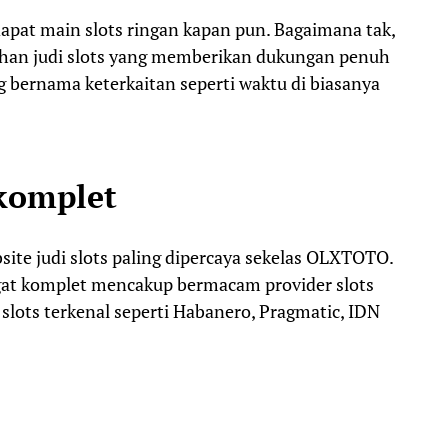
dapat main slots ringan kapan pun. Bagaimana tak,
ruhan judi slots yang memberikan dukungan penuh
 bernama keterkaitan seperti waktu di biasanya
komplet
ite judi slots paling dipercaya sekelas OLXTOTO.
sangat komplet mencakup bermacam provider slots
slots terkenal seperti Habanero, Pragmatic, IDN