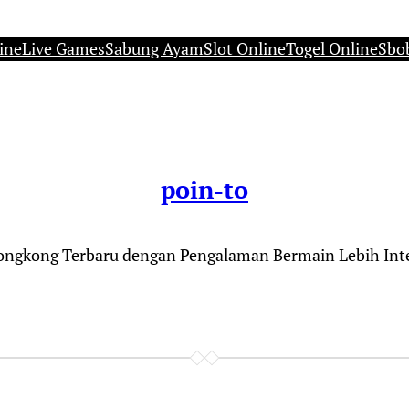
ine
Live Games
Sabung Ayam
Slot Online
Togel Online
Sbo
poin-to
ongkong Terbaru dengan Pengalaman Bermain Lebih Inte