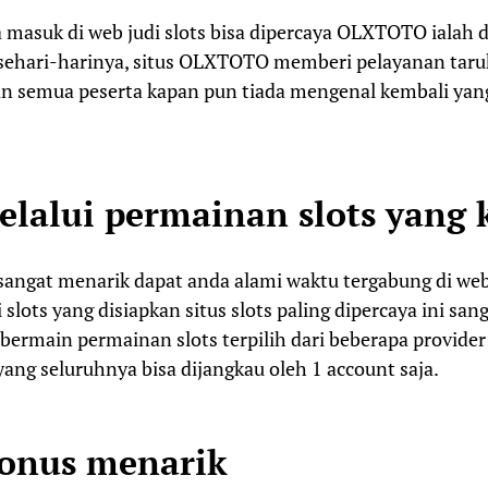
a masuk di web judi slots bisa dipercaya OLXTOTO ialah 
am sehari-harinya, situs OLXTOTO memberi pelayanan ta
an semua peserta kapan pun tiada mengenal kembali yang
lalui permainan slots yang 
angat menarik dapat anda alami waktu tergabung di webs
 slots yang disiapkan situs slots paling dipercaya ini 
ermain permainan slots terpilih dari beberapa provider 
ang seluruhnya bisa dijangkau oleh 1 account saja.
onus menarik