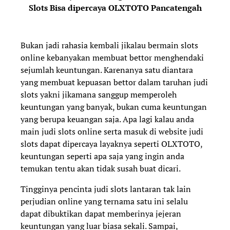
Slots Bisa dipercaya OLXTOTO Pancatengah
Bukan jadi rahasia kembali jikalau bermain slots
online kebanyakan membuat bettor menghendaki
sejumlah keuntungan. Karenanya satu diantara
yang membuat kepuasan bettor dalam taruhan judi
slots yakni jikamana sanggup memperoleh
keuntungan yang banyak, bukan cuma keuntungan
yang berupa keuangan saja. Apa lagi kalau anda
main judi slots online serta masuk di website judi
slots dapat dipercaya layaknya seperti OLXTOTO,
keuntungan seperti apa saja yang ingin anda
temukan tentu akan tidak susah buat dicari.
Tingginya pencinta judi slots lantaran tak lain
perjudian online yang ternama satu ini selalu
dapat dibuktikan dapat memberinya jejeran
keuntungan yang luar biasa sekali. Sampai,