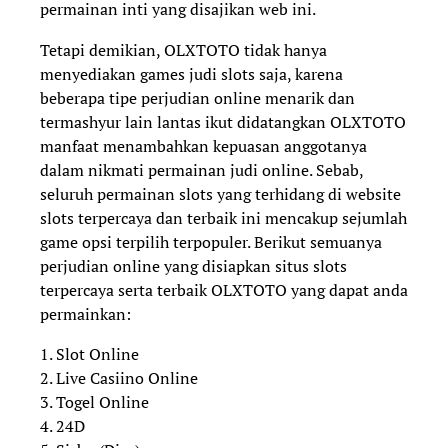
permainan inti yang disajikan web ini.
Tetapi demikian, OLXTOTO tidak hanya
menyediakan games judi slots saja, karena
beberapa tipe perjudian online menarik dan
termashyur lain lantas ikut didatangkan OLXTOTO
manfaat menambahkan kepuasan anggotanya
dalam nikmati permainan judi online. Sebab,
seluruh permainan slots yang terhidang di website
slots terpercaya dan terbaik ini mencakup sejumlah
game opsi terpilih terpopuler. Berikut semuanya
perjudian online yang disiapkan situs slots
terpercaya serta terbaik OLXTOTO yang dapat anda
permainkan:
1. Slot Online
2. Live Casiino Online
3. Togel Online
4. 24D