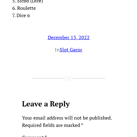
5. Sicbo (Dice)
6. Roulette
7. Dice 6
December 13, 2022
In
Slot Gacor
Leave a Reply
Your email address will not be published.
Required fields are marked
*