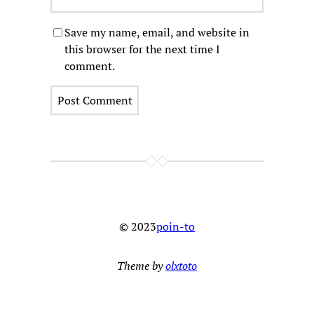
Save my name, email, and website in
this browser for the next time I
comment.
© 2023
poin-to
Theme by
olxtoto