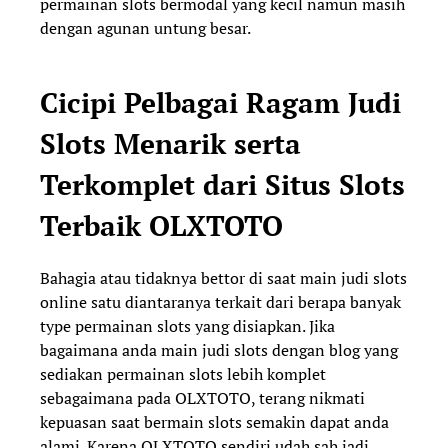
permainan slots bermodal yang kecil namun masih
dengan agunan untung besar.
Cicipi Pelbagai Ragam Judi
Slots Menarik serta
Terkomplet dari Situs Slots
Terbaik OLXTOTO
Bahagia atau tidaknya bettor di saat main judi slots
online satu diantaranya terkait dari berapa banyak
type permainan slots yang disiapkan. Jika
bagaimana anda main judi slots dengan blog yang
sediakan permainan slots lebih komplet
sebagaimana pada OLXTOTO, terang nikmati
kepuasan saat bermain slots semakin dapat anda
alami. Karena OLXTOTO sendiri udah sah jadi