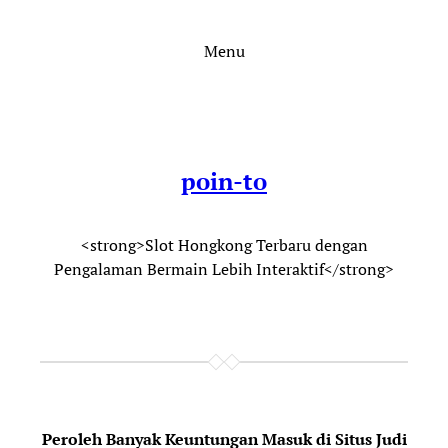
Skip
to
Menu
content
poin-to
<strong>Slot Hongkong Terbaru dengan
Pengalaman Bermain Lebih Interaktif</strong>
Peroleh Banyak Keuntungan Masuk di Situs Judi