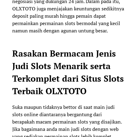
negosiasi yang dukungan 24 jam. Dalam pada itu,
OLXTOTO juga menjajakan keuntungan sedikitnya
deposit paling murah hingga pemain dapat
permainkan permainan slots bermodal yang kecil
namun masih dengan agunan untung besar.
Rasakan Bermacam Jenis
Judi Slots Menarik serta
Terkomplet dari Situs Slots
Terbaik OLXTOTO
Suka maupun tidaknya bettor di saat main judi
slots online diantaranya bergantung dari
berapakah macam permainan slots yang disajikan.
Jika bagaimana anda main judi slots dengan web
yang sediakan permainan slots lebih komplet