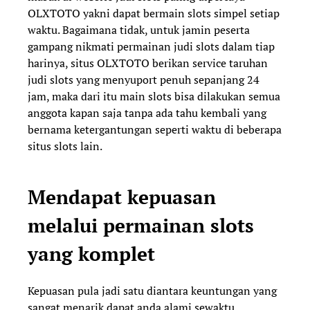
OLXTOTO yakni dapat bermain slots simpel setiap
waktu. Bagaimana tidak, untuk jamin peserta
gampang nikmati permainan judi slots dalam tiap
harinya, situs OLXTOTO berikan service taruhan
judi slots yang menyuport penuh sepanjang 24
jam, maka dari itu main slots bisa dilakukan semua
anggota kapan saja tanpa ada tahu kembali yang
bernama ketergantungan seperti waktu di beberapa
situs slots lain.
Mendapat kepuasan
melalui permainan slots
yang komplet
Kepuasan pula jadi satu diantara keuntungan yang
sangat menarik dapat anda alami sewaktu