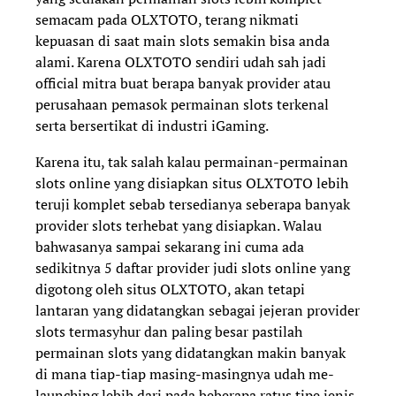
semacam pada OLXTOTO, terang nikmati
kepuasan di saat main slots semakin bisa anda
alami. Karena OLXTOTO sendiri udah sah jadi
official mitra buat berapa banyak provider atau
perusahaan pemasok permainan slots terkenal
serta bersertikat di industri iGaming.
Karena itu, tak salah kalau permainan-permainan
slots online yang disiapkan situs OLXTOTO lebih
teruji komplet sebab tersedianya seberapa banyak
provider slots terhebat yang disiapkan. Walau
bahwasanya sampai sekarang ini cuma ada
sedikitnya 5 daftar provider judi slots online yang
digotong oleh situs OLXTOTO, akan tetapi
lantaran yang didatangkan sebagai jejeran provider
slots termasyhur dan paling besar pastilah
permainan slots yang didatangkan makin banyak
di mana tiap-tiap masing-masingnya udah me-
launching lebih dari pada beberapa ratus tipe jenis