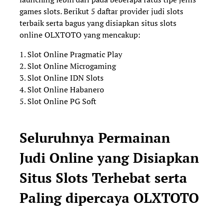
games slots. Berikut 5 daftar provider judi slots
terbaik serta bagus yang disiapkan situs slots
online OLXTOTO yang mencakup:
1. Slot Online Pragmatic Play
2. Slot Online Microgaming
3. Slot Online IDN Slots
4. Slot Online Habanero
5. Slot Online PG Soft
Seluruhnya Permainan
Judi Online yang Disiapkan
Situs Slots Terhebat serta
Paling dipercaya OLXTOTO