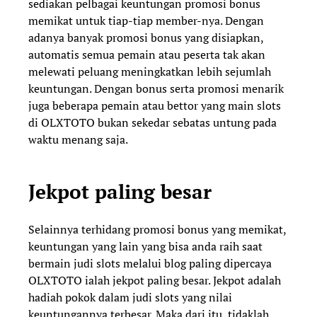
sediakan pelbagai keuntungan promosi bonus
memikat untuk tiap-tiap member-nya. Dengan
adanya banyak promosi bonus yang disiapkan,
automatis semua pemain atau peserta tak akan
melewati peluang meningkatkan lebih sejumlah
keuntungan. Dengan bonus serta promosi menarik
juga beberapa pemain atau bettor yang main slots
di OLXTOTO bukan sekedar sebatas untung pada
waktu menang saja.
Jekpot paling besar
Selainnya terhidang promosi bonus yang memikat,
keuntungan yang lain yang bisa anda raih saat
bermain judi slots melalui blog paling dipercaya
OLXTOTO ialah jekpot paling besar. Jekpot adalah
hadiah pokok dalam judi slots yang nilai
keuntungannya terbesar. Maka dari itu, tidaklah