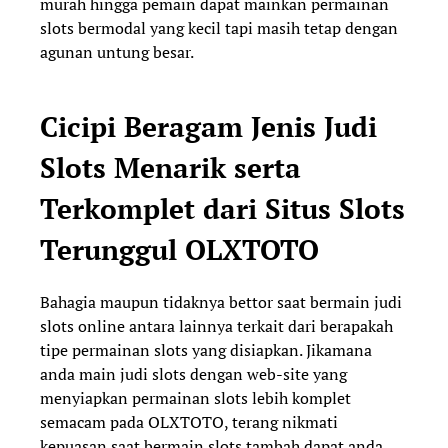
murah hingga pemain dapat mainkan permainan
slots bermodal yang kecil tapi masih tetap dengan
agunan untung besar.
Cicipi Beragam Jenis Judi
Slots Menarik serta
Terkomplet dari Situs Slots
Terunggul OLXTOTO
Bahagia maupun tidaknya bettor saat bermain judi
slots online antara lainnya terkait dari berapakah
tipe permainan slots yang disiapkan. Jikamana
anda main judi slots dengan web-site yang
menyiapkan permainan slots lebih komplet
semacam pada OLXTOTO, terang nikmati
kepuasan saat bermain slots tambah dapat anda