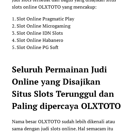
slots online OLXTOTO yang mencakup:
1. Slot Online Pragmatic Play
2. Slot Online Microgaming
3. Slot Online IDN Slots
4. Slot Online Habanero
5. Slot Online PG Soft
Seluruh Permainan Judi
Online yang Disajikan
Situs Slots Terunggul dan
Paling dipercaya OLXTOTO
Nama besar OLXTOTO sudah lebih dikenali atau
sama dengan judi slots online. Hal semacam itu