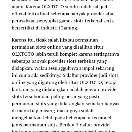
alami. Karena OLXTOTO sendiri udah sah jadi
official mitra buat seberapa banyak provider atau
perusahaan penyuplai games slots terkenal serta
bersertikat di industri iGaming.
Karena itu, tidak salah jikalau permainan-
permainan slots online yang disajikan situs
OLXTOTO lebih teruji komplet karena terdapatnya
seberapa banyak provider slots terhebat yang
disiapkan. Walau sesungguhnya sampai sekarang
ini cuma ada sedikitnya 5 daftar provider judi slots
online yang digotong oleh situs OLXTOTO, tetapi
lantaran yang didatangkan adalah jejeran provider
slots tersohor dan paling besar yang pasti
permainan slots yang didatangkan semakin banyak
di mana tiap masing-masingnya sudah
mengeluarkan lebih pada beberapa ratus model
jenis permainan slots. Berikut 5 daftar provider
judi slots terhebat dan bagus yang disajikan situs