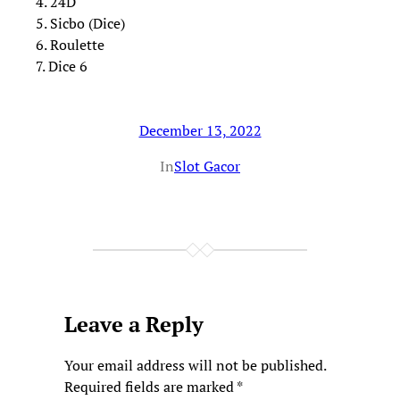
4. 24D
5. Sicbo (Dice)
6. Roulette
7. Dice 6
December 13, 2022
In
Slot Gacor
Leave a Reply
Your email address will not be published.
Required fields are marked
*