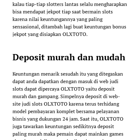
kalau tiap-tiap slotters lantas selalu mengharapkan
bisa mendapat jekpot tiap saat bermain slots
karena nilai keuntungannya yang paling
sensasional, ditambah lagi buat keuntungan bonus
jekpot yang disiapkan OLXTOTO.
Deposit murah dan mudah
Keuntungan menarik sesudah itu yang ditegaskan
dapat anda dapatkan dengan masuk di web judi
slots dapat dipercaya OLXTOTO yaitu deposit
murah dan gampang. Simpelnya deposit di web-
site judi slots OLXTOTO karena terus terhidang
model pembayaran komplet bersama pelayanan
bisnis yang dukungan 24 jam. Saat itu, OLXTOTO
juga tawarkan keuntungan sedikitnya deposit
paling murah maka pemain dapat mainkan games