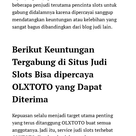
beberapa penjudi terutama pencinta slots untuk
gabung didalamnya karena dipercayai sanggup
mendatangkan keuntungan atau kelebihan yang
sangat bagus dibandingkan dari blog judi lain.
Berikut Keuntungan
Tergabung di Situs Judi
Slots Bisa dipercaya
OLXTOTO yang Dapat
Diterima
Kepuasan selalu menjadi target utama penting
yang terus ditanggung OLXTOTO buat semua
anggotanya. Jadi itu, service judi slots terhebat