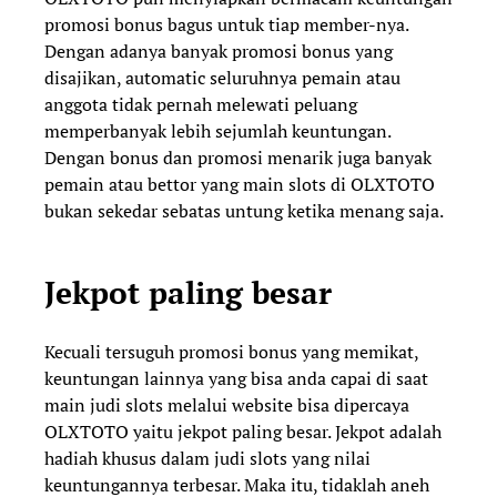
promosi bonus bagus untuk tiap member-nya.
Dengan adanya banyak promosi bonus yang
disajikan, automatic seluruhnya pemain atau
anggota tidak pernah melewati peluang
memperbanyak lebih sejumlah keuntungan.
Dengan bonus dan promosi menarik juga banyak
pemain atau bettor yang main slots di OLXTOTO
bukan sekedar sebatas untung ketika menang saja.
Jekpot paling besar
Kecuali tersuguh promosi bonus yang memikat,
keuntungan lainnya yang bisa anda capai di saat
main judi slots melalui website bisa dipercaya
OLXTOTO yaitu jekpot paling besar. Jekpot adalah
hadiah khusus dalam judi slots yang nilai
keuntungannya terbesar. Maka itu, tidaklah aneh