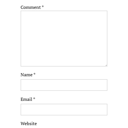
Comment
*
Name
*
Email
*
Website