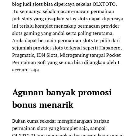
blog judi slots bisa dipercaya sekelas OLXTOTO.
Itu semuanya sebab macam-macam permainan
judi slots yang disajikan situs slots dapat dipercaya
ini terlalu komplet mencakup bermacam provider
slots gaming yang andal serta paling terutama.
Anda dapat bermain permainan slots terpilih dari
sejumlah provider slots terkenal seperti Habanero,
Pragmatic, IDN Slots, Microgaming sampai Pocket
Permainan Soft yang semua bisa dijangkau oleh 1
account saja.
Agunan banyak promosi
bonus menarik
Bukan cuma sekedar menghidangkan barisan
permainan slots yang komplet saja, sampai
OLXTOTO pun menyiapkan bermacam keuntungan