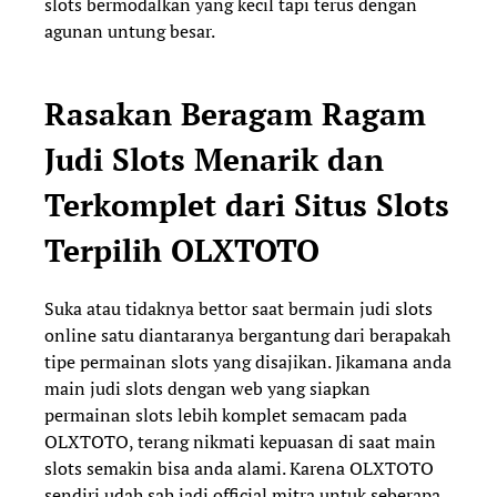
slots bermodalkan yang kecil tapi terus dengan
agunan untung besar.
Rasakan Beragam Ragam
Judi Slots Menarik dan
Terkomplet dari Situs Slots
Terpilih OLXTOTO
Suka atau tidaknya bettor saat bermain judi slots
online satu diantaranya bergantung dari berapakah
tipe permainan slots yang disajikan. Jikamana anda
main judi slots dengan web yang siapkan
permainan slots lebih komplet semacam pada
OLXTOTO, terang nikmati kepuasan di saat main
slots semakin bisa anda alami. Karena OLXTOTO
sendiri udah sah jadi official mitra untuk seberapa