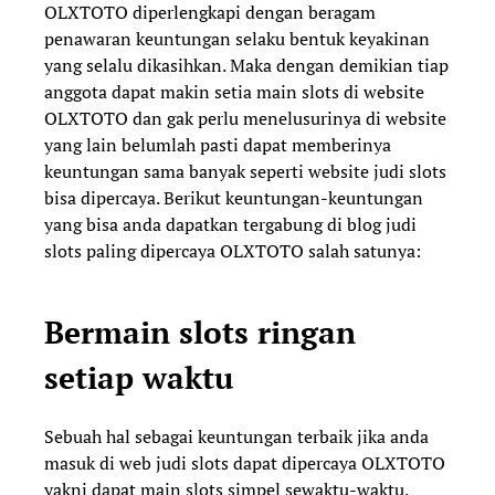
OLXTOTO diperlengkapi dengan beragam
penawaran keuntungan selaku bentuk keyakinan
yang selalu dikasihkan. Maka dengan demikian tiap
anggota dapat makin setia main slots di website
OLXTOTO dan gak perlu menelusurinya di website
yang lain belumlah pasti dapat memberinya
keuntungan sama banyak seperti website judi slots
bisa dipercaya. Berikut keuntungan-keuntungan
yang bisa anda dapatkan tergabung di blog judi
slots paling dipercaya OLXTOTO salah satunya:
Bermain slots ringan
setiap waktu
Sebuah hal sebagai keuntungan terbaik jika anda
masuk di web judi slots dapat dipercaya OLXTOTO
yakni dapat main slots simpel sewaktu-waktu.