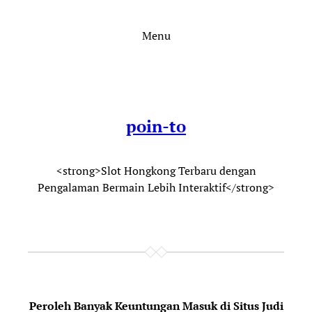
Skip
to
Menu
content
poin-to
<strong>Slot Hongkong Terbaru dengan
Pengalaman Bermain Lebih Interaktif</strong>
Peroleh Banyak Keuntungan Masuk di Situs Judi