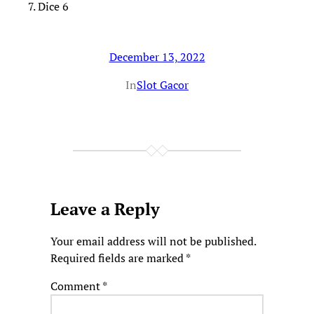
7. Dice 6
December 13, 2022
In
Slot Gacor
Leave a Reply
Your email address will not be published.
Required fields are marked
*
Comment
*