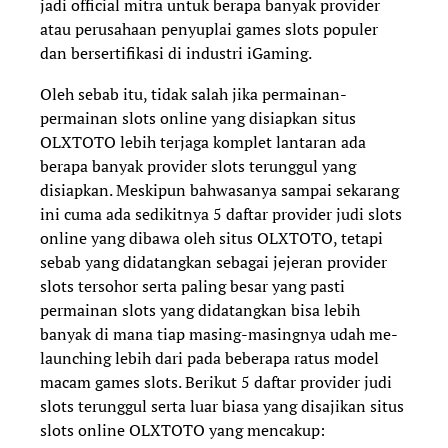
jadi official mitra untuk berapa banyak provider
atau perusahaan penyuplai games slots populer
dan bersertifikasi di industri iGaming.
Oleh sebab itu, tidak salah jika permainan-
permainan slots online yang disiapkan situs
OLXTOTO lebih terjaga komplet lantaran ada
berapa banyak provider slots terunggul yang
disiapkan. Meskipun bahwasanya sampai sekarang
ini cuma ada sedikitnya 5 daftar provider judi slots
online yang dibawa oleh situs OLXTOTO, tetapi
sebab yang didatangkan sebagai jejeran provider
slots tersohor serta paling besar yang pasti
permainan slots yang didatangkan bisa lebih
banyak di mana tiap masing-masingnya udah me-
launching lebih dari pada beberapa ratus model
macam games slots. Berikut 5 daftar provider judi
slots terunggul serta luar biasa yang disajikan situs
slots online OLXTOTO yang mencakup: