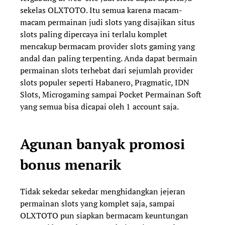
sekelas OLXTOTO. Itu semua karena macam-
macam permainan judi slots yang disajikan situs
slots paling dipercaya ini terlalu komplet
mencakup bermacam provider slots gaming yang
andal dan paling terpenting. Anda dapat bermain
permainan slots terhebat dari sejumlah provider
slots populer seperti Habanero, Pragmatic, IDN
Slots, Microgaming sampai Pocket Permainan Soft
yang semua bisa dicapai oleh 1 account saja.
Agunan banyak promosi
bonus menarik
Tidak sekedar sekedar menghidangkan jejeran
permainan slots yang komplet saja, sampai
OLXTOTO pun siapkan bermacam keuntungan