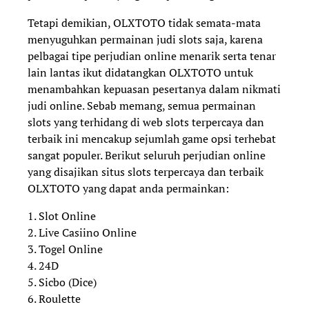
Tetapi demikian, OLXTOTO tidak semata-mata
menyuguhkan permainan judi slots saja, karena
pelbagai tipe perjudian online menarik serta tenar
lain lantas ikut didatangkan OLXTOTO untuk
menambahkan kepuasan pesertanya dalam nikmati
judi online. Sebab memang, semua permainan
slots yang terhidang di web slots terpercaya dan
terbaik ini mencakup sejumlah game opsi terhebat
sangat populer. Berikut seluruh perjudian online
yang disajikan situs slots terpercaya dan terbaik
OLXTOTO yang dapat anda permainkan:
1. Slot Online
2. Live Casiino Online
3. Togel Online
4. 24D
5. Sicbo (Dice)
6. Roulette