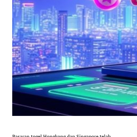
Pasaran togel Hongkong dan Singapore telah