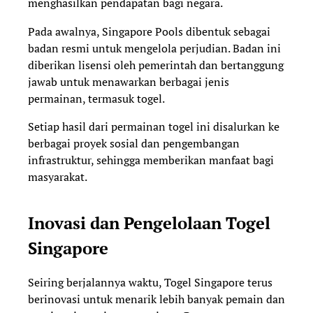
menghasilkan pendapatan bagi negara.
Pada awalnya, Singapore Pools dibentuk sebagai
badan resmi untuk mengelola perjudian. Badan ini
diberikan lisensi oleh pemerintah dan bertanggung
jawab untuk menawarkan berbagai jenis
permainan, termasuk togel.
Setiap hasil dari permainan togel ini disalurkan ke
berbagai proyek sosial dan pengembangan
infrastruktur, sehingga memberikan manfaat bagi
masyarakat.
Inovasi dan Pengelolaan Togel
Singapore
Seiring berjalannya waktu, Togel Singapore terus
berinovasi untuk menarik lebih banyak pemain dan