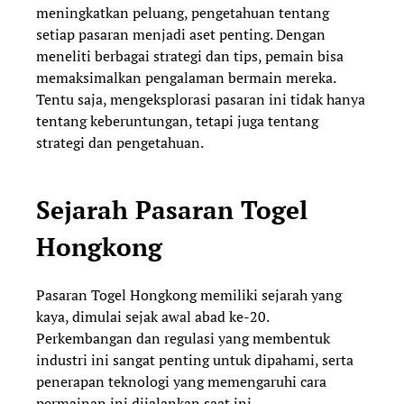
meningkatkan peluang, pengetahuan tentang
setiap pasaran menjadi aset penting. Dengan
meneliti berbagai strategi dan tips, pemain bisa
memaksimalkan pengalaman bermain mereka.
Tentu saja, mengeksplorasi pasaran ini tidak hanya
tentang keberuntungan, tetapi juga tentang
strategi dan pengetahuan.
Sejarah Pasaran Togel
Hongkong
Pasaran Togel Hongkong memiliki sejarah yang
kaya, dimulai sejak awal abad ke-20.
Perkembangan dan regulasi yang membentuk
industri ini sangat penting untuk dipahami, serta
penerapan teknologi yang memengaruhi cara
permainan ini dijalankan saat ini.