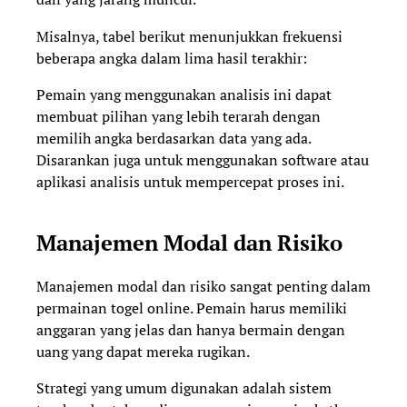
Misalnya, tabel berikut menunjukkan frekuensi
beberapa angka dalam lima hasil terakhir:
Pemain yang menggunakan analisis ini dapat
membuat pilihan yang lebih terarah dengan
memilih angka berdasarkan data yang ada.
Disarankan juga untuk menggunakan software atau
aplikasi analisis untuk mempercepat proses ini.
Manajemen Modal dan Risiko
Manajemen modal dan risiko sangat penting dalam
permainan togel online. Pemain harus memiliki
anggaran yang jelas dan hanya bermain dengan
uang yang dapat mereka rugikan.
Strategi yang umum digunakan adalah sistem