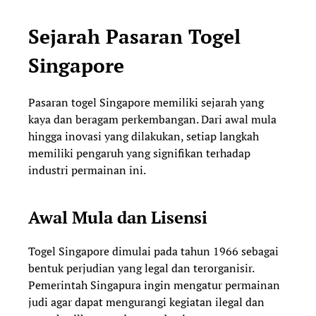
Sejarah Pasaran Togel
Singapore
Pasaran togel Singapore memiliki sejarah yang
kaya dan beragam perkembangan. Dari awal mula
hingga inovasi yang dilakukan, setiap langkah
memiliki pengaruh yang signifikan terhadap
industri permainan ini.
Awal Mula dan Lisensi
Togel Singapore dimulai pada tahun 1966 sebagai
bentuk perjudian yang legal dan terorganisir.
Pemerintah Singapura ingin mengatur permainan
judi agar dapat mengurangi kegiatan ilegal dan