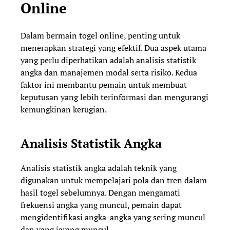
Online
Dalam bermain togel online, penting untuk
menerapkan strategi yang efektif. Dua aspek utama
yang perlu diperhatikan adalah analisis statistik
angka dan manajemen modal serta risiko. Kedua
faktor ini membantu pemain untuk membuat
keputusan yang lebih terinformasi dan mengurangi
kemungkinan kerugian.
Analisis Statistik Angka
Analisis statistik angka adalah teknik yang
digunakan untuk mempelajari pola dan tren dalam
hasil togel sebelumnya. Dengan mengamati
frekuensi angka yang muncul, pemain dapat
mengidentifikasi angka-angka yang sering muncul
dan yang jarang muncul.