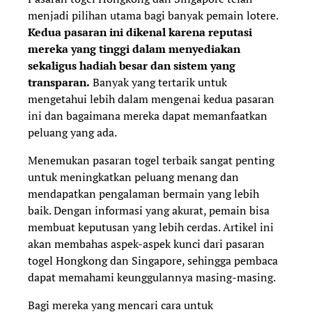
menjadi pilihan utama bagi banyak pemain lotere.
Kedua pasaran ini dikenal karena reputasi
mereka yang tinggi dalam menyediakan
sekaligus hadiah besar dan sistem yang
transparan.
Banyak yang tertarik untuk
mengetahui lebih dalam mengenai kedua pasaran
ini dan bagaimana mereka dapat memanfaatkan
peluang yang ada.
Menemukan pasaran togel terbaik sangat penting
untuk meningkatkan peluang menang dan
mendapatkan pengalaman bermain yang lebih
baik. Dengan informasi yang akurat, pemain bisa
membuat keputusan yang lebih cerdas. Artikel ini
akan membahas aspek-aspek kunci dari pasaran
togel Hongkong dan Singapore, sehingga pembaca
dapat memahami keunggulannya masing-masing.
Bagi mereka yang mencari cara untuk