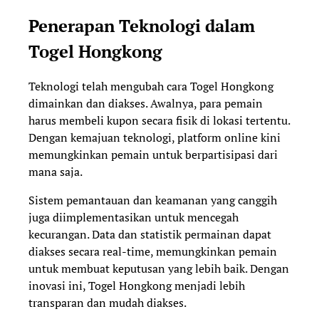
Penerapan Teknologi dalam
Togel Hongkong
Teknologi telah mengubah cara Togel Hongkong
dimainkan dan diakses. Awalnya, para pemain
harus membeli kupon secara fisik di lokasi tertentu.
Dengan kemajuan teknologi, platform online kini
memungkinkan pemain untuk berpartisipasi dari
mana saja.
Sistem pemantauan dan keamanan yang canggih
juga diimplementasikan untuk mencegah
kecurangan. Data dan statistik permainan dapat
diakses secara real-time, memungkinkan pemain
untuk membuat keputusan yang lebih baik. Dengan
inovasi ini, Togel Hongkong menjadi lebih
transparan dan mudah diakses.