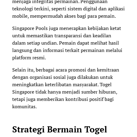
menjaga integritas permainan. Penggunaan
teknologi terkini, seperti sistem digital dan aplikasi
mobile, mempermudah akses bagi para pemain.
Singapore Pools juga menerapkan kebijakan ketat
untuk memastikan transparansi dan keadilan
dalam setiap undian. Pemain dapat melihat hasil
langsung dan informasi terkait permainan melalui
platform resmi.
Selain itu, berbagai acara promosi dan kemitraan
dengan organisasi sosial juga dilakukan untuk
meningkatkan keterlibatan masyarakat. Togel
Singapore tidak hanya menjadi sumber hiburan,
tetapi juga memberikan kontribusi positif bagi
komunitas.
Strategi Bermain Togel