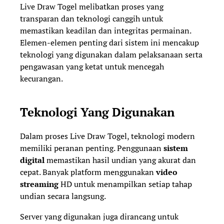
Live Draw Togel melibatkan proses yang
transparan dan teknologi canggih untuk
memastikan keadilan dan integritas permainan.
Elemen-elemen penting dari sistem ini mencakup
teknologi yang digunakan dalam pelaksanaan serta
pengawasan yang ketat untuk mencegah
kecurangan.
Teknologi Yang Digunakan
Dalam proses Live Draw Togel, teknologi modern
memiliki peranan penting. Penggunaan
sistem
digital
memastikan hasil undian yang akurat dan
cepat. Banyak platform menggunakan
video
streaming
HD untuk menampilkan setiap tahap
undian secara langsung.
Server yang digunakan juga dirancang untuk