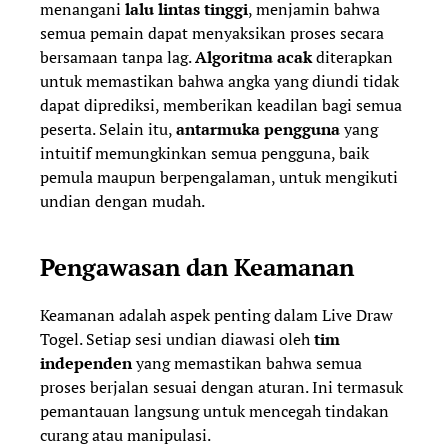
menangani
lalu lintas tinggi
, menjamin bahwa
semua pemain dapat menyaksikan proses secara
bersamaan tanpa lag.
Algoritma acak
diterapkan
untuk memastikan bahwa angka yang diundi tidak
dapat diprediksi, memberikan keadilan bagi semua
peserta. Selain itu,
antarmuka pengguna
yang
intuitif memungkinkan semua pengguna, baik
pemula maupun berpengalaman, untuk mengikuti
undian dengan mudah.
Pengawasan dan Keamanan
Keamanan adalah aspek penting dalam Live Draw
Togel. Setiap sesi undian diawasi oleh
tim
independen
yang memastikan bahwa semua
proses berjalan sesuai dengan aturan. Ini termasuk
pemantauan langsung untuk mencegah tindakan
curang atau manipulasi.