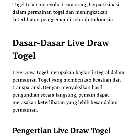
Togel telah merevolusi cara orang berpartisipasi
dalam permainan togel dan meningkatkan
keterlibatan penggemar di seluruh Indonesia.
Dasar-Dasar Live Draw
Togel
Live Draw Togel merupakan bagian integral dalam
permainan Togel yang memberikan keaslian dan
transparansi. Dengan menyaksikan hasil
pengundian secara langsung, pemain dapat
merasakan keterlibatan yang lebih besar dalam
permainan.
Pengertian Live Draw Togel