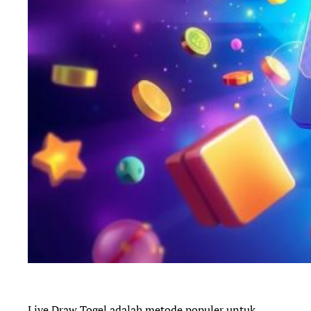
Live Draw Togel adalah metode populer untuk