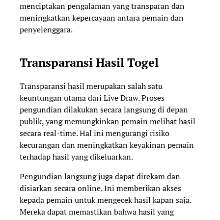
menciptakan pengalaman yang transparan dan
meningkatkan kepercayaan antara pemain dan
penyelenggara.
Transparansi Hasil Togel
Transparansi hasil merupakan salah satu
keuntungan utama dari Live Draw. Proses
pengundian dilakukan secara langsung di depan
publik, yang memungkinkan pemain melihat hasil
secara real-time. Hal ini mengurangi risiko
kecurangan dan meningkatkan keyakinan pemain
terhadap hasil yang dikeluarkan.
Pengundian langsung juga dapat direkam dan
disiarkan secara online. Ini memberikan akses
kepada pemain untuk mengecek hasil kapan saja.
Mereka dapat memastikan bahwa hasil yang