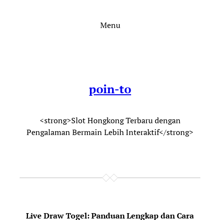
Skip
to
Menu
content
poin-to
<strong>Slot Hongkong Terbaru dengan
Pengalaman Bermain Lebih Interaktif</strong>
Live Draw Togel: Panduan Lengkap dan Cara