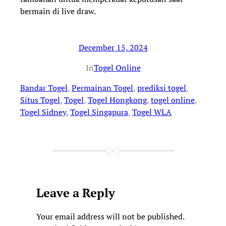
bermain di live draw.
December 15, 2024
In
Togel Online
Bandar Togel
, 
Permainan Togel
, 
prediksi togel
, 
Situs Togel
, 
Togel
, 
Togel Hongkong
, 
togel online
, 
Togel Sidney
, 
Togel Singapura
, 
Togel WLA
Leave a Reply
Your email address will not be published.