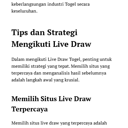
keberlangsungan industri Togel secara
keseluruhan.
Tips dan Strategi
Mengikuti Live Draw
Dalam mengikuti Live Draw Togel, penting untuk
memiliki strategi yang tepat. Memilih situs yang
terpercaya dan menganalisis hasil sebelumnya
adalah langkah awal yang krusial.
Memilih Situs Live Draw
Terpercaya
Memilih situs live draw yang terpercaya adalah