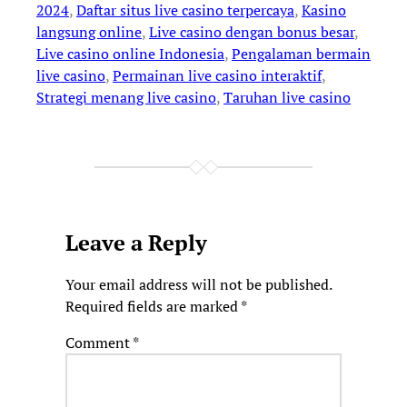
2024
, 
Daftar situs live casino terpercaya
, 
Kasino
langsung online
, 
Live casino dengan bonus besar
, 
Live casino online Indonesia
, 
Pengalaman bermain
live casino
, 
Permainan live casino interaktif
, 
Strategi menang live casino
, 
Taruhan live casino
Leave a Reply
Your email address will not be published.
Required fields are marked
*
Comment
*