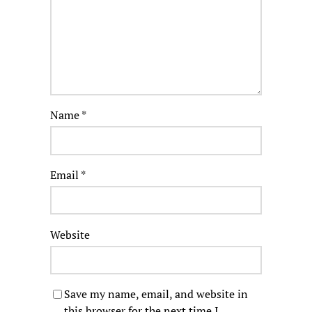
Name
*
Email
*
Website
Save my name, email, and website in
this browser for the next time I