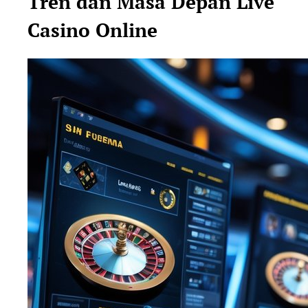
Tren dan Masa Depan Live
Casino Online