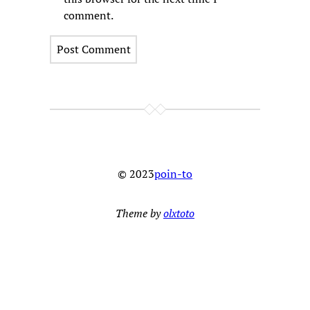
comment.
© 2023
poin-to
Theme by
olxtoto