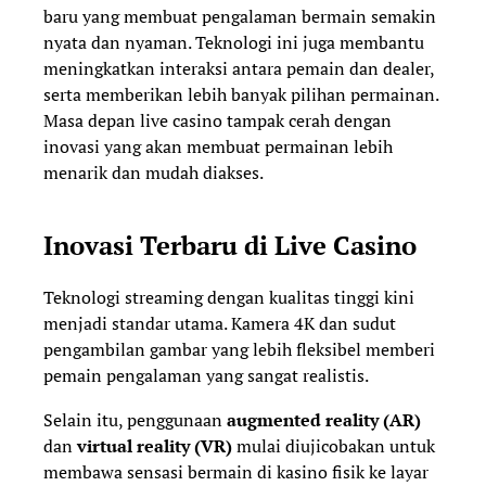
baru yang membuat pengalaman bermain semakin
nyata dan nyaman. Teknologi ini juga membantu
meningkatkan interaksi antara pemain dan dealer,
serta memberikan lebih banyak pilihan permainan.
Masa depan live casino tampak cerah dengan
inovasi yang akan membuat permainan lebih
menarik dan mudah diakses.
Inovasi Terbaru di Live Casino
Teknologi streaming dengan kualitas tinggi kini
menjadi standar utama. Kamera 4K dan sudut
pengambilan gambar yang lebih fleksibel memberi
pemain pengalaman yang sangat realistis.
Selain itu, penggunaan
augmented reality (AR)
dan
virtual reality (VR)
mulai diujicobakan untuk
membawa sensasi bermain di kasino fisik ke layar