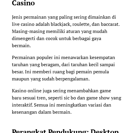
Casino
Jenis permainan yang paling sering dimainkan di
live casino adalah blackjack, roulette, dan baccarat.
Masing-masing memiliki aturan yang mudah
dimengerti dan cocok untuk berbagai gaya
bermain.
Permainan populer ini menawarkan kesempatan
taruhan yang beragam, dari taruhan kecil sampai
besar. Ini memberi ruang bagi pemain pemula
maupun yang sudah berpengalaman.
Kasino online juga sering menambahkan game
baru sesuai tren, seperti sic bo dan game show yang
interaktif. Semua ini meningkatkan variasi dan
kesenangan dalam bermain.
Perangkat Pendukung: Desktop