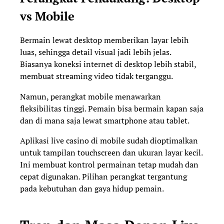
vs Mobile
Bermain lewat desktop memberikan layar lebih
luas, sehingga detail visual jadi lebih jelas.
Biasanya koneksi internet di desktop lebih stabil,
membuat streaming video tidak terganggu.
Namun, perangkat mobile menawarkan
fleksibilitas tinggi. Pemain bisa bermain kapan saja
dan di mana saja lewat smartphone atau tablet.
Aplikasi live casino di mobile sudah dioptimalkan
untuk tampilan touchscreen dan ukuran layar kecil.
Ini membuat kontrol permainan tetap mudah dan
cepat digunakan. Pilihan perangkat tergantung
pada kebutuhan dan gaya hidup pemain.