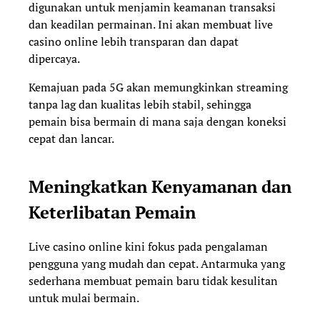
digunakan untuk menjamin keamanan transaksi
dan keadilan permainan. Ini akan membuat live
casino online lebih transparan dan dapat
dipercaya.
Kemajuan pada 5G akan memungkinkan streaming
tanpa lag dan kualitas lebih stabil, sehingga
pemain bisa bermain di mana saja dengan koneksi
cepat dan lancar.
Meningkatkan Kenyamanan dan
Keterlibatan Pemain
Live casino online kini fokus pada pengalaman
pengguna yang mudah dan cepat. Antarmuka yang
sederhana membuat pemain baru tidak kesulitan
untuk mulai bermain.