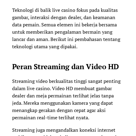
Teknologi di balik live casino fokus pada kualitas
gambar, interaksi dengan dealer, dan keamanan
data pemain. Semua elemen ini bekerja bersama
untuk memberikan pengalaman bermain yang
lancar dan aman. Berikut ini pembahasan tentang
teknologi utama yang dipakai.
Peran Streaming dan Video HD
Streaming video berkualitas tinggi sangat penting
dalam live casino. Video HD membuat gambar
dealer dan meja permainan terlihat jelas tanpa
jeda. Mereka menggunakan kamera yang dapat
menangkap gerakan dengan cepat agar aksi
permainan real-time terlihat nyata.
Streaming juga mengandalkan koneksi internet