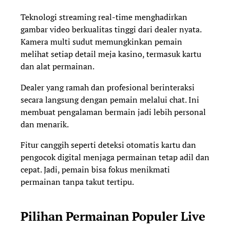
Teknologi streaming real-time menghadirkan
gambar video berkualitas tinggi dari dealer nyata.
Kamera multi sudut memungkinkan pemain
melihat setiap detail meja kasino, termasuk kartu
dan alat permainan.
Dealer yang ramah dan profesional berinteraksi
secara langsung dengan pemain melalui chat. Ini
membuat pengalaman bermain jadi lebih personal
dan menarik.
Fitur canggih seperti deteksi otomatis kartu dan
pengocok digital menjaga permainan tetap adil dan
cepat. Jadi, pemain bisa fokus menikmati
permainan tanpa takut tertipu.
Pilihan Permainan Populer Live