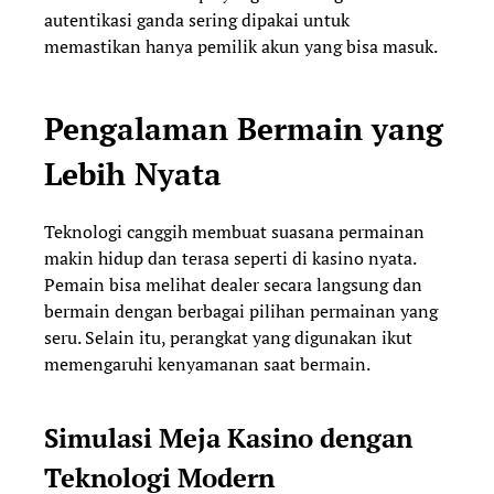
autentikasi ganda sering dipakai untuk
memastikan hanya pemilik akun yang bisa masuk.
Pengalaman Bermain yang
Lebih Nyata
Teknologi canggih membuat suasana permainan
makin hidup dan terasa seperti di kasino nyata.
Pemain bisa melihat dealer secara langsung dan
bermain dengan berbagai pilihan permainan yang
seru. Selain itu, perangkat yang digunakan ikut
memengaruhi kenyamanan saat bermain.
Simulasi Meja Kasino dengan
Teknologi Modern