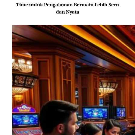
Time untuk Pengalaman Bermain Lebih Seru
dan Nyata