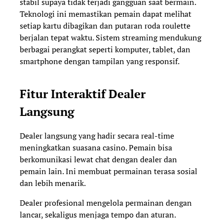
stabil supaya tidak terjadi gangguan saat bermain.
Teknologi ini memastikan pemain dapat melihat
setiap kartu dibagikan dan putaran roda roulette
berjalan tepat waktu. Sistem streaming mendukung
berbagai perangkat seperti komputer, tablet, dan
smartphone dengan tampilan yang responsif.
Fitur Interaktif Dealer
Langsung
Dealer langsung yang hadir secara real-time
meningkatkan suasana casino. Pemain bisa
berkomunikasi lewat chat dengan dealer dan
pemain lain. Ini membuat permainan terasa sosial
dan lebih menarik.
Dealer profesional mengelola permainan dengan
lancar, sekaligus menjaga tempo dan aturan.