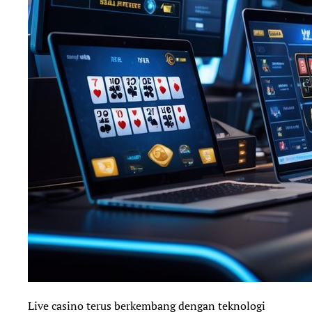
Live casino terus berkembang dengan teknologi