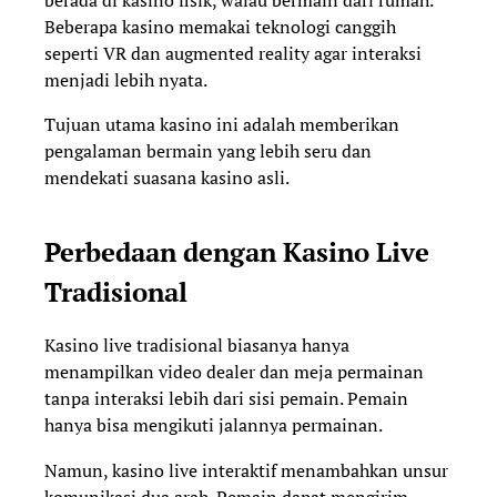
berada di kasino fisik, walau bermain dari rumah.
Beberapa kasino memakai teknologi canggih
seperti VR dan augmented reality agar interaksi
menjadi lebih nyata.
Tujuan utama kasino ini adalah memberikan
pengalaman bermain yang lebih seru dan
mendekati suasana kasino asli.
Perbedaan dengan Kasino Live
Tradisional
Kasino live tradisional biasanya hanya
menampilkan video dealer dan meja permainan
tanpa interaksi lebih dari sisi pemain. Pemain
hanya bisa mengikuti jalannya permainan.
Namun, kasino live interaktif menambahkan unsur
komunikasi dua arah. Pemain dapat mengirim