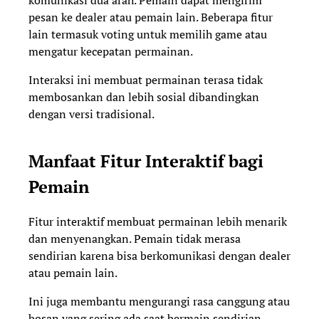
pesan ke dealer atau pemain lain. Beberapa fitur
lain termasuk voting untuk memilih game atau
mengatur kecepatan permainan.
Interaksi ini membuat permainan terasa tidak
membosankan dan lebih sosial dibandingkan
dengan versi tradisional.
Manfaat Fitur Interaktif bagi
Pemain
Fitur interaktif membuat permainan lebih menarik
dan menyenangkan. Pemain tidak merasa
sendirian karena bisa berkomunikasi dengan dealer
atau pemain lain.
Ini juga membantu mengurangi rasa canggung atau
bosan yang sering ada saat bermain sendirian.