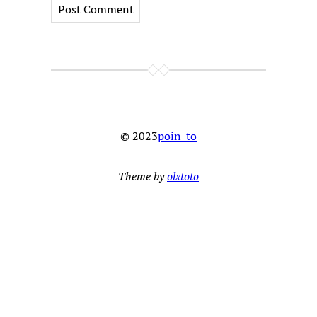
© 2023
poin-to
Theme by
olxtoto