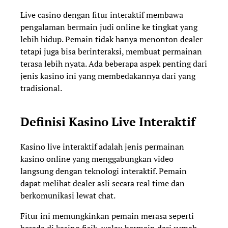
Live casino dengan fitur interaktif membawa
pengalaman bermain judi online ke tingkat yang
lebih hidup. Pemain tidak hanya menonton dealer
tetapi juga bisa berinteraksi, membuat permainan
terasa lebih nyata. Ada beberapa aspek penting dari
jenis kasino ini yang membedakannya dari yang
tradisional.
Definisi Kasino Live Interaktif
Kasino live interaktif adalah jenis permainan
kasino online yang menggabungkan video
langsung dengan teknologi interaktif. Pemain
dapat melihat dealer asli secara real time dan
berkomunikasi lewat chat.
Fitur ini memungkinkan pemain merasa seperti