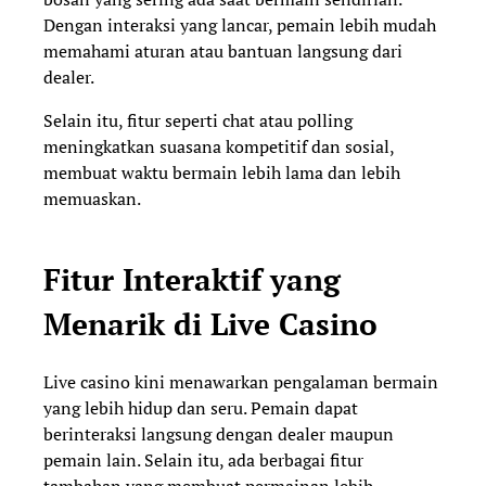
Dengan interaksi yang lancar, pemain lebih mudah
memahami aturan atau bantuan langsung dari
dealer.
Selain itu, fitur seperti chat atau polling
meningkatkan suasana kompetitif dan sosial,
membuat waktu bermain lebih lama dan lebih
memuaskan.
Fitur Interaktif yang
Menarik di Live Casino
Live casino kini menawarkan pengalaman bermain
yang lebih hidup dan seru. Pemain dapat
berinteraksi langsung dengan dealer maupun
pemain lain. Selain itu, ada berbagai fitur
tambahan yang membuat permainan lebih