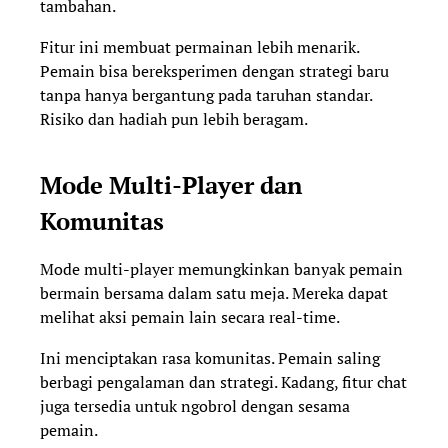
tambahan.
Fitur ini membuat permainan lebih menarik.
Pemain bisa bereksperimen dengan strategi baru
tanpa hanya bergantung pada taruhan standar.
Risiko dan hadiah pun lebih beragam.
Mode Multi-Player dan
Komunitas
Mode multi-player memungkinkan banyak pemain
bermain bersama dalam satu meja. Mereka dapat
melihat aksi pemain lain secara real-time.
Ini menciptakan rasa komunitas. Pemain saling
berbagi pengalaman dan strategi. Kadang, fitur chat
juga tersedia untuk ngobrol dengan sesama
pemain.