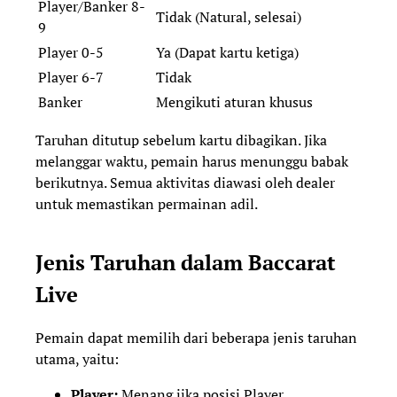
Player/Banker 8-
Tidak (Natural, selesai)
9
Player 0-5
Ya (Dapat kartu ketiga)
Player 6-7
Tidak
Banker
Mengikuti aturan khusus
Taruhan ditutup sebelum kartu dibagikan. Jika
melanggar waktu, pemain harus menunggu babak
berikutnya. Semua aktivitas diawasi oleh dealer
untuk memastikan permainan adil.
Jenis Taruhan dalam Baccarat
Live
Pemain dapat memilih dari beberapa jenis taruhan
utama, yaitu:
Player:
Menang jika posisi Player