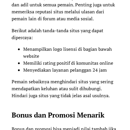
dan adil untuk semua pemain. Penting juga untuk
memeriksa reputasi situs melalui ulasan dari
pemain lain di forum atau media sosial.
Berikut adalah tanda-tanda situs yang dapat
dipercaya:
Menampilkan logo lisensi di bagian bawah
website
Memiliki rating positif di komunitas online
Menyediakan layanan pelanggan 24 jam
Pemain sebaiknya menghindari situs yang sering
mendapatkan keluhan atau sulit dihubungi.
Hindari juga situs yang tidak jelas asal usulnya.
Bonus dan Promosi Menarik
Bonus dan promosi bisa menjadi nilai tambah jika