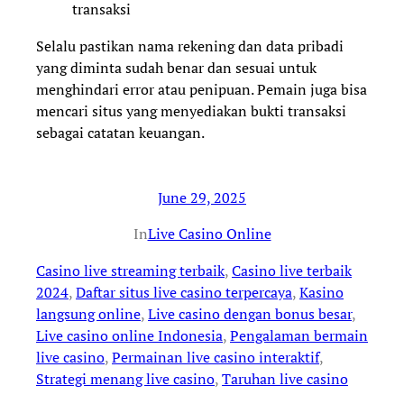
transaksi
Selalu pastikan nama rekening dan data pribadi
yang diminta sudah benar dan sesuai untuk
menghindari error atau penipuan. Pemain juga bisa
mencari situs yang menyediakan bukti transaksi
sebagai catatan keuangan.
June 29, 2025
In
Live Casino Online
Casino live streaming terbaik
, 
Casino live terbaik
2024
, 
Daftar situs live casino terpercaya
, 
Kasino
langsung online
, 
Live casino dengan bonus besar
, 
Live casino online Indonesia
, 
Pengalaman bermain
live casino
, 
Permainan live casino interaktif
, 
Strategi menang live casino
, 
Taruhan live casino