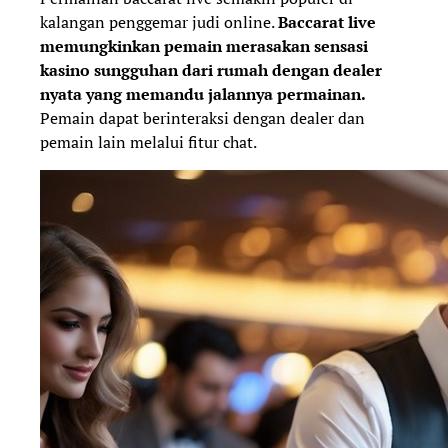
kalangan penggemar judi online.
Baccarat live
memungkinkan pemain merasakan sensasi
kasino sungguhan dari rumah dengan dealer
nyata yang memandu jalannya permainan.
Pemain dapat berinteraksi dengan dealer dan
pemain lain melalui fitur chat.