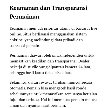
Keamanan dan Transparansi
Permainan
Keamanan menjadi prioritas utama di baccarat live
online. Situs berlisensi menggunakan sistem
enkripsi yang melindungi data pribadi dan
transaksi pemain.
Permainan diawasi oleh pihak independen untuk
memastikan keadilan dan transparansi. Dealer
bekerja di studio yang dipantau kamera 24 jam,
sehingga hasil kartu tidak bisa diatur.
Selain itu, daftar riwayat taruhan muncul secara
otomatis. Pemain bisa mengecek hasil ronde
sebelumnya untuk memastikan semuanya berjalan
jujur dan terbuka. Hal ini membuat pemain merasa
aman dan nyaman saat bermain.