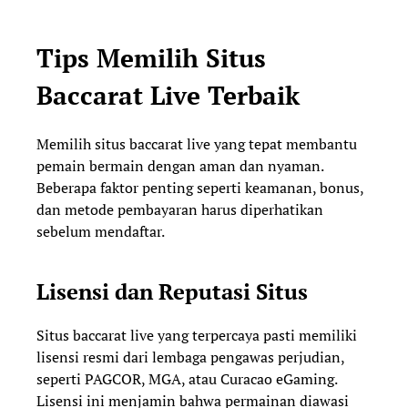
Tips Memilih Situs
Baccarat Live Terbaik
Memilih situs baccarat live yang tepat membantu
pemain bermain dengan aman dan nyaman.
Beberapa faktor penting seperti keamanan, bonus,
dan metode pembayaran harus diperhatikan
sebelum mendaftar.
Lisensi dan Reputasi Situs
Situs baccarat live yang terpercaya pasti memiliki
lisensi resmi dari lembaga pengawas perjudian,
seperti PAGCOR, MGA, atau Curacao eGaming.
Lisensi ini menjamin bahwa permainan diawasi