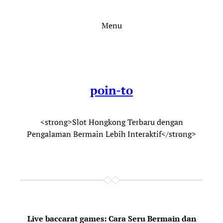
Skip
to
Menu
content
poin-to
<strong>Slot Hongkong Terbaru dengan
Pengalaman Bermain Lebih Interaktif</strong>
Live baccarat games: Cara Seru Bermain dan