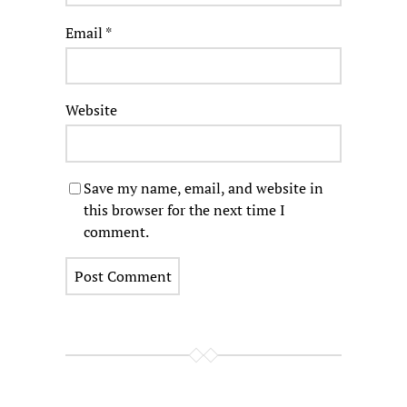
Email
*
Website
Save my name, email, and website in
this browser for the next time I
comment.