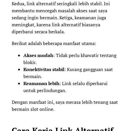
Kedua, link alternatif seringkali lebih stabil. Ini
membantu mencegah masalah akses saat saya
sedang ingin bermain. Ketiga, keamanan juga
meningkat, karena link alternatif biasanya
diperbarui secara berkala.
Berikut adalah beberapa manfaat utama:
Akses mudah
: Tidak perlu khawatir tentang
blokir.
Konektivitas stabil
: Kurang gangguan saat
bermain.
Keamanan lebih
: Link selalu diperbarui
untuk perlindungan.
Dengan manfaat ini, saya merasa lebih tenang saat
bermain slot online.
Cara Kerja Link Alternatif