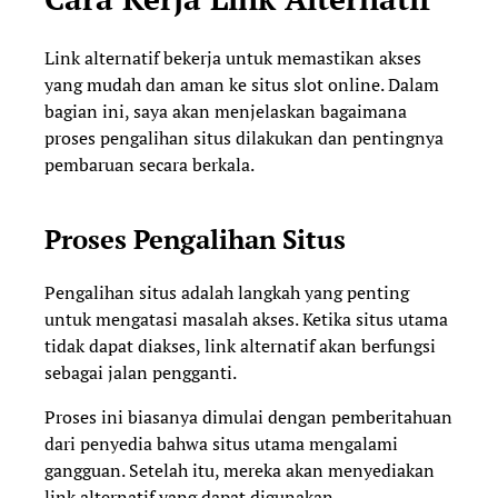
Link alternatif bekerja untuk memastikan akses
yang mudah dan aman ke situs slot online. Dalam
bagian ini, saya akan menjelaskan bagaimana
proses pengalihan situs dilakukan dan pentingnya
pembaruan secara berkala.
Proses Pengalihan Situs
Pengalihan situs adalah langkah yang penting
untuk mengatasi masalah akses. Ketika situs utama
tidak dapat diakses, link alternatif akan berfungsi
sebagai jalan pengganti.
Proses ini biasanya dimulai dengan pemberitahuan
dari penyedia bahwa situs utama mengalami
gangguan. Setelah itu, mereka akan menyediakan
link alternatif yang dapat digunakan.