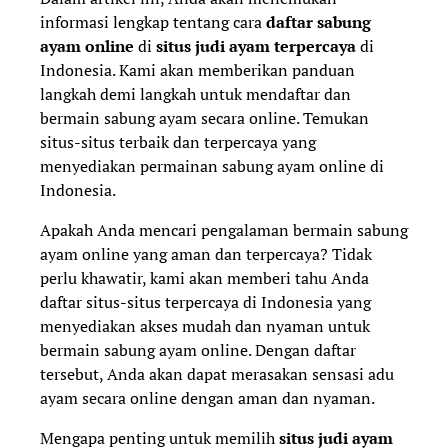
informasi lengkap tentang cara
daftar sabung
ayam online
di
situs judi ayam terpercaya
di
Indonesia. Kami akan memberikan panduan
langkah demi langkah untuk mendaftar dan
bermain sabung ayam secara online. Temukan
situs-situs terbaik dan terpercaya yang
menyediakan permainan sabung ayam online di
Indonesia.
Apakah Anda mencari pengalaman bermain sabung
ayam online yang aman dan terpercaya? Tidak
perlu khawatir, kami akan memberi tahu Anda
daftar situs-situs terpercaya di Indonesia yang
menyediakan akses mudah dan nyaman untuk
bermain sabung ayam online. Dengan daftar
tersebut, Anda akan dapat merasakan sensasi adu
ayam secara online dengan aman dan nyaman.
Mengapa penting untuk memilih
situs judi ayam