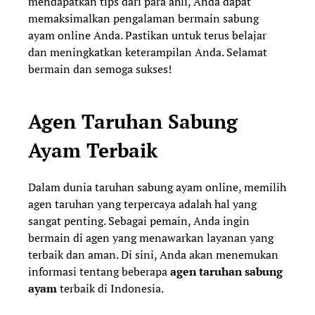
mendapatkan tips dari para ahli, Anda dapat
memaksimalkan pengalaman bermain sabung
ayam online Anda. Pastikan untuk terus belajar
dan meningkatkan keterampilan Anda. Selamat
bermain dan semoga sukses!
Agen Taruhan Sabung
Ayam Terbaik
Dalam dunia taruhan sabung ayam online, memilih
agen taruhan yang terpercaya adalah hal yang
sangat penting. Sebagai pemain, Anda ingin
bermain di agen yang menawarkan layanan yang
terbaik dan aman. Di sini, Anda akan menemukan
informasi tentang beberapa
agen taruhan sabung
ayam
terbaik di Indonesia.