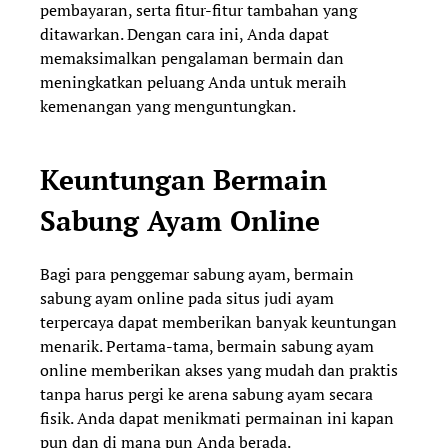
pembayaran, serta fitur-fitur tambahan yang
ditawarkan. Dengan cara ini, Anda dapat
memaksimalkan pengalaman bermain dan
meningkatkan peluang Anda untuk meraih
kemenangan yang menguntungkan.
Keuntungan Bermain
Sabung Ayam Online
Bagi para penggemar sabung ayam, bermain
sabung ayam online pada situs judi ayam
terpercaya dapat memberikan banyak keuntungan
menarik. Pertama-tama, bermain sabung ayam
online memberikan akses yang mudah dan praktis
tanpa harus pergi ke arena sabung ayam secara
fisik. Anda dapat menikmati permainan ini kapan
pun dan di mana pun Anda berada.