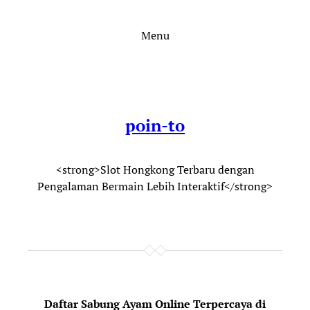
Skip
to
Menu
content
poin-to
<strong>Slot Hongkong Terbaru dengan
Pengalaman Bermain Lebih Interaktif</strong>
Daftar Sabung Ayam Online Terpercaya di