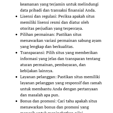
keamanan yang terjamin untuk melindungi
data pribadi dan transaksi finansial Anda.
Lisensi dan regulasi: Periksa apakah situs
memiliki lisensi resmi dan diatur oleh
otoritas perjudian yang terpercaya.
Pilihan permainan: Pastikan situs
menawarkan variasi permainan sabung ayam
yang lengkap dan berkualitas.
Transparansi: Pilih situs yang memberikan
informasi yang jelas dan transparan tentang
aturan permainan, pembayaran, dan
kebijakan lainnya.
Layanan pelanggan: Pastikan situs memiliki
layanan pelanggan yang responsif dan ramah
untuk membantu Anda dengan pertanyaan
dan masalah apa pun.
Bonus dan promosi: Cari tahu apakah situs
menawarkan bonus dan promosi yang