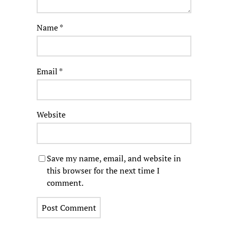
Name
*
Email
*
Website
Save my name, email, and website in
this browser for the next time I
comment.