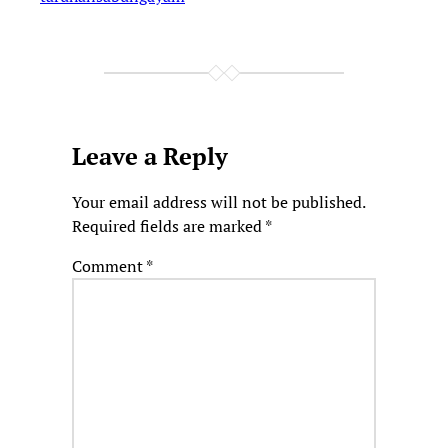
Leave a Reply
Your email address will not be published.
Required fields are marked
*
Comment
*