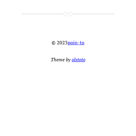
© 2023
poin-to
Theme by
olxtoto