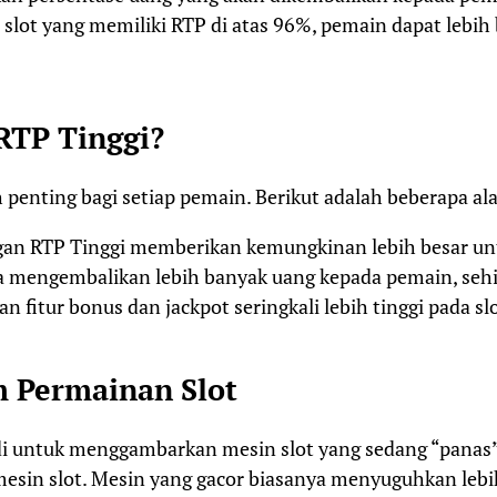
slot yang memiliki RTP di atas 96%, pemain dapat lebi
RTP Tinggi?
penting bagi setiap pemain. Berikut adalah beberapa al
ngan RTP Tinggi memberikan kemungkinan lebih besar u
ya mengembalikan lebih banyak uang kepada pemain, seh
 fitur bonus dan jackpot seringkali lebih tinggi pada sl
 Permainan Slot
judi untuk menggambarkan mesin slot yang sedang “pan
esin slot. Mesin yang gacor biasanya menyuguhkan leb