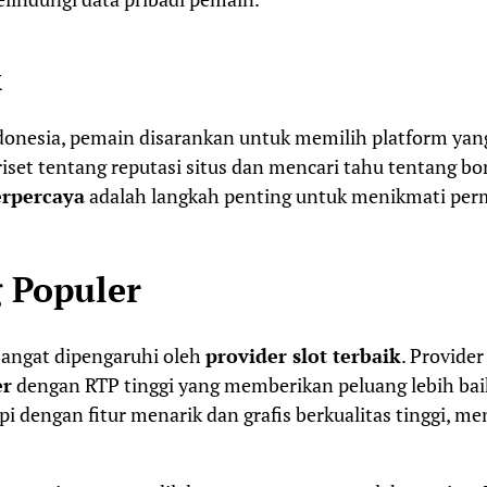
k
 Indonesia, pemain disarankan untuk memilih platform 
riset tentang reputasi situs dan mencari tahu tentang 
Terpercaya
adalah langkah penting untuk menikmati per
g Populer
sangat dipengaruhi oleh
provider slot terbaik
. Provide
er
dengan RTP tinggi yang memberikan peluang lebih bai
i dengan fitur menarik dan grafis berkualitas tinggi, 