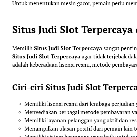
Untuk menentukan mesin gacor, pemain perlu mem
Situs Judi Slot Terpercaya
Memilih
Situs Judi Slot Terpercaya
sangat pentin
Situs Judi Slot Terpercaya
agar tidak terjebak da
adalah keberadaan lisensi resmi, metode pembayar
Ciri-ciri Situs Judi Slot Terperc
Memiliki lisensi resmi dari lembaga perjudian 
Menyediakan berbagai metode pembayaran ya
Memiliki layanan pelanggan yang aktif dan r
Menampilkan ulasan positif dari pemain lain
Memiliki sistem keamanan yang baik untuk me