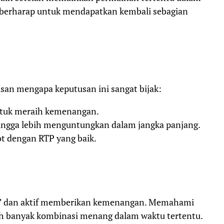
h berharap untuk mendapatkan kembali sebagian
asan mengapa keputusan ini sangat bijak:
ntuk meraih kemenangan.
ingga lebih menguntungkan dalam jangka panjang.
ot dengan RTP yang baik.
as” dan aktif memberikan kemenangan. Memahami
ih banyak kombinasi menang dalam waktu tertentu.