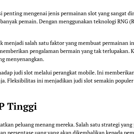
 penting mengenai jenis permainan slot yang sangat di
k banyak pemain. Dengan menggunakan teknologi RNG (Ra
arik menjadi salah satu faktor yang membuat permainan in
memberikan pengalaman bermain yang tak terlupakan. Ku
ang menyenangkan.
dap judi slot melalui perangkat mobile. Ini memberik
a. Fleksibilitas ini menjadikan judi slot semakin popule
P Tinggi
katkan peluang menang mereka. Salah satu strategi yang
ukkan persentase uang yang akan dikembalikan kepada p