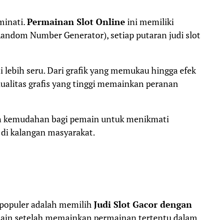
minati.
Permainan Slot Online
ini memiliki
ndom Number Generator), setiap putaran judi slot
i lebih seru. Dari grafik yang memukau hingga efek
alitas grafis yang tinggi memainkan peranan
an kemudahan bagi pemain untuk menikmati
r di kalangan masyarakat.
 populer adalah memilih
Judi Slot Gacor dengan
emain setelah memainkan permainan tertentu dalam