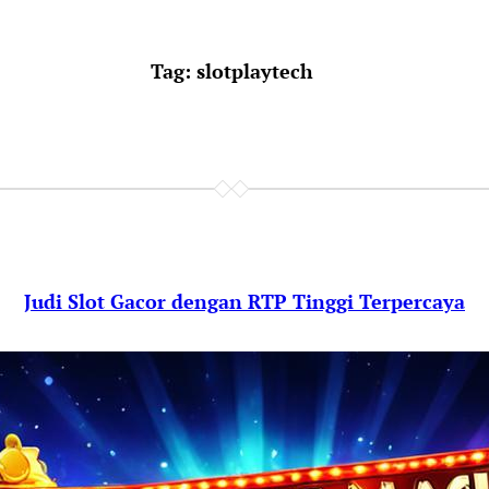
Tag:
slotplaytech
Judi Slot Gacor dengan RTP Tinggi Terpercaya