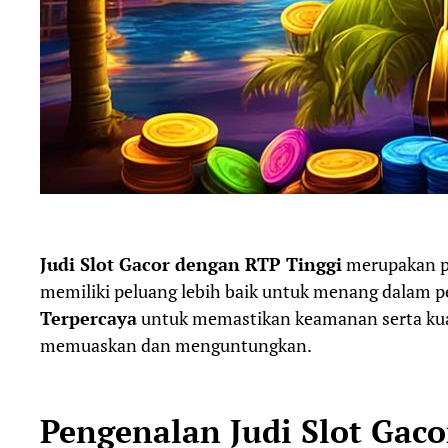
Judi Slot Gacor dengan RTP Tinggi
merupakan pi
memiliki peluang lebih baik untuk menang dalam p
Terpercaya
untuk memastikan keamanan serta kual
memuaskan dan menguntungkan.
Pengenalan Judi Slot Gaco