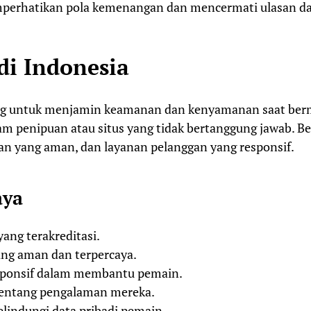
perhatikan pola kemenangan dan mencermati ulasan dar
 di Indonesia
g untuk menjamin keamanan dan kenyamanan saat berma
lam penipuan atau situs yang tidak bertanggung jawab. B
an yang aman, dan layanan pelanggan yang responsif.
aya
yang terakreditasi.
ng aman dan terpercaya.
esponsif dalam membantu pemain.
 tentang pengalaman mereka.
lindungi data pribadi pemain.