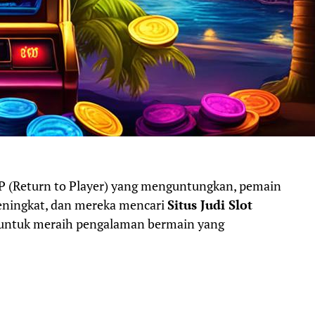
P (Return to Player) yang menguntungkan, pemain
meningkat, dan mereka mencari
Situs Judi Slot
i untuk meraih pengalaman bermain yang